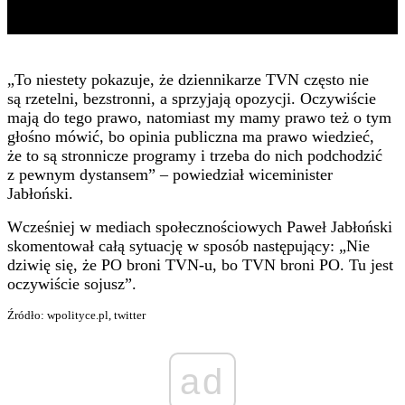
„
To niestety pokazuje, że dziennikarze TVN często nie
są rzetelni, bezstronni, a sprzyjają opozycji. Oczywiście
mają do tego prawo, natomiast my mamy prawo też o tym
głośno mówić, bo opinia publiczna ma prawo wiedzieć,
że to są stronnicze programy i trzeba do nich podchodzić
z pewnym dystansem” – powiedział wiceminister
Jabłoński.
Wcześniej w mediach społecznościowych Paweł Jabłoński
skomentował całą sytuację w sposób następujący: „
Nie
dziwię się, że PO broni TVN-u, bo TVN broni PO. Tu jest
oczywiście sojusz”.
Źródło: wpolityce.pl, twitter
ad