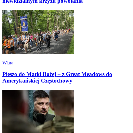
niewidzialnym krzyżu powołania
Wiara
Pieszo do Matki Bożej – z Great Meadows do
Amerykańskiej Częstochowy