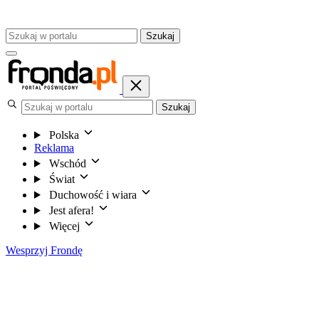
Szukaj
Szukaj
Polska
Reklama
Wschód
Świat
Duchowość i wiara
Jest afera!
Więcej
Wesprzyj Frondę