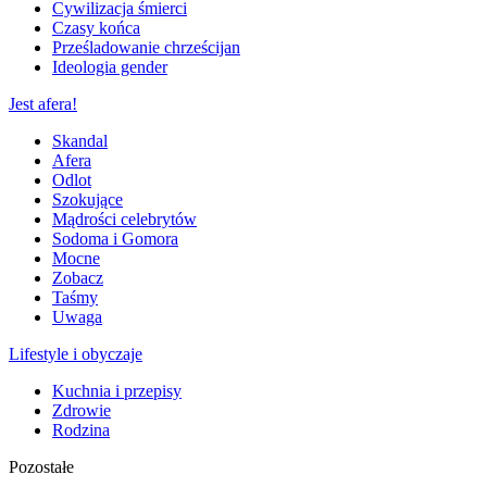
Cywilizacja śmierci
Czasy końca
Prześladowanie chrześcijan
Ideologia gender
Jest afera!
Skandal
Afera
Odlot
Szokujące
Mądrości celebrytów
Sodoma i Gomora
Mocne
Zobacz
Taśmy
Uwaga
Lifestyle i obyczaje
Kuchnia i przepisy
Zdrowie
Rodzina
Pozostałe