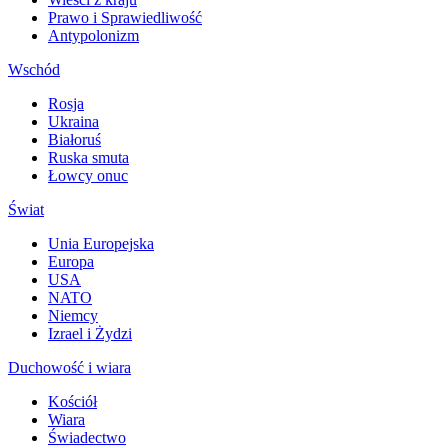
Prawo i Sprawiedliwość
Antypolonizm
Wschód
Rosja
Ukraina
Białoruś
Ruska smuta
Łowcy onuc
Świat
Unia Europejska
Europa
USA
NATO
Niemcy
Izrael i Żydzi
Duchowość i wiara
Kościół
Wiara
Świadectwo