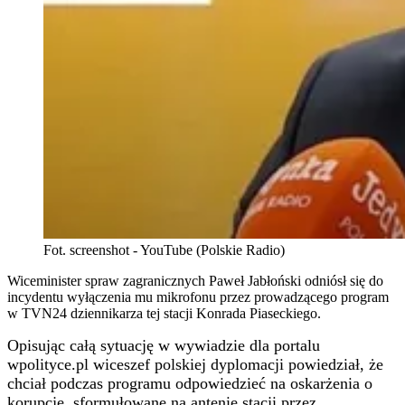
Fot. screenshot - YouTube (Polskie Radio)
Wiceminister spraw zagranicznych Paweł Jabłoński odniósł się do
incydentu wyłączenia mu mikrofonu przez prowadzącego program
w TVN24 dziennikarza tej stacji Konrada Piaseckiego.
Opisując całą sytuację w wywiadzie dla portalu
wpolityce.pl wiceszef polskiej dyplomacji powiedział, że
chciał podczas programu odpowiedzieć na oskarżenia o
korupcję, sformułowane na antenie stacji przez