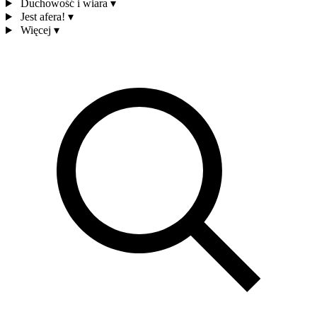
Duchowość i wiara
▾
Jest afera!
▾
Więcej
▾