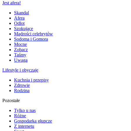
Jest afera!
Skandal
Afera
Odlot
Szokujące
Mądrości celebrytów
Sodoma i Gomora
Mocne
Zobacz
Taśmy
Uwaga
Lifestyle i obyczaje
Kuchnia i przepisy
Zdrowie
Rodzina
Pozostałe
Tylko u nas
Różne
Gospodarka głupcze
Z internetu