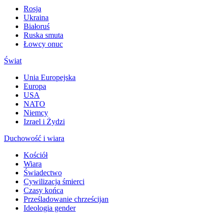
Rosja
Ukraina
Białoruś
Ruska smuta
Łowcy onuc
Świat
Unia Europejska
Europa
USA
NATO
Niemcy
Izrael i Żydzi
Duchowość i wiara
Kościół
Wiara
Świadectwo
Cywilizacja śmierci
Czasy końca
Prześladowanie chrześcijan
Ideologia gender