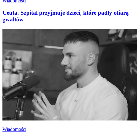
Wiadomości
Ceuta. Szpital przyjmuje dzieci, które padły ofiarą
gwałtów
Wiadomości