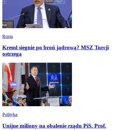
Rosja
Kreml sięgnie po broń jądrową? MSZ Turcji
ostrzega
Polityka
Unijne miliony na obalenie rządu PiS. Prof.