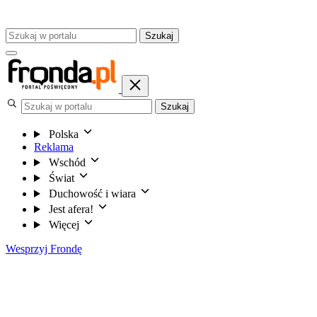
Szukaj
Szukaj
Polska
Reklama
Wschód
Świat
Duchowość i wiara
Jest afera!
Więcej
Wesprzyj Frondę