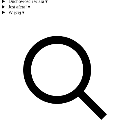
Duchowość i wiara
▾
Jest afera!
▾
Więcej
▾