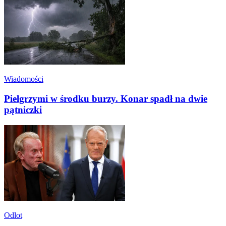
Wiadomości
Pielgrzymi w środku burzy. Konar spadł na dwie
pątniczki
Odlot