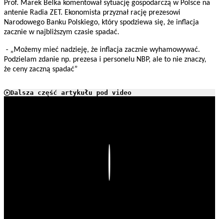
Prof. Marek Belka komentował sytuację gospodarczą w Polsce na
antenie Radia ZET. Ekonomista przyznał rację prezesowi
Narodowego Banku Polskiego, który spodziewa się, że inflacja
zacznie w najbliższym czasie spadać.
- „Możemy mieć nadzieję, że inflacja zacznie wyhamowywać.
Podzielam zdanie np. prezesa i personelu NBP, ale to nie znaczy,
że ceny zaczną spadać”
Dalsza część artykułu pod video
Play