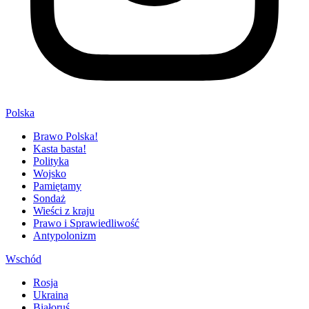
Polska
Brawo Polska!
Kasta basta!
Polityka
Wojsko
Pamiętamy
Sondaż
Wieści z kraju
Prawo i Sprawiedliwość
Antypolonizm
Wschód
Rosja
Ukraina
Białoruś