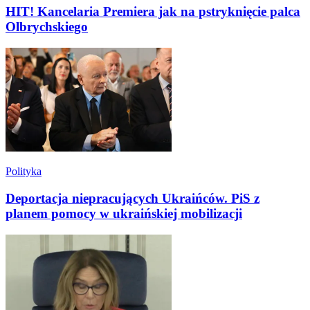
HIT! Kancelaria Premiera jak na pstryknięcie palca
Olbrychskiego
Polityka
Deportacja niepracujących Ukraińców. PiS z
planem pomocy w ukraińskiej mobilizacji