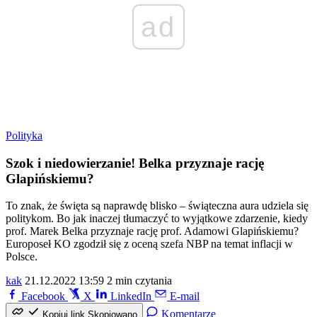
ad
Polityka
Szok i niedowierzanie! Belka przyznaje rację
Glapińskiemu?
To znak, że święta są naprawdę blisko – świąteczna aura udziela się
politykom. Bo jak inaczej tłumaczyć to wyjątkowe zdarzenie, kiedy
prof. Marek Belka przyznaje rację prof. Adamowi Glapińskiemu?
Europoseł KO zgodził się z oceną szefa NBP na temat inflacji w
Polsce.
kak
21.12.2022 13:59
2 min czytania
Facebook
X
LinkedIn
E-mail
Komentarze
Kopiuj link
Skopiowano