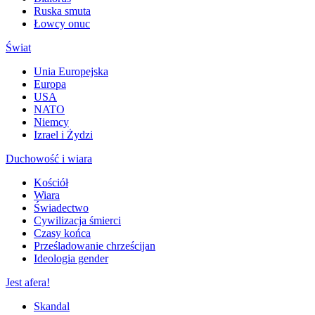
Ruska smuta
Łowcy onuc
Świat
Unia Europejska
Europa
USA
NATO
Niemcy
Izrael i Żydzi
Duchowość i wiara
Kościół
Wiara
Świadectwo
Cywilizacja śmierci
Czasy końca
Prześladowanie chrześcijan
Ideologia gender
Jest afera!
Skandal