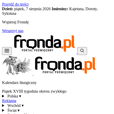
Przejdź do treści
Dzień:
piątek, 7 sierpnia 2026
Imieniny:
Kajetana, Doroty,
Sykstusa
Wspieraj Frondę
Wesprzyj nas
Kalendarz liturgiczny
Piątek XVIII tygodnia okresu zwykłego
Polska
▾
Reklama
Wschód
▾
Świat
▾