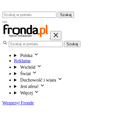
Szukaj
Szukaj
Polska
Reklama
Wschód
Świat
Duchowość i wiara
Jest afera!
Więcej
Wesprzyj Frondę