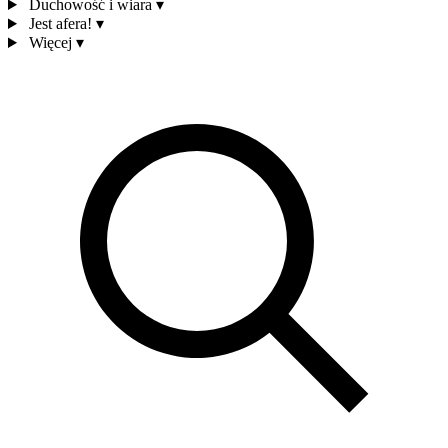
Duchowość i wiara
▾
Jest afera!
▾
Więcej
▾