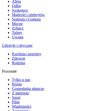
Afera
Odlot
Szokujące
Mądrości celebrytów
Sodoma i Gomora
Mocne
Zobacz
Taśmy
Uwaga
Lifestyle i obyczaje
Kuchnia i przepisy
Zdrowie
Rodzina
Pozostałe
Tylko u nas
Różne
Gospodarka głupcze
Z internetu
Sport
Pilne
Wiadomości
Zagrożenia