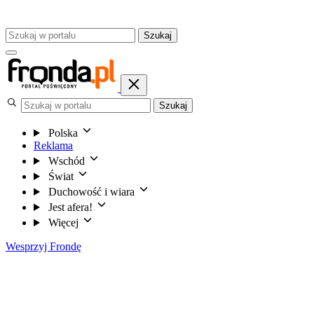
Szukaj
Szukaj
Polska
Reklama
Wschód
Świat
Duchowość i wiara
Jest afera!
Więcej
Wesprzyj Frondę