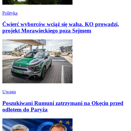
Polityka
Ćwierć wyborców wciąż się waha. KO prowadzi,
projekt Morawieckiego poza Sejmem
Uwaga
Poszukiwani Rumuni zatrzymani na Okęciu przed
odlotem do Paryża