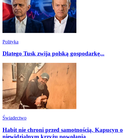
Polityka
Dlatego Tusk zwija polską gospodarkę...
Świadectwo
Habit nie chroni przed samotnością. Kapucyn o
niewidzialnym krzyżu powołania