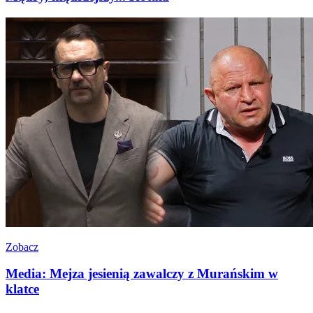
Zobacz
Media: Mejza jesienią zawalczy z Murańskim w
klatce