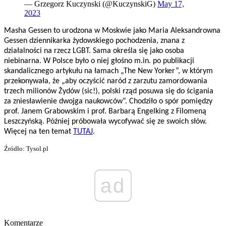
— Grzegorz Kuczynski (@KuczynskiG)
May 17,
2023
Masha Gessen to urodzona w Moskwie jako Maria Aleksandrowna
Gessen dziennikarka żydowskiego pochodzenia, znana z
działalności na rzecz LGBT. Sama określa się jako osoba
niebinarna. W Polsce było o niej głośno m.in. po publikacji
skandalicznego artykułu na łamach „The New Yorker”, w którym
przekonywała, że „aby oczyścić naród z zarzutu zamordowania
trzech milionów Żydów (sic!), polski rząd posuwa się do ścigania
za zniesławienie dwojga naukowców”. Chodziło o spór pomiędzy
prof. Janem Grabowskim i prof. Barbarą Engelking z Filomeną
Leszczyńską. Później próbowała wycofywać się ze swoich słów.
Więcej na ten temat
TUTAJ
.
Źródło: Tysol.pl
ad
Komentarze