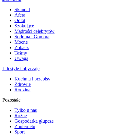
Skandal
Afera
Odlot
Szokujące
Mądrości celebrytów
Sodoma i Gomora
Mocne
Zobacz
Taśmy
Uwaga
Lifestyle i obyczaje
Kuchnia i przepisy
Zdrowie
Rodzina
Pozostałe
Tylko u nas
Różne
Gospodarka głupcze
Z internetu
Sport