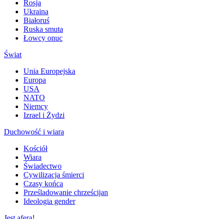
Rosja
Ukraina
Białoruś
Ruska smuta
Łowcy onuc
Świat
Unia Europejska
Europa
USA
NATO
Niemcy
Izrael i Żydzi
Duchowość i wiara
Kościół
Wiara
Świadectwo
Cywilizacja śmierci
Czasy końca
Prześladowanie chrześcijan
Ideologia gender
Jest afera!