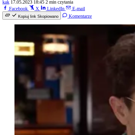
kak
17.05.2023 18:45
2 min czytania
Facebook
X
LinkedIn
E-mail
Komentarze
Kopiuj link
Skopiowano