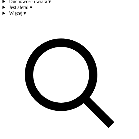
Duchowość i wiara
▾
Jest afera!
▾
Więcej
▾