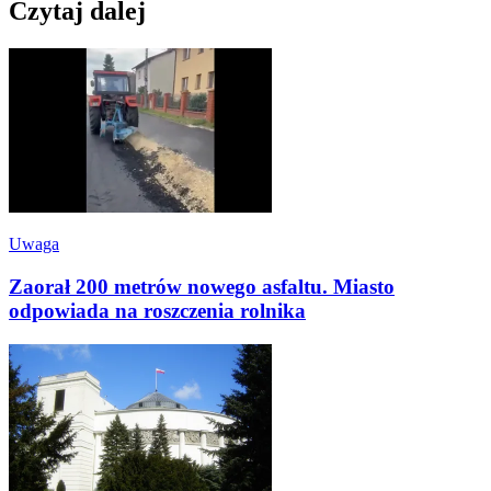
Czytaj dalej
Uwaga
Zaorał 200 metrów nowego asfaltu. Miasto
odpowiada na roszczenia rolnika