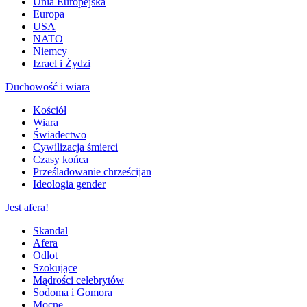
Unia Europejska
Europa
USA
NATO
Niemcy
Izrael i Żydzi
Duchowość i wiara
Kościół
Wiara
Świadectwo
Cywilizacja śmierci
Czasy końca
Prześladowanie chrześcijan
Ideologia gender
Jest afera!
Skandal
Afera
Odlot
Szokujące
Mądrości celebrytów
Sodoma i Gomora
Mocne