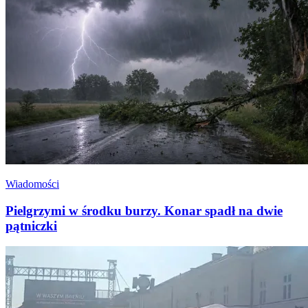
Wiadomości
Pielgrzymi w środku burzy. Konar spadł na dwie
pątniczki