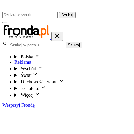
Szukaj
Szukaj
Polska
Reklama
Wschód
Świat
Duchowość i wiara
Jest afera!
Więcej
Wesprzyj Frondę