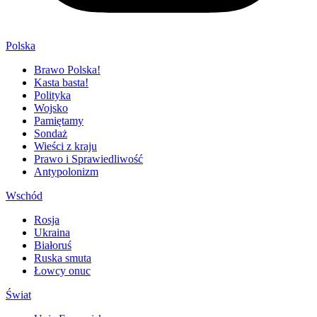
Polska
Brawo Polska!
Kasta basta!
Polityka
Wojsko
Pamiętamy
Sondaż
Wieści z kraju
Prawo i Sprawiedliwość
Antypolonizm
Wschód
Rosja
Ukraina
Białoruś
Ruska smuta
Łowcy onuc
Świat