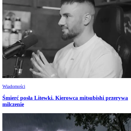
Wiadomości
Śmierć posła Litewki. Kierowca mitsubishi przerywa
milczenie