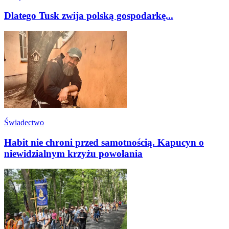
Dlatego Tusk zwija polską gospodarkę...
Świadectwo
Habit nie chroni przed samotnością. Kapucyn o
niewidzialnym krzyżu powołania