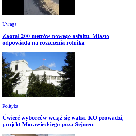
Uwaga
Zaorał 200 metrów nowego asfaltu. Miasto
odpowiada na roszczenia rolnika
Polityka
Ćwierć wyborców wciąż się waha. KO prowadzi,
projekt Morawieckiego poza Sejmem