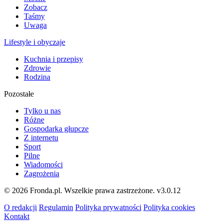
Zobacz
Taśmy
Uwaga
Lifestyle i obyczaje
Kuchnia i przepisy
Zdrowie
Rodzina
Pozostałe
Tylko u nas
Różne
Gospodarka głupcze
Z internetu
Sport
Pilne
Wiadomości
Zagrożenia
© 2026 Fronda.pl. Wszelkie prawa zastrzeżone.
v3.0.12
O redakcji
Regulamin
Polityka prywatności
Polityka cookies
Kontakt