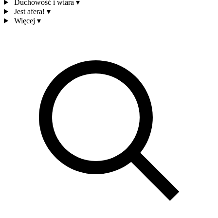
Duchowość i wiara
▾
Jest afera!
▾
Więcej
▾