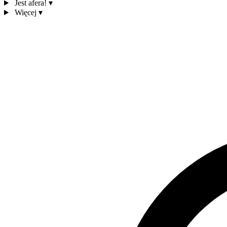
Jest afera!
▾
Więcej
▾