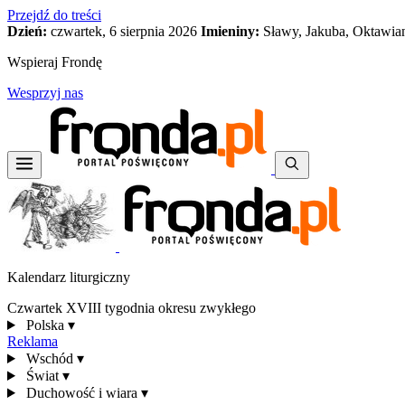
Przejdź do treści
Dzień:
czwartek, 6 sierpnia 2026
Imieniny:
Sławy, Jakuba, Oktawia
Wspieraj Frondę
Wesprzyj nas
Kalendarz liturgiczny
Czwartek XVIII tygodnia okresu zwykłego
Polska
▾
Reklama
Wschód
▾
Świat
▾
Duchowość i wiara
▾