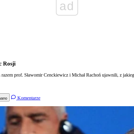
ad
c Rosji
ym razem prof. Sławomir Cenckiewicz i Michał Rachoń ujawnili, z ja
Komentarze
wano