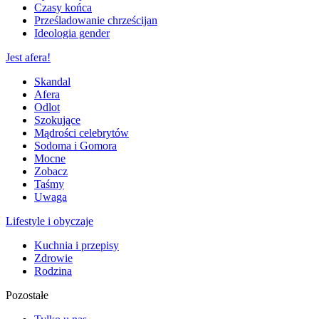
Czasy końca
Prześladowanie chrześcijan
Ideologia gender
Jest afera!
Skandal
Afera
Odlot
Szokujące
Mądrości celebrytów
Sodoma i Gomora
Mocne
Zobacz
Taśmy
Uwaga
Lifestyle i obyczaje
Kuchnia i przepisy
Zdrowie
Rodzina
Pozostałe