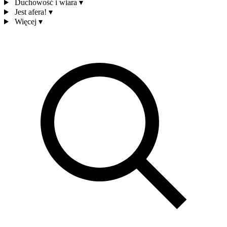
Duchowość i wiara
▾
Jest afera!
▾
Więcej
▾