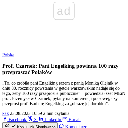
ad
Polska
Prof. Czarnek: Pani Engelking powinna 100 razy
przepraszać Polaków
„To, co zrobiła pani Engelking razem z panią Moniką Olejnik w
dniu 80. rocznicy powstania w getcie warszawskim nadaje się do
tego, żeby 100 razy przeprosiła publicznie” – powiedział szef MEiN
prof. Przemysław Czarnek, pytany na konferencji prasowej, czy
przeprosi prof. Barbarę Engelking za „obrazę jej dorobku”.
kak
23.08.2023 16:59
2 min czytania
Facebook
X
LinkedIn
E-mail
Komentarze
Kopiuj link
Skopiowano