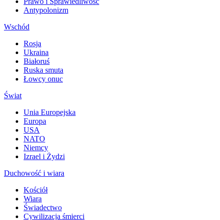
Prawo i Sprawiedliwość
Antypolonizm
Wschód
Rosja
Ukraina
Białoruś
Ruska smuta
Łowcy onuc
Świat
Unia Europejska
Europa
USA
NATO
Niemcy
Izrael i Żydzi
Duchowość i wiara
Kościół
Wiara
Świadectwo
Cywilizacja śmierci