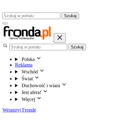
Szukaj
Szukaj
Polska
Reklama
Wschód
Świat
Duchowość i wiara
Jest afera!
Więcej
Wesprzyj Frondę