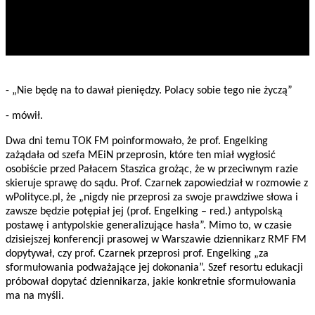
- „Nie będę na to dawał pieniędzy. Polacy sobie tego nie życzą”
- mówił.
Dwa dni temu TOK FM poinformowało, że prof. Engelking
zażądała od szefa MEiN przeprosin, które ten miał wygłosić
osobiście przed Pałacem Staszica grożąc, że w przeciwnym razie
skieruje sprawę do sądu. Prof. Czarnek zapowiedział w rozmowie z
wPolityce.pl, że „nigdy nie przeprosi za swoje prawdziwe słowa i
zawsze będzie potępiał jej (prof. Engelking – red.) antypolską
postawę i antypolskie generalizujące hasła”. Mimo to, w czasie
dzisiejszej konferencji prasowej w Warszawie dziennikarz RMF FM
dopytywał, czy prof. Czarnek przeprosi prof. Engelking „za
sformułowania podważające jej dokonania”. Szef resortu edukacji
próbował dopytać dziennikarza, jakie konkretnie sformułowania
ma na myśli.