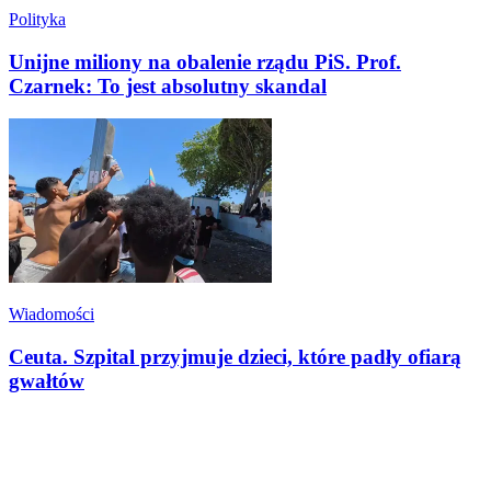
Polityka
Unijne miliony na obalenie rządu PiS. Prof.
Czarnek: To jest absolutny skandal
Wiadomości
Ceuta. Szpital przyjmuje dzieci, które padły ofiarą
gwałtów