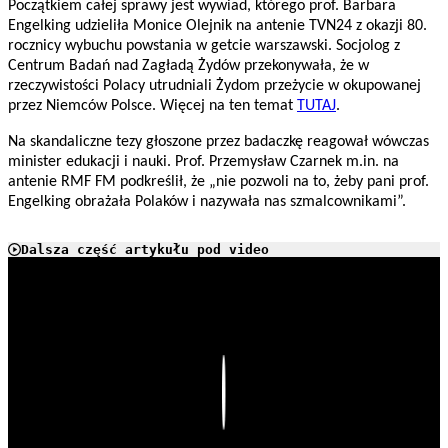
Początkiem całej sprawy jest wywiad, którego prof. Barbara
Engelking udzieliła Monice Olejnik na antenie TVN24 z okazji 80.
rocznicy wybuchu powstania w getcie warszawski. Socjolog z
Centrum Badań nad Zagładą Żydów przekonywała, że w
rzeczywistości Polacy utrudniali Żydom przeżycie w okupowanej
przez Niemców Polsce. Więcej na ten temat
TUTAJ
.
Na skandaliczne tezy głoszone przez badaczkę reagował wówczas
minister edukacji i nauki. Prof. Przemysław Czarnek m.in. na
antenie RMF FM podkreślił, że „nie pozwoli na to, żeby pani prof.
Engelking obrażała Polaków i nazywała nas szmalcownikami”.
Dalsza część artykułu pod video
Play