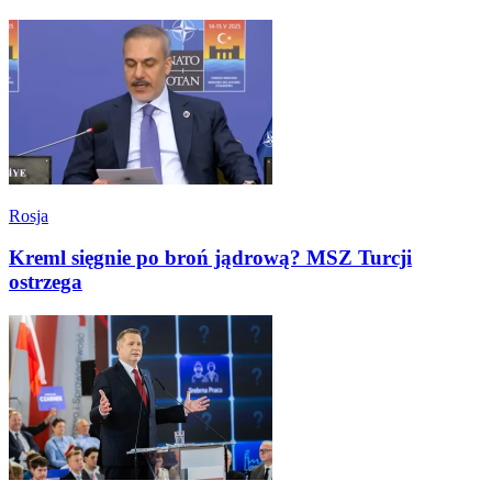
Rosja
Kreml sięgnie po broń jądrową? MSZ Turcji
ostrzega