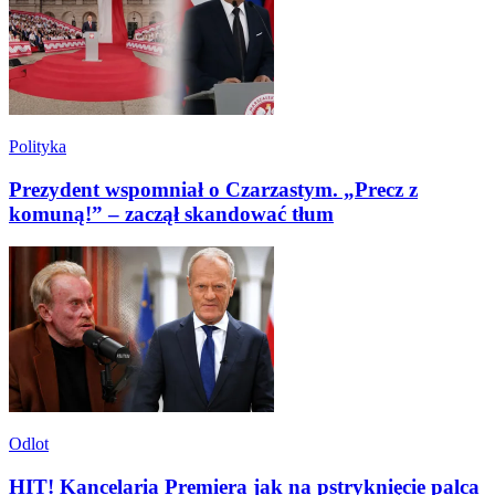
Polityka
Prezydent wspomniał o Czarzastym. „Precz z
komuną!” – zaczął skandować tłum
Odlot
HIT! Kancelaria Premiera jak na pstryknięcie palca