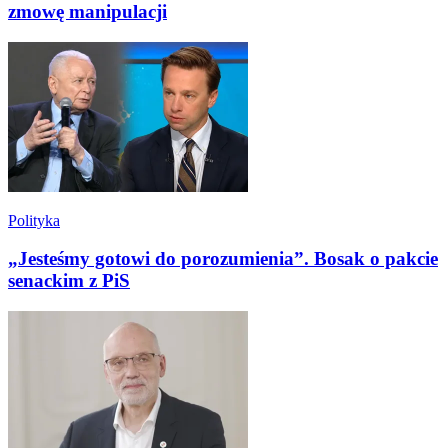
zmowę manipulacji
Polityka
„Jesteśmy gotowi do porozumienia”. Bosak o pakcie
senackim z PiS