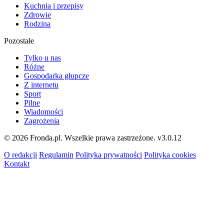
Kuchnia i przepisy
Zdrowie
Rodzina
Pozostałe
Tylko u nas
Różne
Gospodarka głupcze
Z internetu
Sport
Pilne
Wiadomości
Zagrożenia
© 2026 Fronda.pl. Wszelkie prawa zastrzeżone.
v3.0.12
O redakcji
Regulamin
Polityka prywatności
Polityka cookies
Kontakt