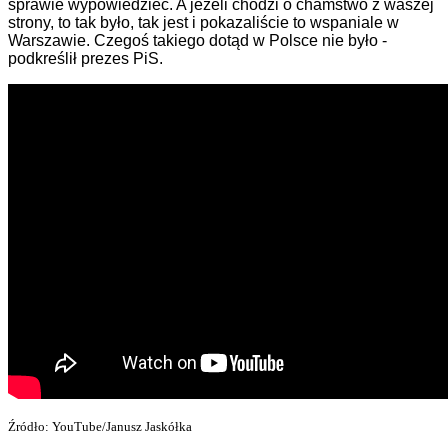
sprawie wypowiedzieć. A jeżeli chodzi o chamstwo z waszej
strony, to tak było, tak jest i pokazaliście to wspaniale w
Warszawie. Czegoś takiego dotąd w Polsce nie było -
podkreślił prezes PiS.
Źródło: YouTube/Janusz Jaskółka