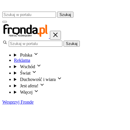
Szukaj
Szukaj
Polska
Reklama
Wschód
Świat
Duchowość i wiara
Jest afera!
Więcej
Wesprzyj Frondę