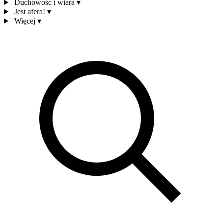
Duchowość i wiara
▾
Jest afera!
▾
Więcej
▾