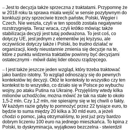
–
Jest to decyzja także sprzeczna z traktatami. Przypomnę że
w 2018 roku ta sprawa miała wejść w sensie pozytywnym do
konkluzji przy sprzeciwie trzech państw, Polski, Węgier i
Czech. Nie weszła, czyli w ten sposób została negatywnie
rozstrzygnięta. Teraz wraca, czyli krótko mówiąc także
stabilizacja decyzji jest tutaj podważona. To jest coś, co
dotyczy UE, jest jednym z elementów jej kryzysu, ale
oczywiście dotyczy także i Polski, bo trudno działać w
organizacji, kiedy nieustannie zmienia się decyzje na te,
które z punktu widzenia traktatów powinny być decyzjami
ostatecznymi - mówił dalej lider obozu rządzęcego.
–
I jest także jeszcze jeden wzgląd, który trzeba traktować
jako bardzo istotny. To wzgląd odnoszący się do pewnych
kontekstów tej decyzji. Otóż te konteksty to wszystko czy ten
kontekst to to wszystko, co działo się w Polsce po wybuchu
wojny, po ataku Putina na Ukrainę. Przyjęliśmy wtedy kilka
milionów uchodźców, można mówić że tak na stałe to około
1,5-2 mln. Czy 1,2 mln, nie spierajmy się w tej chwili o fakty.
W każdym razie gdyby to pomnożyć przez 22 tysiące euro, to
będzie to suma między 20 kilka a 30 mld euro, a jeżeli
chodzi o pomoc, jaką otrzymaliśmy, to jest już przy bardzo
dobrym liczeniu 100 euro na jednego mieszkańca. To kpina z
Polski, to dyskryminacja, wyjątkowo bezczelna - stwierdził