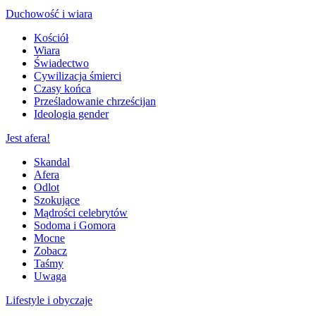
Duchowość i wiara
Kościół
Wiara
Świadectwo
Cywilizacja śmierci
Czasy końca
Prześladowanie chrześcijan
Ideologia gender
Jest afera!
Skandal
Afera
Odlot
Szokujące
Mądrości celebrytów
Sodoma i Gomora
Mocne
Zobacz
Taśmy
Uwaga
Lifestyle i obyczaje