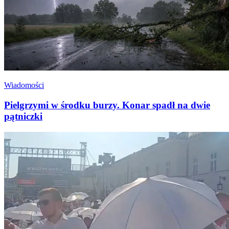
Wiadomości
Pielgrzymi w środku burzy. Konar spadł na dwie
pątniczki