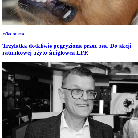
Wiadomości
Trzylatka dotkliwie pogryziona przez psa. Do akcji
ratunkowej użyto śmigłowca LPR