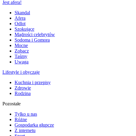
Jest afera!
Skandal
Afera
Odlot
Szokujące
Mądrości celebrytów
Sodoma i Gomora
Mocne
Zobacz
Taśmy
Uwaga
Lifestyle i obyczaje
Kuchnia i przepisy
Zdrowie
Rodzina
Pozostałe
Tylko u nas
Różne
Gospodarka głupcze
Z internetu
Sport