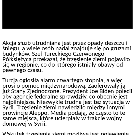
Akcja służb utrudniana jest przez opady deszczu i
śniegu, a wiele osób nadal znajduje się po gruzami
budynków. Szef Tureckiego Czerwonego
Półksiężyca przekazał, że trzęsienie ziemi pojawiło
się w regionie, co do którego istniały obawy od
pewnego czasu.
Turcja ogłosiła alarm czwartego stopnia, a więc
prosi o pomoc międzynarodową. Zaoferowały ją
już Stany Zjednoczone. Prezydent Joe Biden polecił
aby agencje federalne sprawdziły, co obecnie jest
najpilniejsze. Niezwykle trudna jest też sytuacja w
Syrii. Trzęsienie ziemi nawiedziło między innymi
prowincje Aleppo. Media podają, że często to te
same miejsca, które ucierpiały w trakcie wojny
domowej w Syrii.
Wskutek trzęsienia ziemi możliwe jest pojawienie