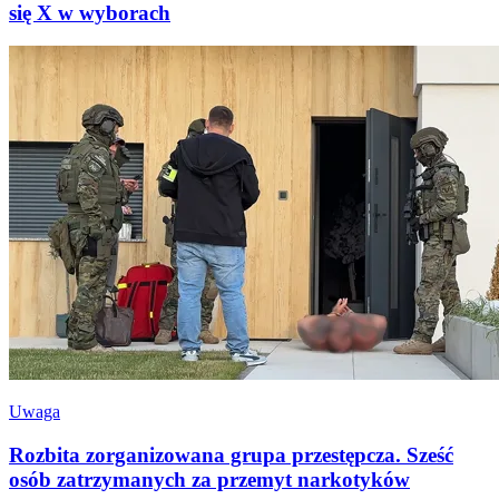
się X w wyborach
Uwaga
Rozbita zorganizowana grupa przestępcza. Sześć
osób zatrzymanych za przemyt narkotyków