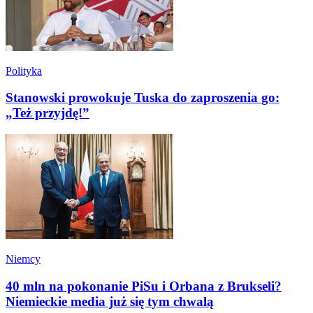
Polityka
Stanowski prowokuje Tuska do zaproszenia go:
„Też przyjdę!”
Niemcy
40 mln na pokonanie PiSu i Orbana z Brukseli?
Niemieckie media już się tym chwalą