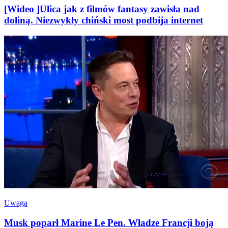
[Wideo ]Ulica jak z filmów fantasy zawisła nad
doliną. Niezwykły chiński most podbija internet
Uwaga
Musk poparł Marine Le Pen. Władze Francji boją