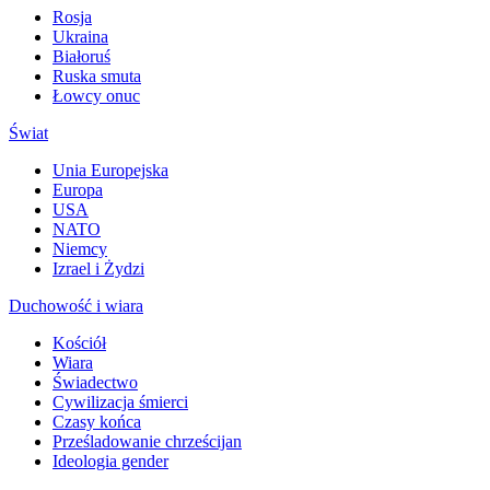
Rosja
Ukraina
Białoruś
Ruska smuta
Łowcy onuc
Świat
Unia Europejska
Europa
USA
NATO
Niemcy
Izrael i Żydzi
Duchowość i wiara
Kościół
Wiara
Świadectwo
Cywilizacja śmierci
Czasy końca
Prześladowanie chrześcijan
Ideologia gender