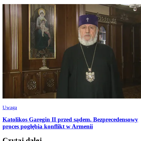
Uwaga
Katolikos Garegin II przed sądem. Bezprecedensowy
proces pogłębia konflikt w Armenii
Czytaj dalej