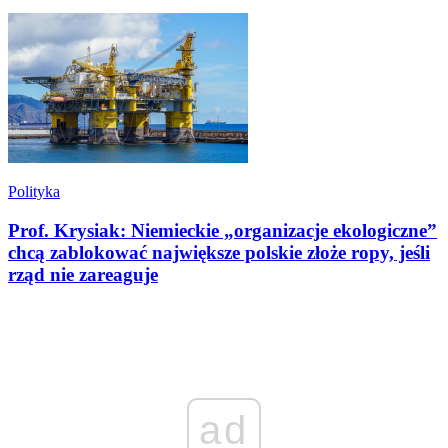
Polityka
Prof. Krysiak: Niemieckie „organizacje ekologiczne”
chcą zablokować największe polskie złoże ropy, jeśli
rząd nie zareaguje
ad