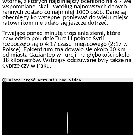
wtórne, z których najsilniejszy oceniono na 6,7 we
wspomnianej skali. Według najnowszych danych
rannych zostało co najmniej 1000 osób. Dane są
obecnie tylko wstępne, ponieważ do wielu miejsc
ratownikom nie udało się jeszcze dotrzeć.
Trwające ponad minutę trzęsienie ziemi, które
nawiedziło południe Turcji i północ Syrii
rozpoczęło się o 4:17 czasu miejscowego (2:17 w
Polsce). Epicentrum znajdowało się około 30 km
od miasta Gaziantep w Turcji, na głębokości około
18 kilometrów. Wstrząsy odczuwane były także na
Cyprze czy w Iraku.
Dalsza część artykułu pod video
Play