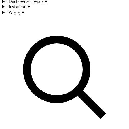
Duchowość i wiara
▾
Jest afera!
▾
Więcej
▾