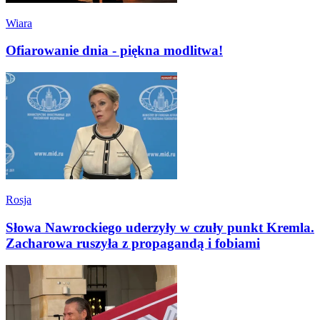
Wiara
Ofiarowanie dnia - piękna modlitwa!
Rosja
Słowa Nawrockiego uderzyły w czuły punkt Kremla.
Zacharowa ruszyła z propagandą i fobiami