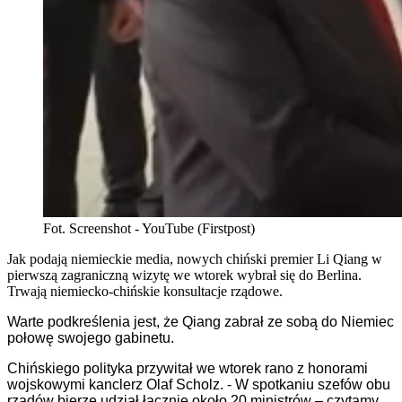
Fot. Screenshot - YouTube (Firstpost)
Jak podają niemieckie media, nowych chiński premier Li Qiang w
pierwszą zagraniczną wizytę we wtorek wybrał się do Berlina.
Trwają niemiecko-chińskie konsultacje rządowe.
Warte podkreślenia jest, że Qiang zabrał ze sobą do Niemiec
połowę swojego gabinetu.
Chińskiego polityka przywitał we wtorek rano z honorami
wojskowymi kanclerz Olaf Scholz. - W spotkaniu szefów obu
rządów bierze udział łącznie około 20 ministrów – czytamy