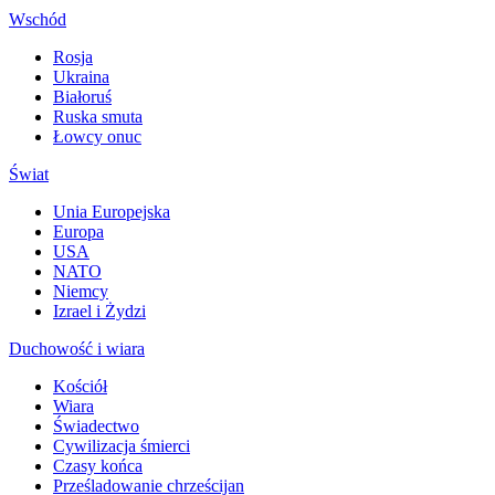
Wschód
Rosja
Ukraina
Białoruś
Ruska smuta
Łowcy onuc
Świat
Unia Europejska
Europa
USA
NATO
Niemcy
Izrael i Żydzi
Duchowość i wiara
Kościół
Wiara
Świadectwo
Cywilizacja śmierci
Czasy końca
Prześladowanie chrześcijan