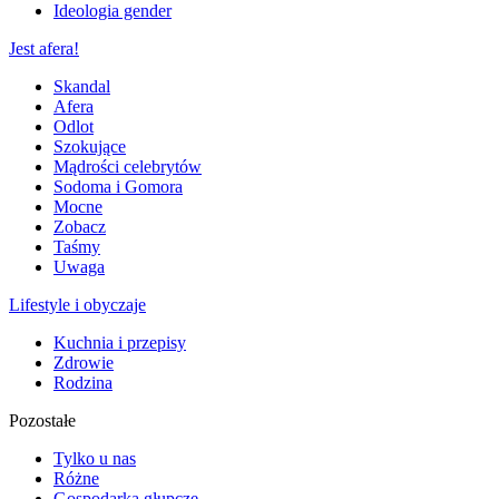
Ideologia gender
Jest afera!
Skandal
Afera
Odlot
Szokujące
Mądrości celebrytów
Sodoma i Gomora
Mocne
Zobacz
Taśmy
Uwaga
Lifestyle i obyczaje
Kuchnia i przepisy
Zdrowie
Rodzina
Pozostałe
Tylko u nas
Różne
Gospodarka głupcze