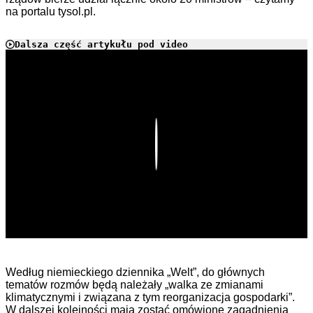
na portalu tysol.pl.
Dalsza część artykułu pod video
Play
Według niemieckiego dziennika „Welt”, do głównych
tematów rozmów będą należały „walka ze zmianami
klimatycznymi i związana z tym reorganizacja gospodarki”.
W dalszej kolejności mają zostać omówione zagadnienia