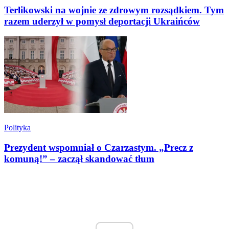
Terlikowski na wojnie ze zdrowym rozsądkiem. Tym
razem uderzył w pomysł deportacji Ukraińców
Polityka
Prezydent wspomniał o Czarzastym. „Precz z
komuną!” – zaczął skandować tłum