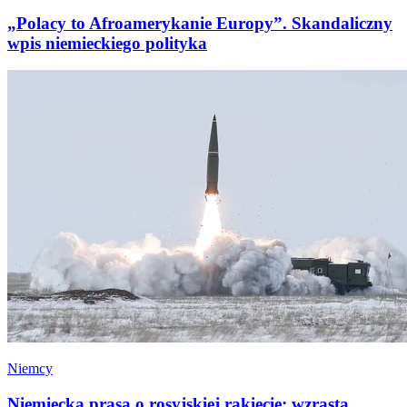
„Polacy to Afroamerykanie Europy”. Skandaliczny
wpis niemieckiego polityka
Niemcy
Niemiecka prasa o rosyjskiej rakiecie: wzrasta