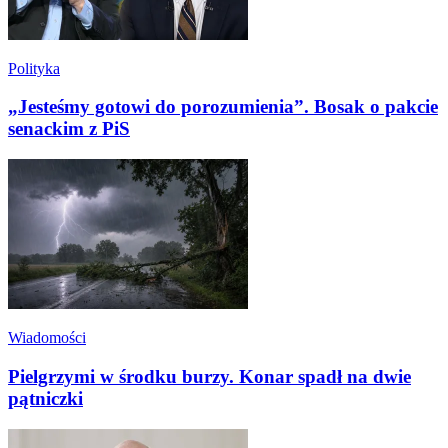
Polityka
„Jesteśmy gotowi do porozumienia”. Bosak o pakcie
senackim z PiS
Wiadomości
Pielgrzymi w środku burzy. Konar spadł na dwie
pątniczki