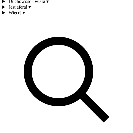
Duchowość i wiara
▾
Jest afera!
▾
Więcej
▾