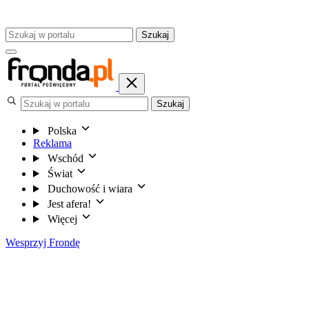
Szukaj
Szukaj
Polska
Reklama
Wschód
Świat
Duchowość i wiara
Jest afera!
Więcej
Wesprzyj Frondę