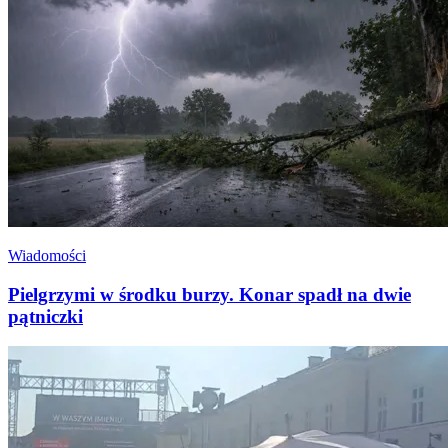
Wiadomości
Pielgrzymi w środku burzy. Konar spadł na dwie
pątniczki