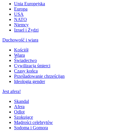
Unia Europejska
Europa
USA
NATO
Niemcy
Izrael i Żydzi
Duchowość i wiara
Kościół
Wiara
Świadectwo
Cywilizacja śmierci
Czasy końca
Prześladowanie chrześcijan
Ideologia gender
Jest afera!
Skandal
Afera
Odlot
Szokujące
Mądrości celebrytów
Sodoma i Gomora