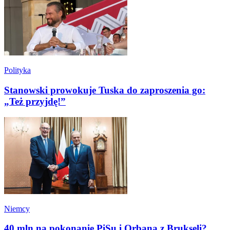
Polityka
Stanowski prowokuje Tuska do zaproszenia go:
„Też przyjdę!”
Niemcy
40 mln na pokonanie PiSu i Orbana z Brukseli?