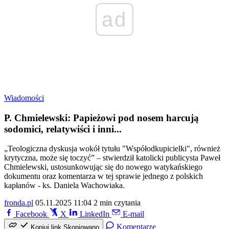
ad
Wiadomości
P. Chmielewski: Papieżowi pod nosem harcują
sodomici, relatywiści i inni...
„Teologiczna dyskusja wokół tytułu "Współodkupicielki", również
krytyczna, może się toczyć” – stwierdził katolicki publicysta Paweł
Chmielewski, ustosunkowując się do nowego watykańskiego
dokumentu oraz komentarza w tej sprawie jednego z polskich
kapłanów - ks. Daniela Wachowiaka.
fronda.pl
05.11.2025 11:04
2 min czytania
Facebook
X
LinkedIn
E-mail
Komentarze
Kopiuj link
Skopiowano