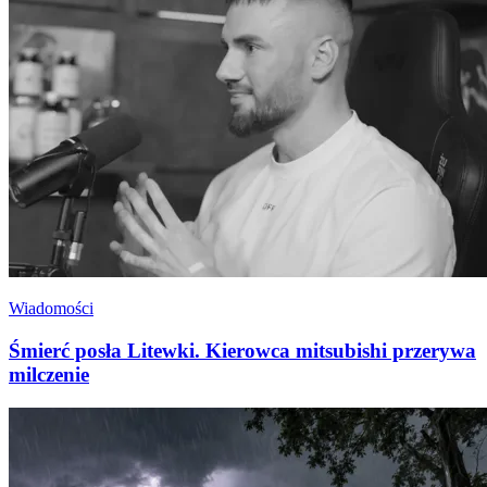
Wiadomości
Śmierć posła Litewki. Kierowca mitsubishi przerywa
milczenie