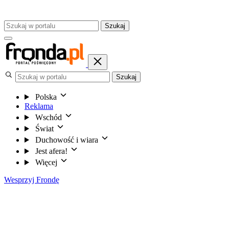
Szukaj
Szukaj
Polska
Reklama
Wschód
Świat
Duchowość i wiara
Jest afera!
Więcej
Wesprzyj Frondę