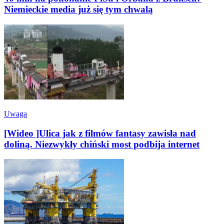
Niemieckie media już się tym chwalą
Uwaga
[Wideo ]Ulica jak z filmów fantasy zawisła nad
doliną. Niezwykły chiński most podbija internet