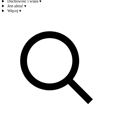
Duchowość i wiara
▾
Jest afera!
▾
Więcej
▾