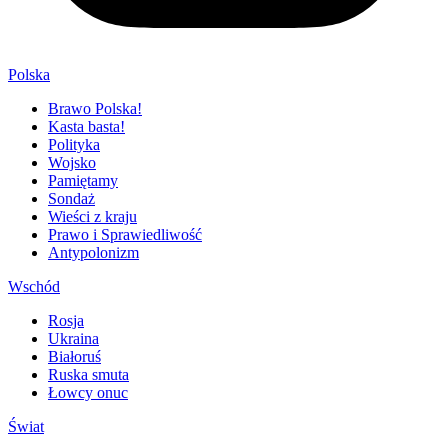
Polska
Brawo Polska!
Kasta basta!
Polityka
Wojsko
Pamiętamy
Sondaż
Wieści z kraju
Prawo i Sprawiedliwość
Antypolonizm
Wschód
Rosja
Ukraina
Białoruś
Ruska smuta
Łowcy onuc
Świat