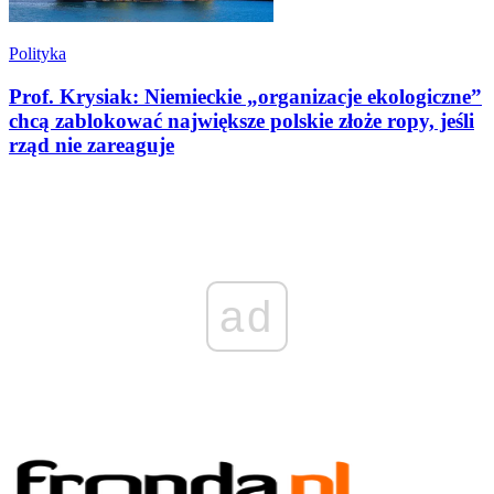
Polityka
Prof. Krysiak: Niemieckie „organizacje ekologiczne”
chcą zablokować największe polskie złoże ropy, jeśli
rząd nie zareaguje
ad