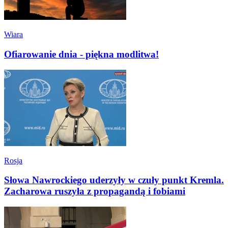
Wiara
Ofiarowanie dnia - piękna modlitwa!
Rosja
Słowa Nawrockiego uderzyły w czuły punkt Kremla.
Zacharowa ruszyła z propagandą i fobiami