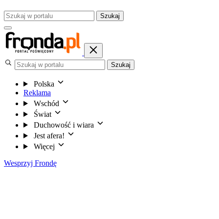
Szukaj
Szukaj
Polska
Reklama
Wschód
Świat
Duchowość i wiara
Jest afera!
Więcej
Wesprzyj Frondę