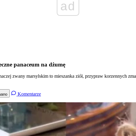
ad
owieczne panaceum na dżumę
rs) inaczej zwany marsylskim to mieszanka ziół, przypraw korzennych z
Komentarze
wano