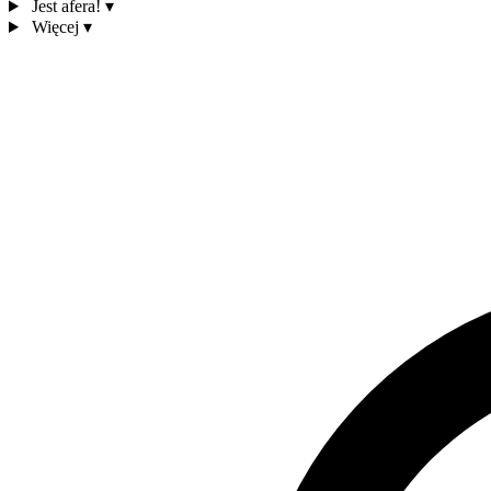
Jest afera!
▾
Więcej
▾