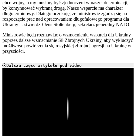
chce wojny, a my musimy być zjednoczeni w naszej determinacji,
by kontynuować wybraną drogę. Nasze wsparcie ma charakter
długoterminowy. Dlatego oczekuję, że ministrowie zgodzą się na
rozpoczęcie prac nad opracowaniem długofalowego programu dla
Ukrainy” - stwierdził Jens Stoltenberg, sekretarz generalny NATO.
Ministrowie będą rozmawiać o wzmocnieniu wsparcia dla Ukrainy
poprzez dalsze wzmacnianie Sił Zbrojnych Ukrainy, aby wykluczyć
możliwość powtórzenia się rosyjskiej zbrojnej agresji na Ukrainę w
przyszłości.
Dalsza część artykułu pod video
Play