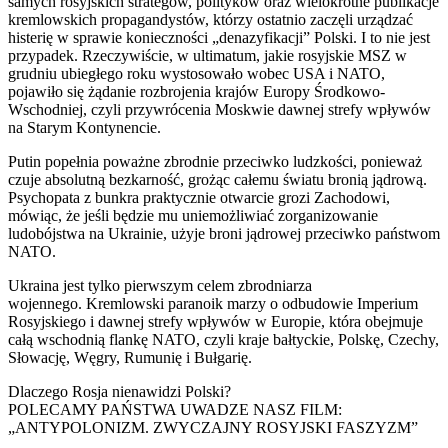
samych rosyjskich strategów, polityków oraz wielokrotne publikacje
kremlowskich propagandystów, którzy ostatnio zaczęli urządzać
histerię w sprawie konieczności „denazyfikacji” Polski. I to nie jest
przypadek. Rzeczywiście, w ultimatum, jakie rosyjskie MSZ w
grudniu ubiegłego roku wystosowało wobec USA i NATO,
pojawiło się żądanie rozbrojenia krajów Europy Środkowo-
Wschodniej, czyli przywrócenia Moskwie dawnej strefy wpływów
na Starym Kontynencie.
Putin popełnia poważne zbrodnie przeciwko ludzkości, ponieważ
czuje absolutną bezkarność, grożąc całemu światu bronią jądrową.
Psychopata z bunkra praktycznie otwarcie grozi Zachodowi,
mówiąc, że jeśli będzie mu uniemożliwiać zorganizowanie
ludobójstwa na Ukrainie, użyje broni jądrowej przeciwko państwom
NATO.
Ukraina jest tylko pierwszym celem zbrodniarza
wojennego. Kremlowski paranoik marzy o odbudowie Imperium
Rosyjskiego i dawnej strefy wpływów w Europie, która obejmuje
całą wschodnią flankę NATO, czyli kraje bałtyckie, Polskę, Czechy,
Słowację, Węgry, Rumunię i Bułgarię.
Dlaczego Rosja nienawidzi Polski?
POLECAMY PAŃSTWA UWADZE NASZ FILM:
„ANTYPOLONIZM. ZWYCZAJNY ROSYJSKI FASZYZM”