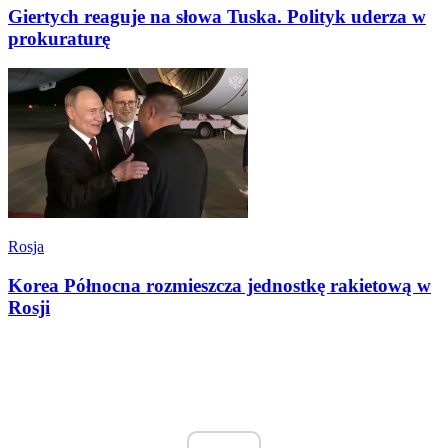
Giertych reaguje na słowa Tuska. Polityk uderza w
prokuraturę
Rosja
Korea Północna rozmieszcza jednostkę rakietową w
Rosji