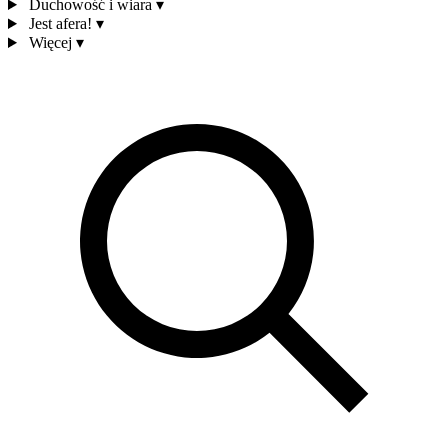
Duchowość i wiara
▾
Jest afera!
▾
Więcej
▾