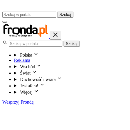
Szukaj
Szukaj
Polska
Reklama
Wschód
Świat
Duchowość i wiara
Jest afera!
Więcej
Wesprzyj Frondę