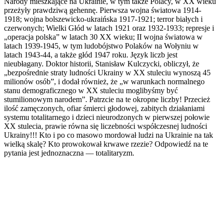
Narody mieszkające na Ukrainie, w tym także Polacy, w ХХ wieku
przeżyły prawdziwą gehennę. Pierwsza wojna światowa 1914-
1918; wojna bolszewicko-ukraińska 1917-1921; terror białych i
czerwonych; Wielki Głód w latach 1921 oraz 1932-1933; represje i
„operacja polska” w latach 30 XX wieku; II wojna światowa w
latach 1939-1945, w tym ludobójstwo Polaków na Wołyniu w
latach 1943-44, a także głód 1947 roku. Język liczb jest
nieubłagany. Doktor historii, Stanisław Kulczycki, obliczył, że
„bezpośrednie straty ludności Ukrainy w ХХ stuleciu wynoszą 45
milionów osób”, i dodał również, że „w warunkach normalnego
stanu demograficznego w ХХ stuleciu moglibyśmy być
stumilionowym narodem”. Patrzcie na te okropne liczby! Przecież
ilość zamęczonych, ofiar śmierci głodowej, zabitych działaniami
systemu totalitarnego i dzieci nieurodzonych w pierwszej połowie
ХХ stulecia, prawie równa się liczebności współczesnej ludności
Ukrainy!!! Kto i po co masowo mordował ludzi na Ukrainie na tak
wielką skalę? Kto prowokował krwawe rzezie? Odpowiedź na te
pytania jest jednoznaczna — totalitaryzm.