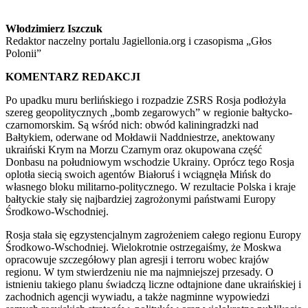
Włodzimierz Iszczuk
Redaktor naczelny portalu Jagiellonia.org i czasopisma „Głos
Polonii”
KOMENTARZ REDAKCJI
Po upadku muru berlińskiego i rozpadzie ZSRS Rosja podłożyła
szereg geopolitycznych „bomb zegarowych” w regionie bałtycko-
czarnomorskim. Są wśród nich: obwód kaliningradzki nad
Bałtykiem, oderwane od Mołdawii Naddniestrze, anektowany
ukraiński Krym na Morzu Czarnym oraz okupowana część
Donbasu na południowym wschodzie Ukrainy. Oprócz tego Rosja
oplotła siecią swoich agentów Białoruś i wciągnęła Mińsk do
własnego bloku militarno-politycznego. W rezultacie Polska i kraje
bałtyckie stały się najbardziej zagrożonymi państwami Europy
Środkowo-Wschodniej.
Rosja stała się egzystencjalnym zagrożeniem całego regionu Europy
Środkowo-Wschodniej. Wielokrotnie ostrzegaiśmy, że Moskwa
opracowuje szczegółowy plan agresji i terroru wobec krajów
regionu. W tym stwierdzeniu nie ma najmniejszej przesady. O
istnieniu takiego planu świadczą liczne odtajnione dane ukraińskiej i
zachodnich agencji wywiadu, a także nagminne wypowiedzi