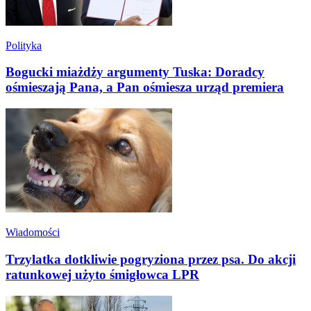
Polityka
Bogucki miażdży argumenty Tuska: Doradcy
ośmieszają Pana, a Pan ośmiesza urząd premiera
Wiadomości
Trzylatka dotkliwie pogryziona przez psa. Do akcji
ratunkowej użyto śmigłowca LPR