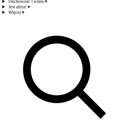
Duchowość i wiara
▾
Jest afera!
▾
Więcej
▾