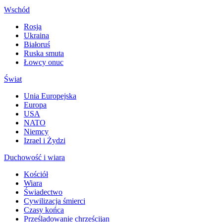
Wschód
Rosja
Ukraina
Białoruś
Ruska smuta
Łowcy onuc
Świat
Unia Europejska
Europa
USA
NATO
Niemcy
Izrael i Żydzi
Duchowość i wiara
Kościół
Wiara
Świadectwo
Cywilizacja śmierci
Czasy końca
Prześladowanie chrześcijan