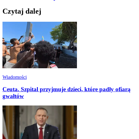
Czytaj dalej
Wiadomości
Ceuta. Szpital przyjmuje dzieci, które padły ofiarą
gwałtów