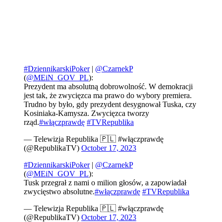
#DziennikarskiPoker
|
@CzarnekP
(
@MEiN_GOV_PL
):
Prezydent ma absolutną dobrowolność. W demokracji
jest tak, że zwycięzca ma prawo do wybory premiera.
Trudno by było, gdy prezydent desygnował Tuska, czy
Kosiniaka-Kamysza. Zwycięzca tworzy
rząd.
#włączprawdę
#TVRepublika
— Telewizja Republika 🇵🇱 #włączprawdę
(@RepublikaTV)
October 17, 2023
#DziennikarskiPoker
|
@CzarnekP
(
@MEiN_GOV_PL
):
Tusk przegrał z nami o milion głosów, a zapowiadał
zwycięstwo absolutne.
#włączprawdę
#TVRepublika
— Telewizja Republika 🇵🇱 #włączprawdę
(@RepublikaTV)
October 17, 2023