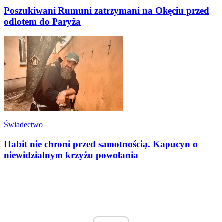
Poszukiwani Rumuni zatrzymani na Okęciu przed
odlotem do Paryża
Świadectwo
Habit nie chroni przed samotnością. Kapucyn o
niewidzialnym krzyżu powołania