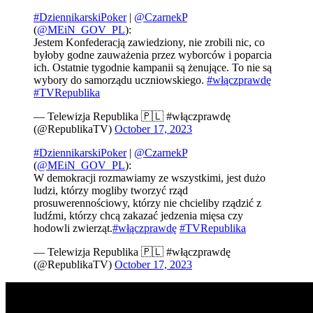
#DziennikarskiPoker
|
@CzarnekP
(
@MEiN_GOV_PL
):
Jestem Konfederacją zawiedziony, nie zrobili nic, co
byłoby godne zauważenia przez wyborców i poparcia
ich. Ostatnie tygodnie kampanii są żenujące. To nie są
wybory do samorządu uczniowskiego.
#włączprawdę
#TVRepublika
— Telewizja Republika 🇵🇱 #włączprawdę
(@RepublikaTV)
October 17, 2023
#DziennikarskiPoker
|
@CzarnekP
(
@MEiN_GOV_PL
):
W demokracji rozmawiamy ze wszystkimi, jest dużo
ludzi, którzy mogliby tworzyć rząd
prosuwerennościowy, którzy nie chcieliby rządzić z
ludźmi, którzy chcą zakazać jedzenia mięsa czy
hodowli zwierząt.
#włączprawdę
#TVRepublika
— Telewizja Republika 🇵🇱 #włączprawdę
(@RepublikaTV)
October 17, 2023