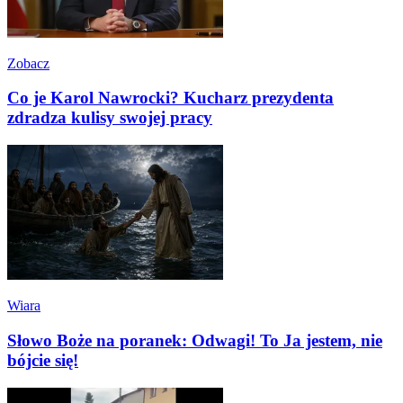
Zobacz
Co je Karol Nawrocki? Kucharz prezydenta
zdradza kulisy swojej pracy
Wiara
Słowo Boże na poranek: Odwagi! To Ja jestem, nie
bójcie się!