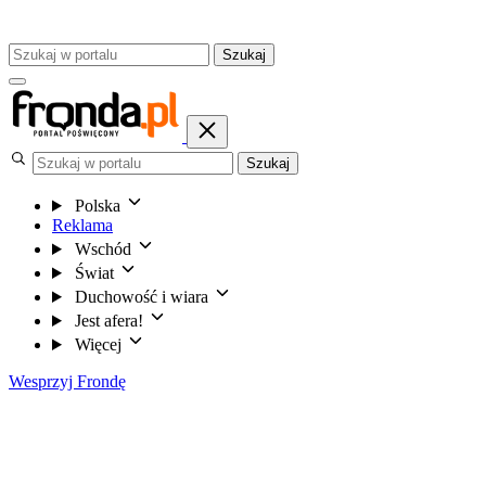
Szukaj
Szukaj
Polska
Reklama
Wschód
Świat
Duchowość i wiara
Jest afera!
Więcej
Wesprzyj Frondę