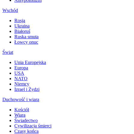
Antypolonizm
Wschód
Rosja
Ukraina
Białoruś
Ruska smuta
Łowcy onuc
Świat
Unia Europejska
Europa
USA
NATO
Niemcy
Izrael i Żydzi
Duchowość i wiara
Kościół
Wiara
Świadectwo
Cywilizacja śmierci
Czasy końca