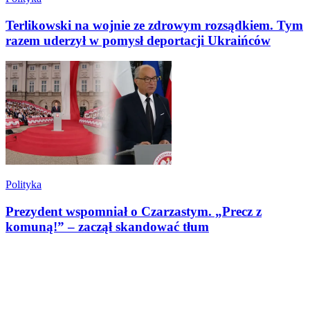
Terlikowski na wojnie ze zdrowym rozsądkiem. Tym
razem uderzył w pomysł deportacji Ukraińców
Polityka
Prezydent wspomniał o Czarzastym. „Precz z
komuną!” – zaczął skandować tłum