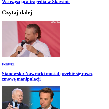
Wstrząsająca tragedia w Skawinie
Czytaj dalej
Polityka
Stanowski: Nawrocki musiał przebić się przez
zmowę manipulacji