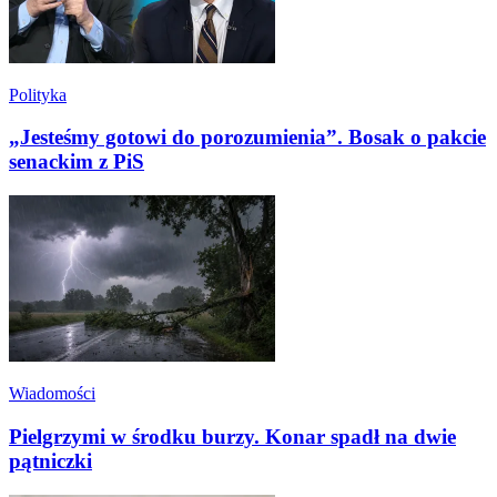
Polityka
„Jesteśmy gotowi do porozumienia”. Bosak o pakcie
senackim z PiS
Wiadomości
Pielgrzymi w środku burzy. Konar spadł na dwie
pątniczki