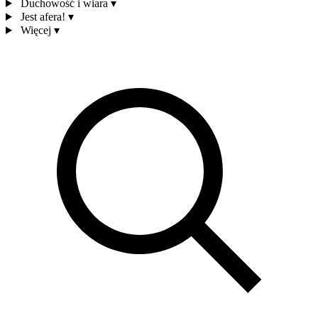
Duchowość i wiara
▾
Jest afera!
▾
Więcej
▾