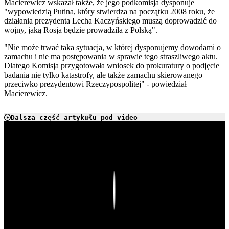
Macierewicz wskazał także, że jego podkomisja dysponuje
"wypowiedzią Putina, który stwierdza na początku 2008 roku, że
działania prezydenta Lecha Kaczyńskiego muszą doprowadzić do
wojny, jaką Rosja będzie prowadziła z Polską".
"Nie może trwać taka sytuacja, w której dysponujemy dowodami o
zamachu i nie ma postępowania w sprawie tego straszliwego aktu.
Dlatego Komisja przygotowała wniosek do prokuratury o podjęcie
badania nie tylko katastrofy, ale także zamachu skierowanego
przeciwko prezydentowi Rzeczypospolitej" - powiedział
Macierewicz.
Dalsza część artykułu pod video
Play