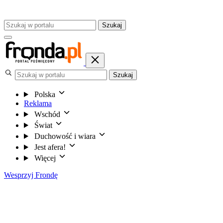
Szukaj
Szukaj
Polska
Reklama
Wschód
Świat
Duchowość i wiara
Jest afera!
Więcej
Wesprzyj Frondę