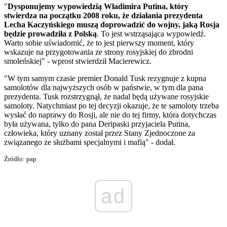
"
Dysponujemy wypowiedzią Władimira Putina, który
stwierdza na początku 2008 roku, że działania prezydenta
Lecha Kaczyńskiego muszą doprowadzić do wojny, jaką Rosja
będzie prowadziła z Polską
. To jest wstrząsająca wypowiedź.
Warto sobie uświadomić, że to jest pierwszy moment, który
wskazuje na przygotowania ze strony rosyjskiej do zbrodni
smoleńskiej" - wprost stwierdził Macierewicz.
"W tym samym czasie premier Donald Tusk rezygnuje z kupna
samolotów dla najwyższych osób w państwie, w tym dla pana
prezydenta. Tusk rozstrzygnął, że nadal będą używane rosyjskie
samoloty. Natychmiast po tej decyzji okazuje, że te samoloty trzeba
wysłać do naprawy do Rosji, ale nie do tej firmy, która dotychczas
była używana, tylko do pana Deripaski przyjaciela Putina,
człowieka, który uznany został przez Stany Zjednoczone za
związanego ze służbami specjalnymi i mafią" - dodał.
Źródło: pap
ad