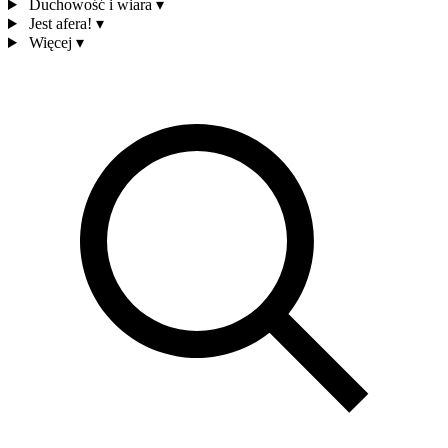
Duchowość i wiara
▾
Jest afera!
▾
Więcej
▾