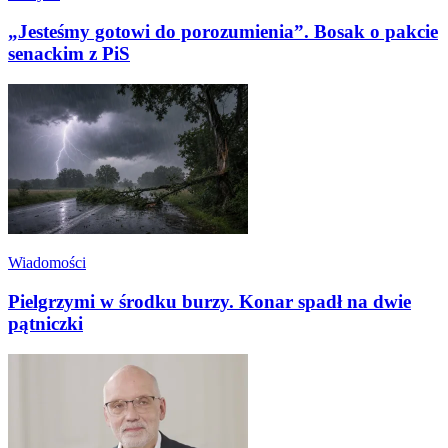
„Jesteśmy gotowi do porozumienia”. Bosak o pakcie
senackim z PiS
Wiadomości
Pielgrzymi w środku burzy. Konar spadł na dwie
pątniczki