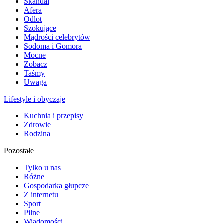
Skandal
Afera
Odlot
Szokujące
Mądrości celebrytów
Sodoma i Gomora
Mocne
Zobacz
Taśmy
Uwaga
Lifestyle i obyczaje
Kuchnia i przepisy
Zdrowie
Rodzina
Pozostałe
Tylko u nas
Różne
Gospodarka głupcze
Z internetu
Sport
Pilne
Wiadomości