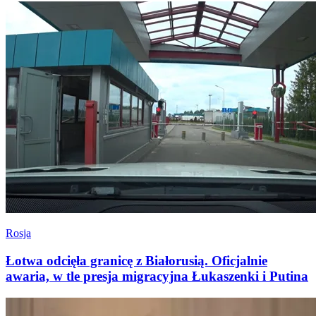
Rosja
Łotwa odcięła granicę z Białorusią. Oficjalnie
awaria, w tle presja migracyjna Łukaszenki i Putina