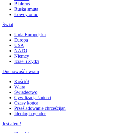
Białoruś
Ruska smuta
Łowcy onuc
Świat
Unia Europejska
Europa
USA
NATO
Niemcy
Izrael i Żydzi
Duchowość i wiara
Kościół
Wiara
Świadectwo
Cywilizacja śmierci
Czasy końca
Prześladowanie chrześcijan
Ideologia gender
Jest afera!