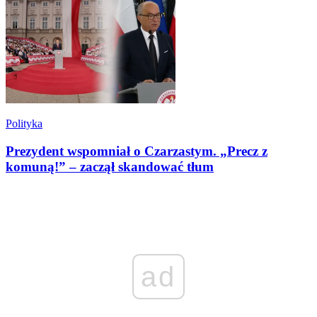
Polityka
Prezydent wspomniał o Czarzastym. „Precz z
komuną!” – zaczął skandować tłum
ad