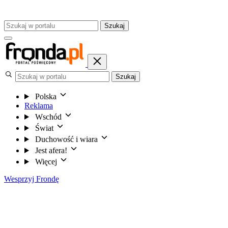
Szukaj
Szukaj
Polska
Reklama
Wschód
Świat
Duchowość i wiara
Jest afera!
Więcej
Wesprzyj Frondę