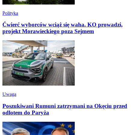
Polityka
Ćwierć wyborców wciąż się waha. KO prowadzi,
projekt Morawieckiego poza Sejmem
Uwaga
Poszukiwani Rumuni zatrzymani na Okęciu przed
odlotem do Paryża