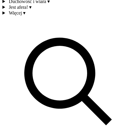
Duchowość i wiara
▾
Jest afera!
▾
Więcej
▾