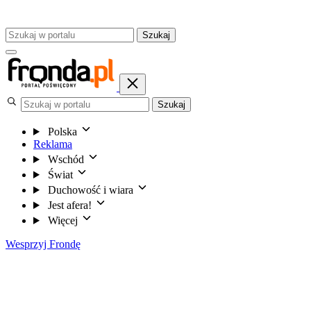
Szukaj
Szukaj
Polska
Reklama
Wschód
Świat
Duchowość i wiara
Jest afera!
Więcej
Wesprzyj Frondę