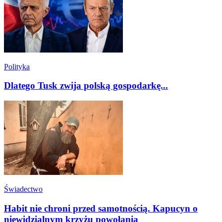
Polityka
Dlatego Tusk zwija polską gospodarkę...
Świadectwo
Habit nie chroni przed samotnością. Kapucyn o
niewidzialnym krzyżu powołania