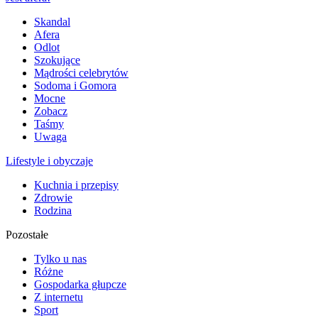
Skandal
Afera
Odlot
Szokujące
Mądrości celebrytów
Sodoma i Gomora
Mocne
Zobacz
Taśmy
Uwaga
Lifestyle i obyczaje
Kuchnia i przepisy
Zdrowie
Rodzina
Pozostałe
Tylko u nas
Różne
Gospodarka głupcze
Z internetu
Sport