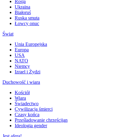
Rosja
Ukraina
Białoruś
Ruska smuta
Łowcy onuc
Świat
Unia Europejska
Europa
USA
NATO
Niemcy
Izrael i Żydzi
Duchowość i wiara
Kościół
Wiara
Świadectwo
Cywilizacja śmierci
Czasy końca
Prześladowanie chrześcijan
Ideologia gender
Jest afera!