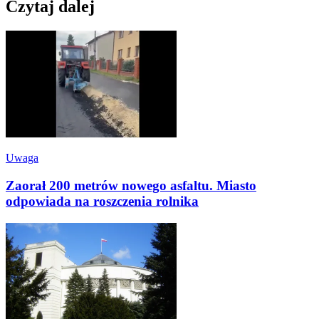
Czytaj dalej
Uwaga
Zaorał 200 metrów nowego asfaltu. Miasto
odpowiada na roszczenia rolnika