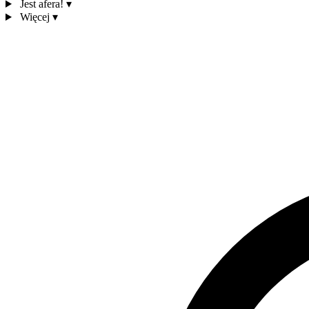
Jest afera!
▾
Więcej
▾