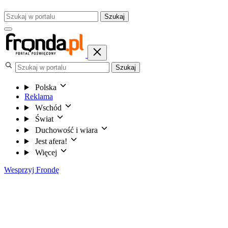
Szukaj
Szukaj
Polska
Reklama
Wschód
Świat
Duchowość i wiara
Jest afera!
Więcej
Wesprzyj Frondę