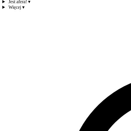
Jest afera!
▾
Więcej
▾