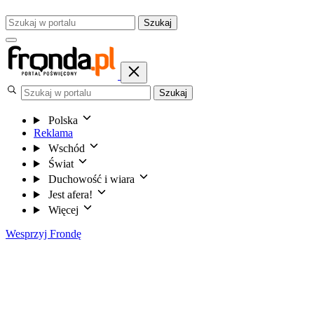
Szukaj
Szukaj
Polska
Reklama
Wschód
Świat
Duchowość i wiara
Jest afera!
Więcej
Wesprzyj Frondę