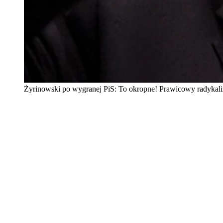
Żyrinowski po wygranej PiS: To okropne! Prawicowy radykal