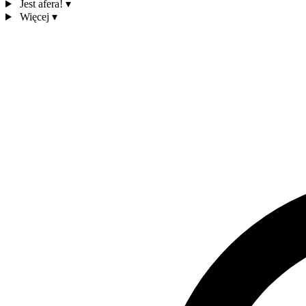
Jest afera!
▾
Więcej
▾