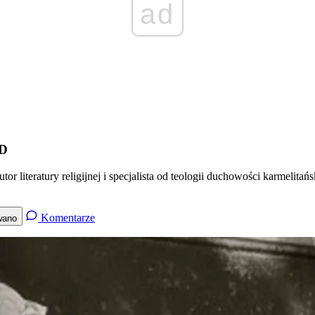
ad
CD
r literatury religijnej i specjalista od teologii duchowości karmelitańs
Komentarze
wano