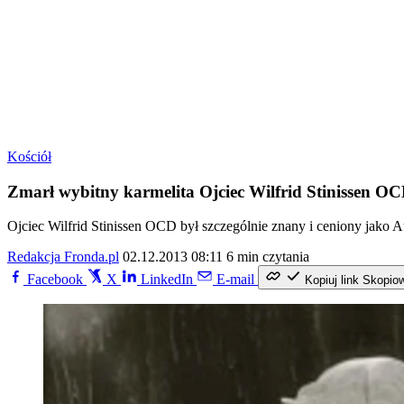
Kościół
Zmarł wybitny karmelita Ojciec Wilfrid Stinissen O
Ojciec Wilfrid Stinissen OCD był szczególnie znany i ceniony jako Auto
Redakcja Fronda.pl
02.12.2013 08:11
6 min czytania
Facebook
X
LinkedIn
E-mail
Kopiuj link
Skopio