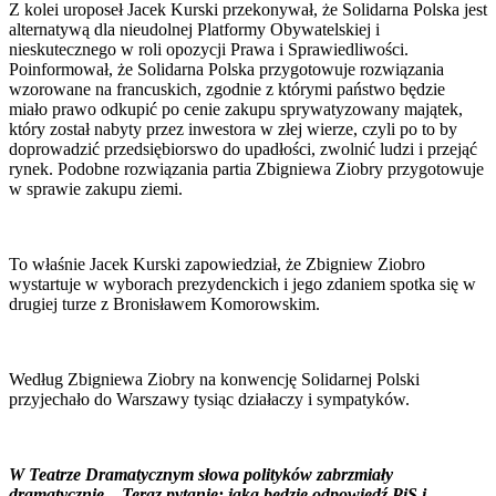
Z kolei uroposeł Jacek Kurski przekonywał, że Solidarna Polska jest
alternatywą dla nieudolnej Platformy Obywatelskiej i
nieskutecznego w roli opozycji Prawa i Sprawiedliwości.
Poinformował, że Solidarna Polska przygotowuje rozwiązania
wzorowane na francuskich, zgodnie z którymi państwo będzie
miało prawo odkupić po cenie zakupu sprywatyzowany majątek,
który został nabyty przez inwestora w złej wierze, czyli po to by
doprowadzić przedsiębiorswo do upadłości, zwolnić ludzi i przejąć
rynek. Podobne rozwiązania partia Zbigniewa Ziobry przygotowuje
w sprawie zakupu ziemi.
To właśnie Jacek Kurski zapowiedział, że Zbigniew Ziobro
wystartuje w wyborach prezydenckich i jego zdaniem spotka się w
drugiej turze z Bronisławem Komorowskim.
Według Zbigniewa Ziobry na konwencję Solidarnej Polski
przyjechało do Warszawy tysiąc działaczy i sympatyków.
W Teatrze Dramatycznym słowa polityków zabrzmiały
dramatycznie... Teraz pytanie: jaka będzie odpowiedź PiS i