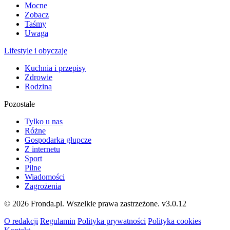
Mocne
Zobacz
Taśmy
Uwaga
Lifestyle i obyczaje
Kuchnia i przepisy
Zdrowie
Rodzina
Pozostałe
Tylko u nas
Różne
Gospodarka głupcze
Z internetu
Sport
Pilne
Wiadomości
Zagrożenia
© 2026 Fronda.pl. Wszelkie prawa zastrzeżone.
v3.0.12
O redakcji
Regulamin
Polityka prywatności
Polityka cookies