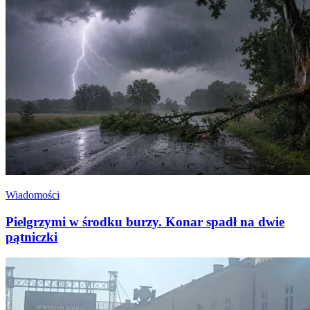
Wiadomości
Pielgrzymi w środku burzy. Konar spadł na dwie
pątniczki