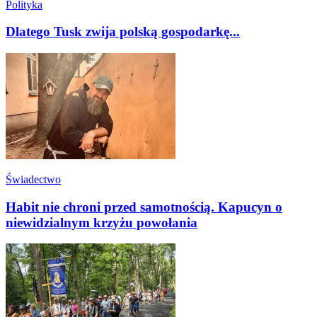
Polityka
Dlatego Tusk zwija polską gospodarkę...
Świadectwo
Habit nie chroni przed samotnością. Kapucyn o
niewidzialnym krzyżu powołania