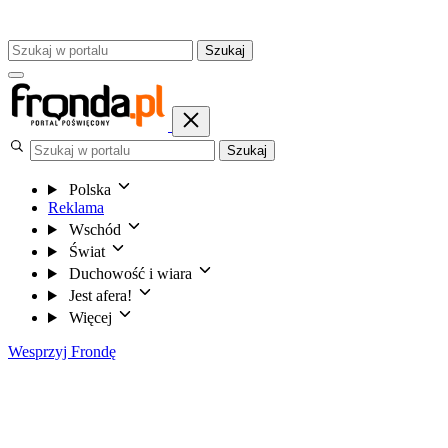
Szukaj
Szukaj
Polska
Reklama
Wschód
Świat
Duchowość i wiara
Jest afera!
Więcej
Wesprzyj Frondę