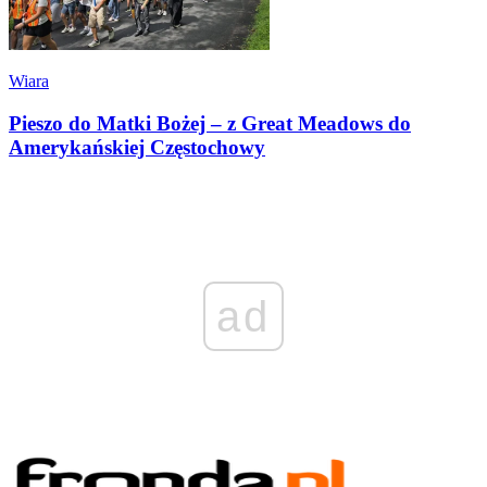
Wiara
Pieszo do Matki Bożej – z Great Meadows do
Amerykańskiej Częstochowy
ad