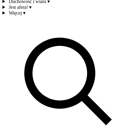
Duchowość i wiara
▾
Jest afera!
▾
Więcej
▾