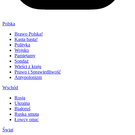
Polska
Brawo Polska!
Kasta basta!
Polityka
Wojsko
Pamiętamy
Sondaż
Wieści z kraju
Prawo i Sprawiedliwość
Antypolonizm
Wschód
Rosja
Ukraina
Białoruś
Ruska smuta
Łowcy onuc
Świat