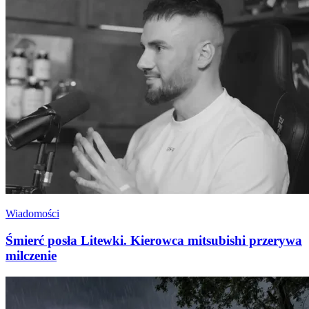
Wiadomości
Śmierć posła Litewki. Kierowca mitsubishi przerywa
milczenie