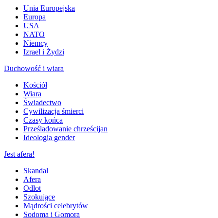
Unia Europejska
Europa
USA
NATO
Niemcy
Izrael i Żydzi
Duchowość i wiara
Kościół
Wiara
Świadectwo
Cywilizacja śmierci
Czasy końca
Prześladowanie chrześcijan
Ideologia gender
Jest afera!
Skandal
Afera
Odlot
Szokujące
Mądrości celebrytów
Sodoma i Gomora