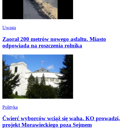
Uwaga
Zaorał 200 metrów nowego asfaltu. Miasto
odpowiada na roszczenia rolnika
Polityka
Ćwierć wyborców wciąż się waha. KO prowadzi,
projekt Morawieckiego poza Sejmem