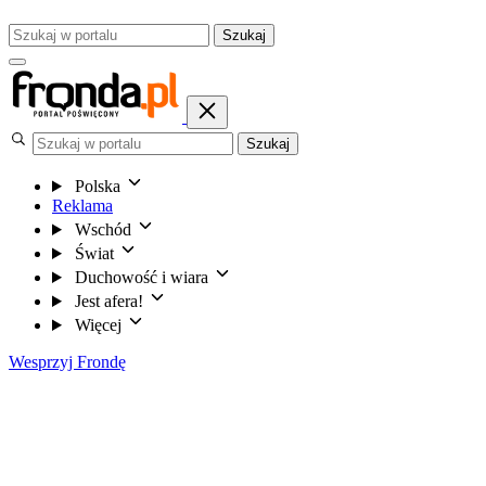
Szukaj
Szukaj
Polska
Reklama
Wschód
Świat
Duchowość i wiara
Jest afera!
Więcej
Wesprzyj Frondę