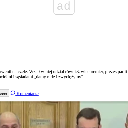
ad
wenii na czele. Wziął w niej udział również wicepremier, prezes parti
aciółmi i sąsiadami „damy radę i zwyciężymy”.
Komentarze
wano