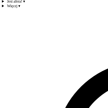
Jest afera!
▾
Więcej
▾