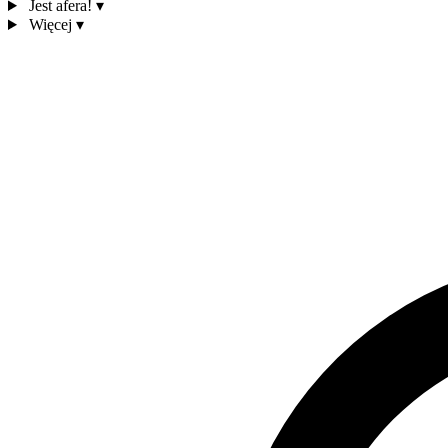
Jest afera!
▾
Więcej
▾