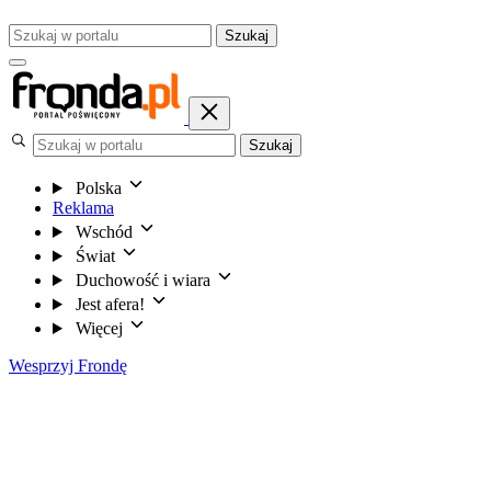
Szukaj
Szukaj
Polska
Reklama
Wschód
Świat
Duchowość i wiara
Jest afera!
Więcej
Wesprzyj Frondę