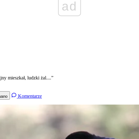
ad
y mieszkał, ludzki żal....”
Komentarze
wano