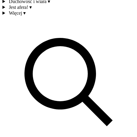
Duchowość i wiara
▾
Jest afera!
▾
Więcej
▾