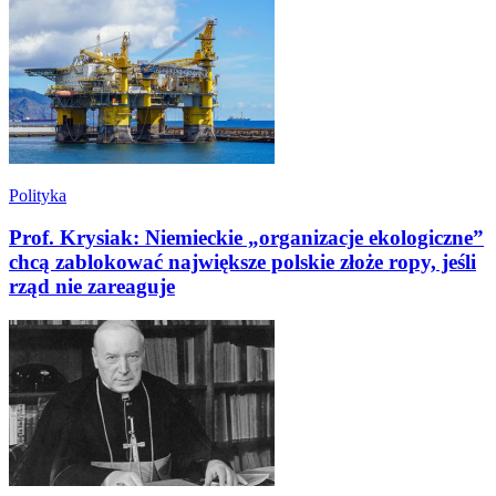
Polityka
Prof. Krysiak: Niemieckie „organizacje ekologiczne”
chcą zablokować największe polskie złoże ropy, jeśli
rząd nie zareaguje