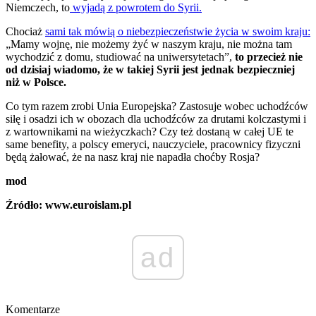
Niemczech, to
wyjadą z powrotem do Syrii.
Chociaż
sami tak mówią o niebezpieczeństwie życia w swoim kraju:
„Mamy wojnę, nie możemy żyć w naszym kraju, nie można tam
wychodzić z domu, studiować na uniwersytetach”,
to przecież nie
od dzisiaj wiadomo, że w takiej Syrii jest jednak bezpieczniej
niż w Polsce.
Co tym razem zrobi Unia Europejska? Zastosuje wobec uchodźców
siłę i osadzi ich w obozach dla uchodźców za drutami kolczastymi i
z wartownikami na wieżyczkach? Czy też dostaną w całej UE te
same benefity, a polscy emeryci, nauczyciele, pracownicy fizyczni
będą żałować, że na nasz kraj nie napadła choćby Rosja?
mod
Źródło: www.euroislam.pl
ad
Komentarze