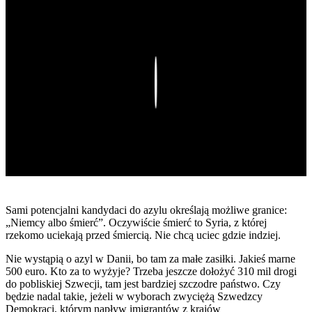
Play
Sami potencjalni kandydaci do azylu określają możliwe granice:
„Niemcy albo śmierć”. Oczywiście śmierć to Syria, z której
rzekomo uciekają przed śmiercią. Nie chcą uciec gdzie indziej.
Nie wystąpią o azyl w Danii, bo tam za małe zasiłki. Jakieś marne
500 euro. Kto za to wyżyje? Trzeba jeszcze dołożyć 310 mil drogi
do pobliskiej Szwecji, tam jest bardziej szczodre państwo. Czy
będzie nadal takie, jeżeli w wyborach zwyciężą Szwedzcy
Demokraci, którym napływ imigrantów z krajów