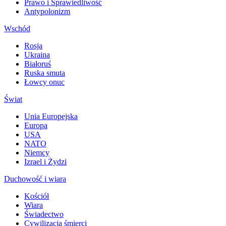
Prawo i Sprawiedliwość
Antypolonizm
Wschód
Rosja
Ukraina
Białoruś
Ruska smuta
Łowcy onuc
Świat
Unia Europejska
Europa
USA
NATO
Niemcy
Izrael i Żydzi
Duchowość i wiara
Kościół
Wiara
Świadectwo
Cywilizacja śmierci