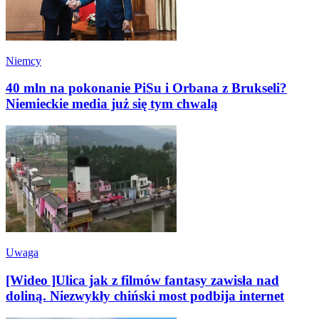
Niemcy
40 mln na pokonanie PiSu i Orbana z Brukseli?
Niemieckie media już się tym chwalą
Uwaga
[Wideo ]Ulica jak z filmów fantasy zawisła nad
doliną. Niezwykły chiński most podbija internet