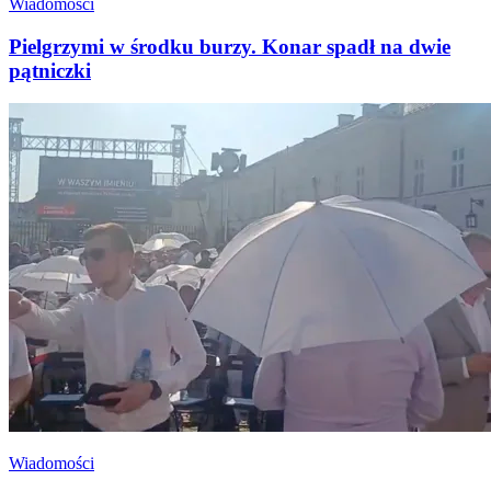
Wiadomości
Pielgrzymi w środku burzy. Konar spadł na dwie
pątniczki
Wiadomości