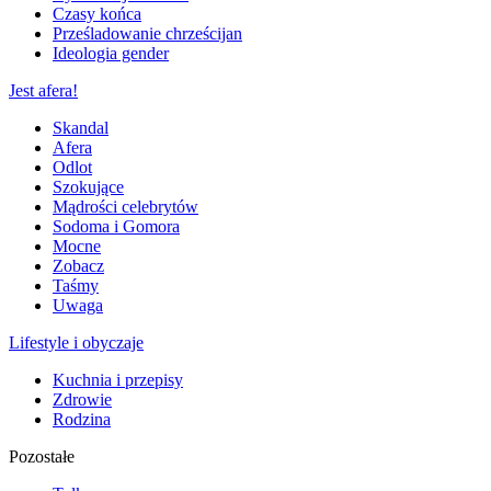
Czasy końca
Prześladowanie chrześcijan
Ideologia gender
Jest afera!
Skandal
Afera
Odlot
Szokujące
Mądrości celebrytów
Sodoma i Gomora
Mocne
Zobacz
Taśmy
Uwaga
Lifestyle i obyczaje
Kuchnia i przepisy
Zdrowie
Rodzina
Pozostałe