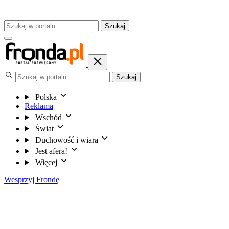
Szukaj
Szukaj
Polska
Reklama
Wschód
Świat
Duchowość i wiara
Jest afera!
Więcej
Wesprzyj Frondę