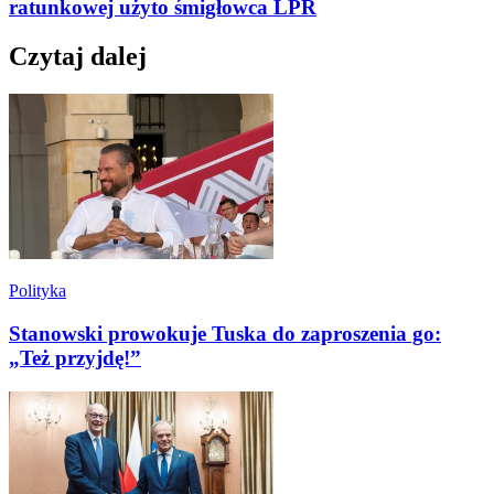
ratunkowej użyto śmigłowca LPR
Czytaj dalej
Polityka
Stanowski prowokuje Tuska do zaproszenia go:
„Też przyjdę!”