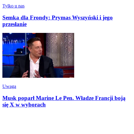
Tylko u nas
Semka dla Frondy: Prymas Wyszyński i jego
przesłanie
Uwaga
Musk poparł Marine Le Pen. Władze Francji boją
się X w wyborach