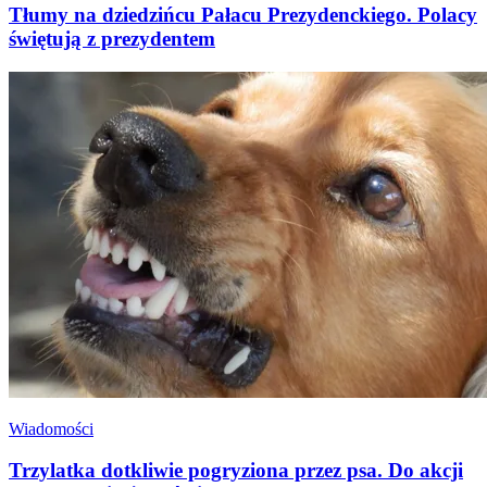
Tłumy na dziedzińcu Pałacu Prezydenckiego. Polacy
świętują z prezydentem
Wiadomości
Trzylatka dotkliwie pogryziona przez psa. Do akcji