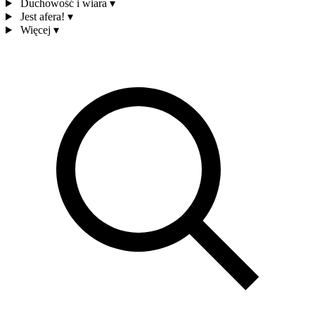
Duchowość i wiara
▾
Jest afera!
▾
Więcej
▾