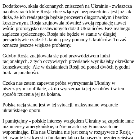
Dodatkowo, skala dokonanych zniszczeń na Ukrainie - zwłaszcza
na obszarach które Rosja chce włączyć bezpośrednio - jest już tak
duża, że ich readaptacja będzie procesem długotrwałym i bardzo
kosztownym. Rosja zrujnowała również swoją reputację nawet
wśród prorosyjsko nastawionych dotąd Ukraińców. Bez realnego
zaplecza społecznego, Rosja nie będzie w stanie w długiej
perspektywie rządzić Ukrainą przy pomocy Ukraińców. To zaś
oznacza jeszcze większe problemy.
Gdyby Rosja znajdowała się pod przywództwem ludzi
racjonalnych, z tych oczywistych przesłanek wynikałaby określone
konsekwencje. Ale w działaniach Rosji od ponad dwóch tygodni
brak racjonalności.
Czeka nas zatem zapewne próba wytrzymania Ukrainy w
niszczącym konflikcie, aż do wyczerpania jej zasobów i w ten
sposób rzucenia jej na kolana.
Polską racją stanu jest w tej sytuacji, maksymalne wsparcie
ukraińskiego oporu.
I pamiętajmy - polskie interesy względem Ukrainy są zupełnie inne
niż interesy amerykańskie, o Niemcach czy Francuzach nie
wspominając. Dla nas Ukraina nie jest ceną w rozgrywce z Rosją -
jej trwanie jest kwestią fundamentalną dla naszego bezpieczeństwa.