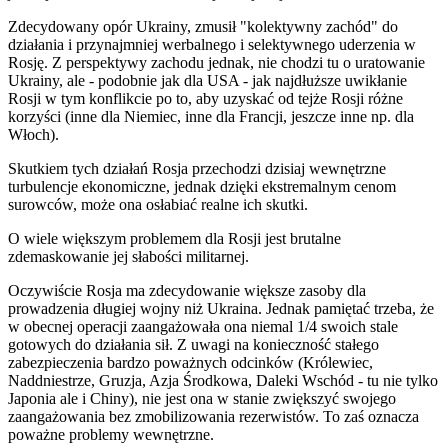
Zdecydowany opór Ukrainy, zmusił "kolektywny zachód" do
działania i przynajmniej werbalnego i selektywnego uderzenia w
Rosję. Z perspektywy zachodu jednak, nie chodzi tu o uratowanie
Ukrainy, ale - podobnie jak dla USA - jak najdłuższe uwikłanie
Rosji w tym konflikcie po to, aby uzyskać od tejże Rosji różne
korzyści (inne dla Niemiec, inne dla Francji, jeszcze inne np. dla
Włoch).
Skutkiem tych działań Rosja przechodzi dzisiaj wewnętrzne
turbulencje ekonomiczne, jednak dzięki ekstremalnym cenom
surowców, może ona osłabiać realne ich skutki.
O wiele większym problemem dla Rosji jest brutalne
zdemaskowanie jej słabości militarnej.
Oczywiście Rosja ma zdecydowanie większe zasoby dla
prowadzenia długiej wojny niż Ukraina. Jednak pamiętać trzeba, że
w obecnej operacji zaangażowała ona niemal 1/4 swoich stale
gotowych do działania sił. Z uwagi na konieczność stałego
zabezpieczenia bardzo poważnych odcinków (Królewiec,
Naddniestrze, Gruzja, Azja Środkowa, Daleki Wschód - tu nie tylko
Japonia ale i Chiny), nie jest ona w stanie zwiększyć swojego
zaangażowania bez zmobilizowania rezerwistów. To zaś oznacza
poważne problemy wewnętrzne.