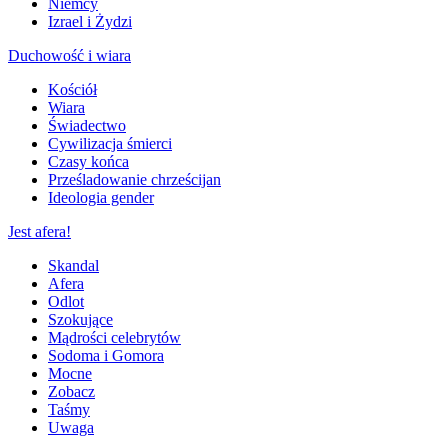
Niemcy
Izrael i Żydzi
Duchowość i wiara
Kościół
Wiara
Świadectwo
Cywilizacja śmierci
Czasy końca
Prześladowanie chrześcijan
Ideologia gender
Jest afera!
Skandal
Afera
Odlot
Szokujące
Mądrości celebrytów
Sodoma i Gomora
Mocne
Zobacz
Taśmy
Uwaga