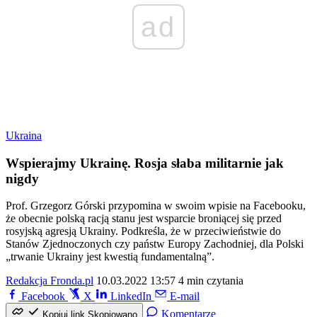
ad
Ukraina
Wspierajmy Ukrainę. Rosja słaba militarnie jak
nigdy
Prof. Grzegorz Górski przypomina w swoim wpisie na Facebooku,
że obecnie polską racją stanu jest wsparcie broniącej się przed
rosyjską agresją Ukrainy. Podkreśla, że w przeciwieństwie do
Stanów Zjednoczonych czy państw Europy Zachodniej, dla Polski
„trwanie Ukrainy jest kwestią fundamentalną”.
Redakcja Fronda.pl
10.03.2022 13:57
4 min czytania
Facebook
X
LinkedIn
E-mail
Komentarze
Kopiuj link
Skopiowano