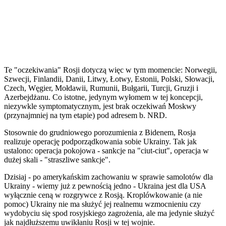
Te "oczekiwania" Rosji dotyczą więc w tym momencie: Norwegii,
Szwecji, Finlandii, Danii, Litwy, Łotwy, Estonii, Polski, Słowacji,
Czech, Węgier, Mołdawii, Rumunii, Bułgarii, Turcji, Gruzji i
Azerbejdżanu. Co istotne, jedynym wyłomem w tej koncepcji,
niezywkle symptomatycznym, jest brak oczekiwań Moskwy
(przynajmniej na tym etapie) pod adresem b. NRD.
Stosownie do grudniowego porozumienia z Bidenem, Rosja
realizuje operację podporządkowania sobie Ukrainy. Tak jak
ustalono: operacja pokojowa - sankcje na "ciut-ciut", operacja w
dużej skali - "straszliwe sankcje".
Dzisiaj - po amerykańskim zachowaniu w sprawie samolotów dla
Ukrainy - wiemy już z pewnością jedno - Ukraina jest dla USA
wyłącznie ceną w rozgrywce z Rosją. Kroplówkowanie (a nie
pomoc) Ukrainy nie ma służyć jej realnemu wzmocnieniu czy
wydobyciu się spod rosyjskiego zagrożenia, ale ma jedynie służyć
jak najdłuższemu uwikłaniu Rosji w tej wojnie.