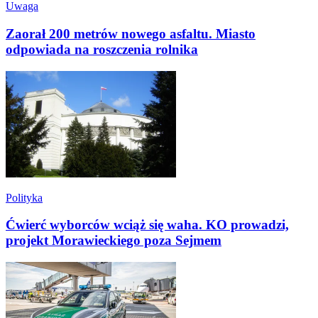
Uwaga
Zaorał 200 metrów nowego asfaltu. Miasto
odpowiada na roszczenia rolnika
Polityka
Ćwierć wyborców wciąż się waha. KO prowadzi,
projekt Morawieckiego poza Sejmem