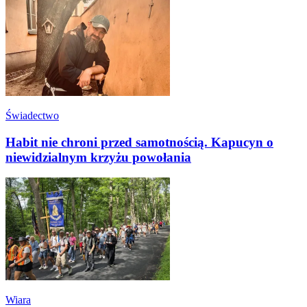
Świadectwo
Habit nie chroni przed samotnością. Kapucyn o
niewidzialnym krzyżu powołania
Wiara