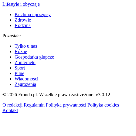
Lifestyle i obyczaje
Kuchnia i przepisy
Zdrowie
Rodzina
Pozostałe
Tylko u nas
Różne
Gospodarka głupcze
Z internetu
Sport
Pilne
Wiadomości
Zagrożenia
© 2026 Fronda.pl. Wszelkie prawa zastrzeżone.
v3.0.12
O redakcji
Regulamin
Polityka prywatności
Polityka cookies
Kontakt