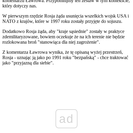
komentarzu Ławrowa. Przypomnijmy ten zestaw w tym kontekście,
który dotyczy nas.
W pierwszym rzędzie Rosja żąda usunięcia wszelkich wojsk USA i
NATO z krajów, które w 1997 roku zostały przyjęte do sojuszu.
Dodatkowo Rosja żąda, aby "kraje sąsiednie" zostały w praktyce
zdemilitaryzowane, bowiem oczekuje że na ich terenie nie będzie
rozlokowana broń "stanowiąca dla niej zagrożenie".
Z komentarza Ławrowa wynika, że tę opisaną wyżej przestrzeń,
Rosja - uznając ją jako po 1991 roku "bezpańską" - chce traktować
jako "przyjazną dla siebie".
ad