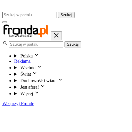
Szukaj
Szukaj
Polska
Reklama
Wschód
Świat
Duchowość i wiara
Jest afera!
Więcej
Wesprzyj Frondę