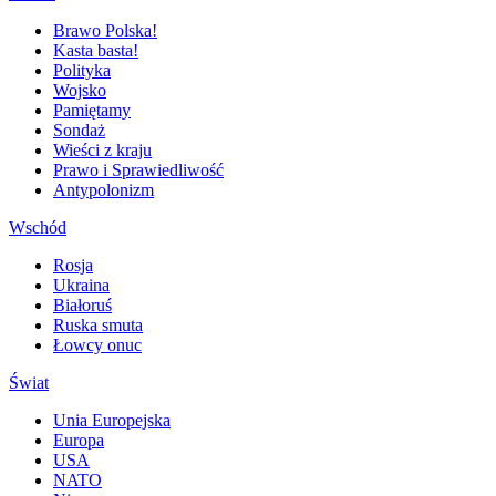
Brawo Polska!
Kasta basta!
Polityka
Wojsko
Pamiętamy
Sondaż
Wieści z kraju
Prawo i Sprawiedliwość
Antypolonizm
Wschód
Rosja
Ukraina
Białoruś
Ruska smuta
Łowcy onuc
Świat
Unia Europejska
Europa
USA
NATO