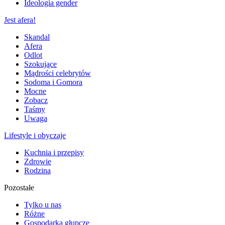
Ideologia gender
Jest afera!
Skandal
Afera
Odlot
Szokujące
Mądrości celebrytów
Sodoma i Gomora
Mocne
Zobacz
Taśmy
Uwaga
Lifestyle i obyczaje
Kuchnia i przepisy
Zdrowie
Rodzina
Pozostałe
Tylko u nas
Różne
Gospodarka głupcze