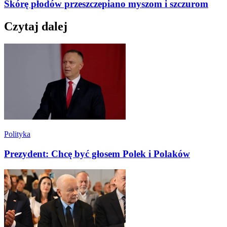
Skórę płodów przeszczepiano myszom i szczurom
Czytaj dalej
Polityka
Prezydent: Chcę być głosem Polek i Polaków