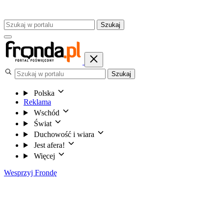
Szukaj
Szukaj
Polska
Reklama
Wschód
Świat
Duchowość i wiara
Jest afera!
Więcej
Wesprzyj Frondę