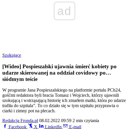
ad
Szokujące
[Wideo] Pospieszalski ujawnia śmierć kobiety po
udarze skierowanej na oddział covidowy po…
siódmym teście
W programie Jana Pospieszalskiego na platformie portalu PCh24,
gośćmi redaktora byli bracia Tomasz i Wojciech, którzy ujawnili
szokującą i wstrząsającą historię ich zmarłem matki, która po udarze
trafiła do szpitala”. To co działo się w tym szpitalu przyprawia o
ciarki i zimny pot na plecach.
Redakcja Fronda.pl
08.02.2022 09:59
2 min czytania
Facebook
X
LinkedIn
E-mail