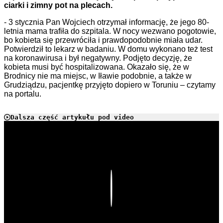
ciarki i zimny pot na plecach.
- 3 stycznia Pan Wojciech otrzymał informację, że jego 80-
letnia mama trafiła do szpitala. W nocy wezwano pogotowie,
bo kobieta się przewróciła i prawdopodobnie miała udar.
Potwierdził to lekarz w badaniu. W domu wykonano też test
na koronawirusa i był negatywny. Podjęto decyzję, że
kobieta musi być hospitalizowana. Okazało się, że w
Brodnicy nie ma miejsc, w Iławie podobnie, a także w
Grudziądzu, pacjentkę przyjęto dopiero w Toruniu – czytamy
na portalu.
Dalsza część artykułu pod video
Play