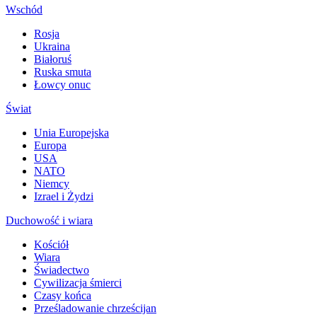
Wschód
Rosja
Ukraina
Białoruś
Ruska smuta
Łowcy onuc
Świat
Unia Europejska
Europa
USA
NATO
Niemcy
Izrael i Żydzi
Duchowość i wiara
Kościół
Wiara
Świadectwo
Cywilizacja śmierci
Czasy końca
Prześladowanie chrześcijan