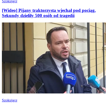
Szokujące
[Wideo] Pijany traktorzysta wjechał pod pociąg.
Sekundy dzieliły 500 osób od tragedii
Szokujące