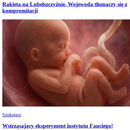
Rakieta na Lubelszczyźnie. Wojewoda tłumaczy się z
kompromitacji
Szokujące
Wstrząsający eksperyment instytutu Fauciego!