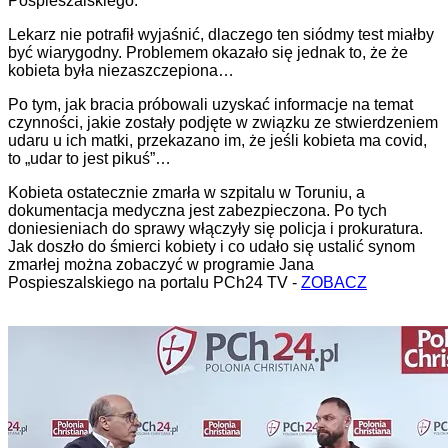
Pospieszalskiego.
Lekarz nie potrafił wyjaśnić, dlaczego ten siódmy test miałby
być wiarygodny. Problemem okazało się jednak to, że że
kobieta była niezaszczepiona…
Po tym, jak bracia próbowali uzyskać informacje na temat
czynności, jakie zostały podjęte w związku ze stwierdzeniem
udaru u ich matki, przekazano im, że jeśli kobieta ma covid,
to „udar to jest pikuś”…
Kobieta ostatecznie zmarła w szpitalu w Toruniu, a
dokumentacja medyczna jest zabezpieczona. Po tych
doniesieniach do sprawy włączyły się policja i prokuratura.
Jak doszło do śmierci kobiety i co udało się ustalić synom
zmarłej można zobaczyć w programie Jana
Pospieszalskiego na portalu PCh24 TV -
ZOBACZ