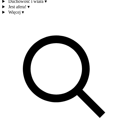
Duchowość i wiara
▾
Jest afera!
▾
Więcej
▾