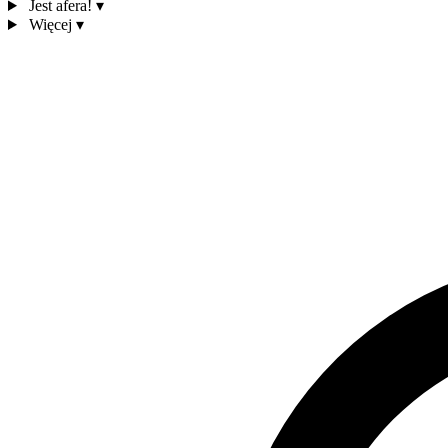
Jest afera!
▾
Więcej
▾