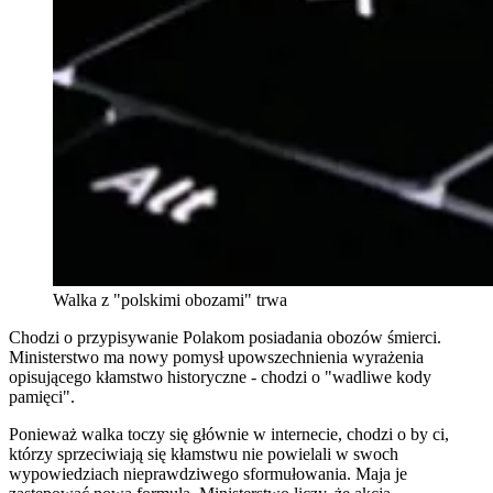
Walka z "polskimi obozami" trwa
Chodzi o przypisywanie Polakom posiadania obozów śmierci.
Ministerstwo ma nowy pomysł upowszechnienia wyrażenia
opisującego kłamstwo historyczne - chodzi o "wadliwe kody
pamięci".
Ponieważ walka toczy się głównie w internecie, chodzi o by ci,
którzy sprzeciwiają się kłamstwu nie powielali w swoch
wypowiedziach nieprawdziwego sformułowania. Maja je