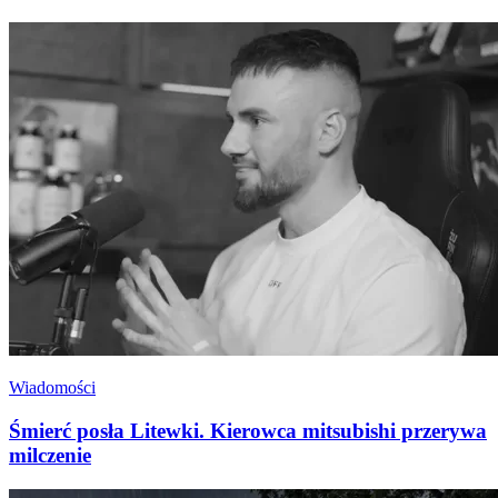
Wiadomości
Śmierć posła Litewki. Kierowca mitsubishi przerywa
milczenie