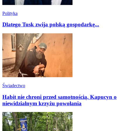
Polityka
Dlatego Tusk zwija polską gospodarkę...
Świadectwo
Habit nie chroni przed samotnością. Kapucyn o
niewidzialnym krzyżu powołania