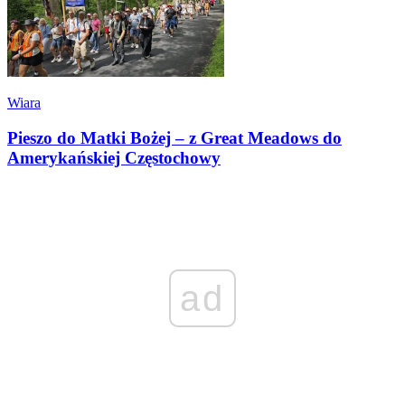
Wiara
Pieszo do Matki Bożej – z Great Meadows do
Amerykańskiej Częstochowy
ad