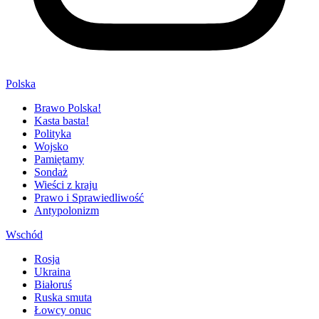
Polska
Brawo Polska!
Kasta basta!
Polityka
Wojsko
Pamiętamy
Sondaż
Wieści z kraju
Prawo i Sprawiedliwość
Antypolonizm
Wschód
Rosja
Ukraina
Białoruś
Ruska smuta
Łowcy onuc