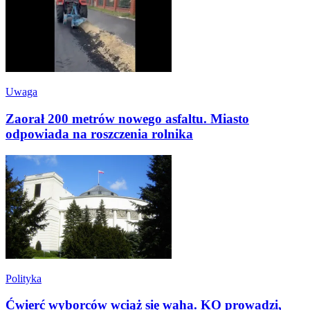
Uwaga
Zaorał 200 metrów nowego asfaltu. Miasto
odpowiada na roszczenia rolnika
Polityka
Ćwierć wyborców wciąż się waha. KO prowadzi,