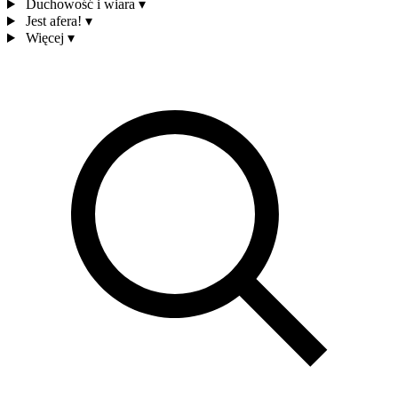
Duchowość i wiara
▾
Jest afera!
▾
Więcej
▾