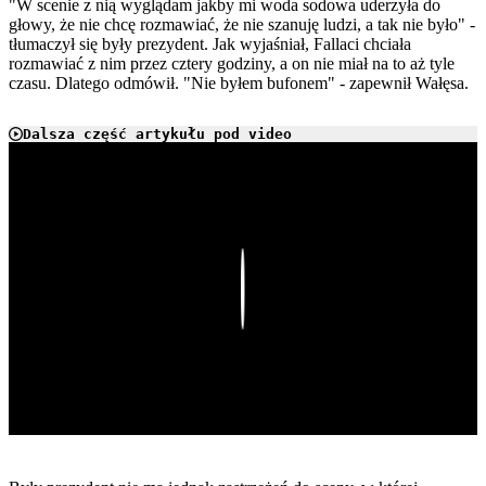
"W scenie z nią wyglądam jakby mi woda sodowa uderzyła do
głowy, że nie chcę rozmawiać, że nie szanuję ludzi, a tak nie było" -
tłumaczył się były prezydent. Jak wyjaśniał, Fallaci chciała
rozmawiać z nim przez cztery godziny, a on nie miał na to aż tyle
czasu. Dlatego odmówił. "Nie byłem bufonem" - zapewnił Wałęsa.
Dalsza część artykułu pod video
Play