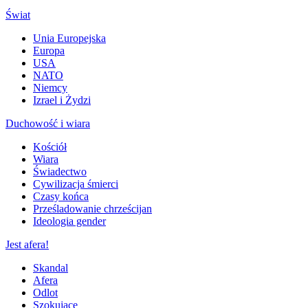
Świat
Unia Europejska
Europa
USA
NATO
Niemcy
Izrael i Żydzi
Duchowość i wiara
Kościół
Wiara
Świadectwo
Cywilizacja śmierci
Czasy końca
Prześladowanie chrześcijan
Ideologia gender
Jest afera!
Skandal
Afera
Odlot
Szokujące