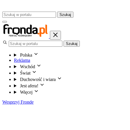
Szukaj
Szukaj
Polska
Reklama
Wschód
Świat
Duchowość i wiara
Jest afera!
Więcej
Wesprzyj Frondę