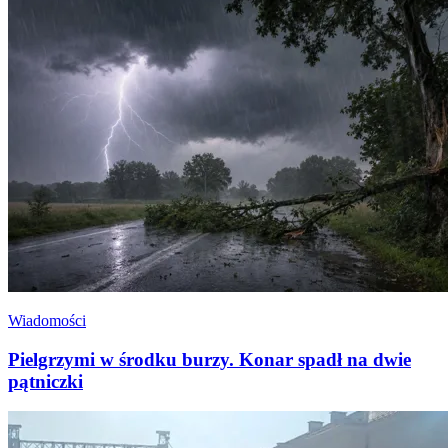
Wiadomości
Pielgrzymi w środku burzy. Konar spadł na dwie
pątniczki