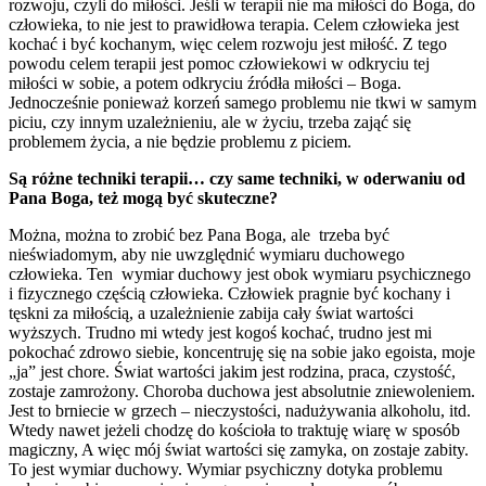
rozwoju, czyli do miłości. Jeśli w terapii nie ma miłości do Boga, do
człowieka, to nie jest to prawidłowa terapia. Celem człowieka jest
kochać i być kochanym, więc celem rozwoju jest miłość. Z tego
powodu celem terapii jest pomoc człowiekowi w odkryciu tej
miłości w sobie, a potem odkryciu źródła miłości – Boga.
Jednocześnie ponieważ korzeń samego problemu nie tkwi w samym
piciu, czy innym uzależnieniu, ale w życiu, trzeba zająć się
problemem życia, a nie będzie problemu z piciem.
Są różne
techniki terapii… czy same techniki, w oderwaniu od
Pana Boga, też mogą być skuteczne?
Można, można to zrobić bez Pana Boga, ale trzeba być
nieświadomym, aby nie uwzględnić wymiaru duchowego
człowieka. Ten wymiar duchowy jest obok wymiaru psychicznego
i fizycznego częścią człowieka. Człowiek pragnie być kochany i
tęskni za miłością, a uzależnienie zabija cały świat wartości
wyższych. Trudno mi wtedy jest kogoś kochać, trudno jest mi
pokochać zdrowo siebie, koncentruję się na sobie jako egoista, moje
„ja” jest chore. Świat wartości jakim jest rodzina, praca, czystość,
zostaje zamrożony. Choroba duchowa jest absolutnie zniewoleniem.
Jest to brniecie w grzech – nieczystości, nadużywania alkoholu, itd.
Wtedy nawet jeżeli chodzę do kościoła to traktuję wiarę w sposób
magiczny, A więc mój świat wartości się zamyka, on zostaje zabity.
To jest wymiar duchowy. Wymiar psychiczny dotyka problemu