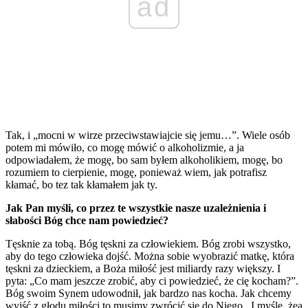
ad
Tak, i „mocni w wirze przeciwstawiajcie się jemu…”. Wiele osób
potem mi mówiło, co mogę mówić o alkoholizmie, a ja
odpowiadałem, że mogę, bo sam byłem alkoholikiem, mogę, bo
rozumiem to cierpienie, mogę, ponieważ wiem, jak potrafisz
kłamać, bo tez tak kłamałem jak ty.
Jak Pan myśli, co przez te wszystkie nasze uzależnienia i
słabości Bóg chce nam powiedzieć?
Tęsknie za tobą. Bóg tęskni za człowiekiem. Bóg zrobi wszystko,
aby do tego człowieka dojść. Można sobie wyobrazić matkę, która
tęskni za dzieckiem, a Boża miłość jest miliardy razy większy. I
pyta: „Co mam jeszcze zrobić, aby ci powiedzieć, że cię kocham?”.
Bóg swoim Synem udowodnił, jak bardzo nas kocha. Jak chcemy
wyjść z głodu miłości to musimy zwrócić się do Niego. I myślę, żea