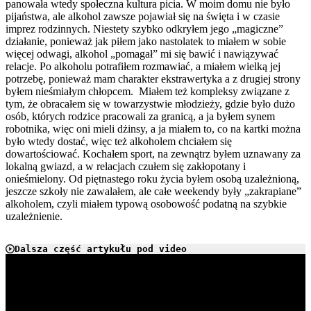
panowała wtedy społeczna kultura picia. W moim domu nie było
pijaństwa, ale alkohol zawsze pojawiał się na święta i w czasie
imprez rodzinnych. Niestety szybko odkryłem jego „magiczne”
działanie, ponieważ jak piłem jako nastolatek to miałem w sobie
więcej odwagi, alkohol „pomagał” mi się bawić i nawiązywać
relacje. Po alkoholu potrafiłem rozmawiać, a miałem wielką jej
potrzebę, ponieważ mam charakter ekstrawertyka a z drugiej strony
byłem nieśmiałym chłopcem. Miałem też kompleksy związane z
tym, że obracałem się w towarzystwie młodzieży, gdzie było dużo
osób, których rodzice pracowali za granicą, a ja byłem synem
robotnika, więc oni mieli dżinsy, a ja miałem to, co na kartki można
było wtedy dostać, więc też alkoholem chciałem się
dowartościować. Kochałem sport, na zewnątrz byłem uznawany za
lokalną gwiazd, a w relacjach czułem się zakłopotany i
onieśmielony. Od piętnastego roku życia byłem osobą uzależnioną,
jeszcze szkoły nie zawalałem, ale całe weekendy były „zakrapiane”
alkoholem, czyli miałem typową osobowość podatną na szybkie
uzależnienie.
Dalsza część artykułu pod video