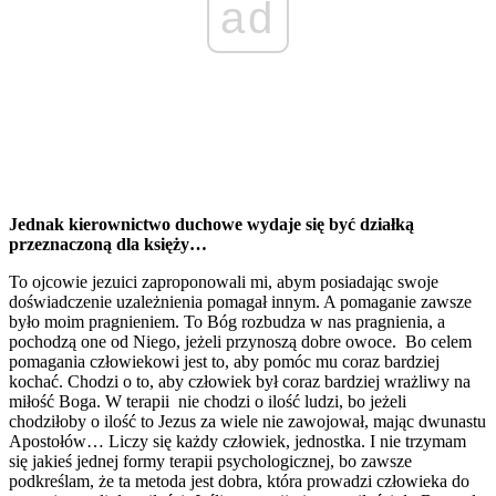
ad
Jednak kierownictwo duchowe wydaje się być działką
przeznaczoną dla księży…
To ojcowie jezuici zaproponowali mi, abym posiadając swoje
doświadczenie uzależnienia pomagał innym. A pomaganie zawsze
było moim pragnieniem. To Bóg rozbudza w nas pragnienia, a
pochodzą one od Niego, jeżeli przynoszą dobre owoce. Bo celem
pomagania człowiekowi jest to, aby pomóc mu coraz bardziej
kochać. Chodzi o to, aby człowiek był coraz bardziej wrażliwy na
miłość Boga. W terapii nie chodzi o ilość ludzi, bo jeżeli
chodziłoby o ilość to Jezus za wiele nie zawojował, mając dwunastu
Apostołów… Liczy się każdy człowiek, jednostka. I nie trzymam
się jakieś jednej formy terapii psychologicznej, bo zawsze
podkreślam, że ta metoda jest dobra, która prowadzi człowieka do