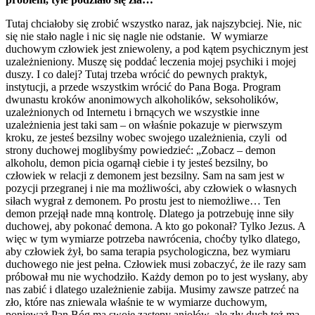
Tutaj chciałoby się zrobić wszystko naraz, jak najszybciej. Nie, nic
się nie stało nagle i nic się nagle nie odstanie. W wymiarze
duchowym człowiek jest zniewoleny, a pod kątem psychicznym jest
uzależnieniony. Muszę się poddać leczenia mojej psychiki i mojej
duszy. I co dalej? Tutaj trzeba wrócić do pewnych praktyk,
instytucji, a przede wszystkim wrócić do Pana Boga. Program
dwunastu kroków anonimowych alkoholików, seksoholików,
uzależnionych od Internetu i brnących we wszystkie inne
uzależnienia jest taki sam – on właśnie pokazuje w pierwszym
kroku, ze jesteś bezsilny wobec swojego uzależnienia, czyli od
strony duchowej moglibyśmy powiedzieć: „Zobacz – demon
alkoholu, demon picia ogarnął ciebie i ty jesteś bezsilny, bo
człowiek w relacji z demonem jest bezsilny. Sam na sam jest w
pozycji przegranej i nie ma możliwości, aby człowiek o własnych
siłach wygrał z demonem. Po prostu jest to niemożliwe… Ten
demon przejął nade mną kontrolę. Dlatego ja potrzebuję inne siły
duchowej, aby pokonać demona. A kto go pokonał? Tylko Jezus. A
więc w tym wymiarze potrzeba nawrócenia, choćby tylko dlatego,
aby człowiek żył, bo sama terapia psychologiczna, bez wymiaru
duchowego nie jest pełna. Człowiek musi zobaczyć, że ile razy sam
próbował mu nie wychodziło. Każdy demon po to jest wysłany, aby
nas zabić i dlatego uzależnienie zabija. Musimy zawsze patrzeć na
zło, które nas zniewala właśnie te w wymiarze duchowym,
ponieważ Pan Bóg ma swoje zastępy aniołów, ale zły duch też ma