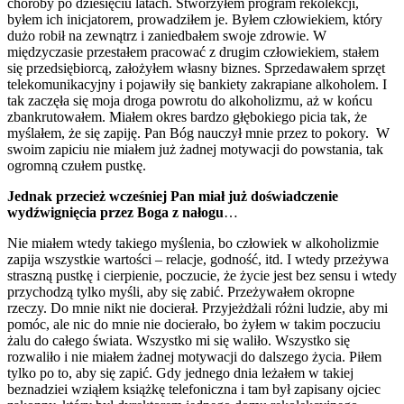
choroby po dziesięciu latach. Stworzyłem program rekolekcji,
byłem ich inicjatorem, prowadziłem je. Byłem człowiekiem, który
dużo robił na zewnątrz i zaniedbałem swoje zdrowie. W
międzyczasie przestałem pracować z drugim człowiekiem, stałem
się przedsiębiorcą, założyłem własny biznes. Sprzedawałem sprzęt
telekomunikacyjny i pojawiły się bankiety zakrapiane alkoholem. I
tak zaczęła się moja droga powrotu do alkoholizmu, aż w końcu
zbankrutowałem. Miałem okres bardzo głębokiego picia tak, że
myślałem, że się zapiję. Pan Bóg nauczył mnie przez to pokory. W
swoim zapiciu nie miałem już żadnej motywacji do powstania, tak
ogromną czułem pustkę.
Jednak przecież wcześniej Pan miał już doświadczenie
wydźwignięcia przez Boga z nałogu
…
Nie miałem wtedy takiego myślenia, bo człowiek w alkoholizmie
zapija wszystkie wartości – relacje, godność, itd. I wtedy przeżywa
straszną pustkę i cierpienie, poczucie, że życie jest bez sensu i wtedy
przychodzą tylko myśli, aby się zabić. Przeżywałem okropne
rzeczy. Do mnie nikt nie docierał. Przyjeżdżali różni ludzie, aby mi
pomóc, ale nic do mnie nie docierało, bo żyłem w takim poczuciu
żalu do całego świata. Wszystko mi się waliło. Wszystko się
rozwaliło i nie miałem żadnej motywacji do dalszego życia. Piłem
tylko po to, aby się zapić. Gdy jednego dnia leżałem w takiej
beznadziei wziąłem książkę telefoniczna i tam był zapisany ojciec