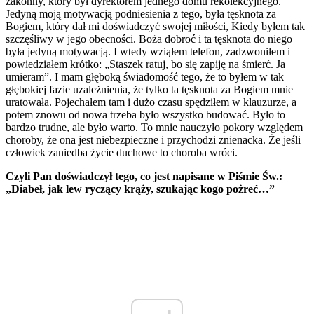
zakonny, który był dyrektorem jednego domu rekolekcyjnego.
Jedyną moją motywacją podniesienia z tego, była tęsknota za
Bogiem, który dał mi doświadczyć swojej miłości, Kiedy byłem tak
szczęśliwy w jego obecności. Boża dobroć i ta tęsknota do niego
była jedyną motywacją. I wtedy wziąłem telefon, zadzwoniłem i
powiedziałem krótko: „Staszek ratuj, bo się zapiję na śmierć. Ja
umieram”. I mam głęboką świadomość tego, że to byłem w tak
głębokiej fazie uzależnienia, że tylko ta tęsknota za Bogiem mnie
uratowała. Pojechałem tam i dużo czasu spędziłem w klauzurze, a
potem znowu od nowa trzeba było wszystko budować. Było to
bardzo trudne, ale było warto. To mnie nauczyło pokory względem
choroby, że ona jest niebezpieczne i przychodzi znienacka. Że jeśli
człowiek zaniedba życie duchowe to choroba wróci.
Czyli Pan doświadczył tego, co jest napisane w Piśmie Św.:
„Diabeł, jak lew ryczący krąży, szukając kogo pożreć…”