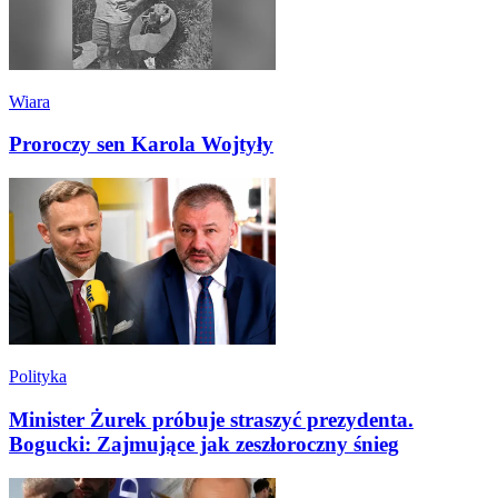
Wiara
Proroczy sen Karola Wojtyły
Polityka
Minister Żurek próbuje straszyć prezydenta.
Bogucki: Zajmujące jak zeszłoroczny śnieg