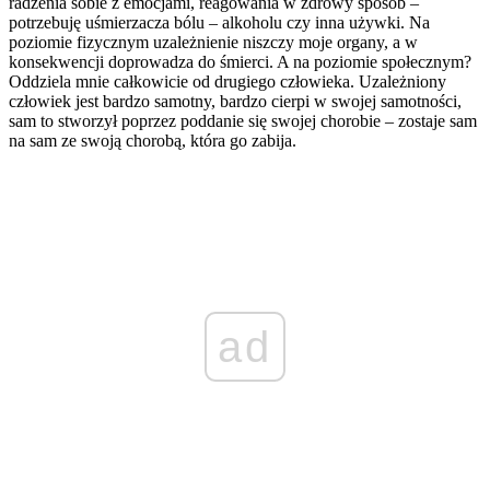
radzenia sobie z emocjami, reagowania w zdrowy sposób –
potrzebuję uśmierzacza bólu – alkoholu czy inna używki. Na
poziomie fizycznym uzależnienie niszczy moje organy, a w
konsekwencji doprowadza do śmierci. A na poziomie społecznym?
Oddziela mnie całkowicie od drugiego człowieka. Uzależniony
człowiek jest bardzo samotny, bardzo cierpi w swojej samotności,
sam to stworzył poprzez poddanie się swojej chorobie – zostaje sam
na sam ze swoją chorobą, która go zabija.
ad