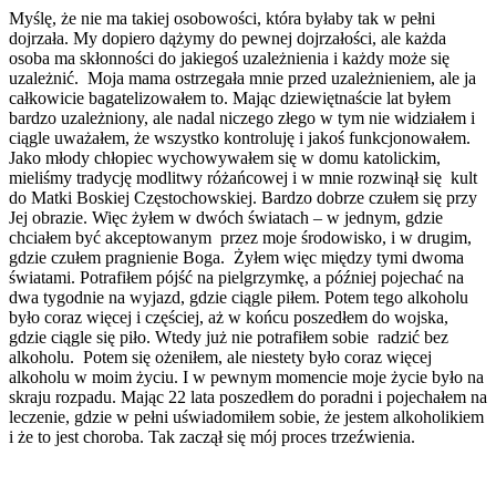
Myślę, że nie ma takiej osobowości, która byłaby tak w pełni
dojrzała. My dopiero dążymy do pewnej dojrzałości, ale każda
osoba ma skłonności do jakiegoś uzależnienia i każdy może się
uzależnić. Moja mama ostrzegała mnie przed uzależnieniem, ale ja
całkowicie bagatelizowałem to. Mając dziewiętnaście lat byłem
bardzo uzależniony, ale nadal niczego złego w tym nie widziałem i
ciągle uważałem, że wszystko kontroluję i jakoś funkcjonowałem.
Jako młody chłopiec wychowywałem się w domu katolickim,
mieliśmy tradycję modlitwy różańcowej i w mnie rozwinął się kult
do Matki Boskiej Częstochowskiej. Bardzo dobrze czułem się przy
Jej obrazie. Więc żyłem w dwóch światach – w jednym, gdzie
chciałem być akceptowanym przez moje środowisko, i w drugim,
gdzie czułem pragnienie Boga. Żyłem więc między tymi dwoma
światami. Potrafiłem pójść na pielgrzymkę, a później pojechać na
dwa tygodnie na wyjazd, gdzie ciągle piłem. Potem tego alkoholu
było coraz więcej i częściej, aż w końcu poszedłem do wojska,
gdzie ciągle się piło. Wtedy już nie potrafiłem sobie radzić bez
alkoholu. Potem się ożeniłem, ale niestety było coraz więcej
alkoholu w moim życiu. I w pewnym momencie moje życie było na
skraju rozpadu. Mając 22 lata poszedłem do poradni i pojechałem na
leczenie, gdzie w pełni uświadomiłem sobie, że jestem alkoholikiem
i że to jest choroba. Tak zaczął się mój proces trzeźwienia.