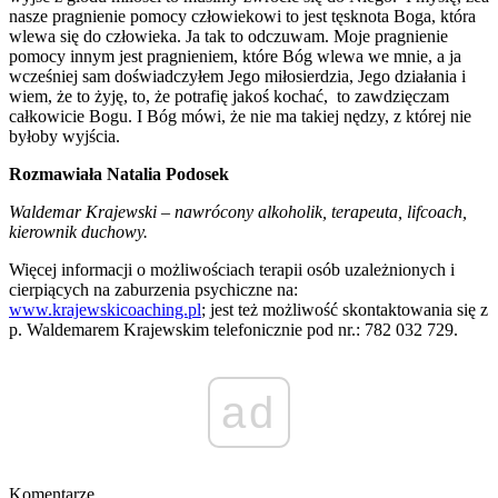
nasze pragnienie pomocy człowiekowi to jest tęsknota Boga, która
wlewa się do człowieka. Ja tak to odczuwam. Moje pragnienie
pomocy innym jest pragnieniem, które Bóg wlewa we mnie, a ja
wcześniej sam doświadczyłem Jego miłosierdzia, Jego działania i
wiem, że to żyję, to, że potrafię jakoś kochać, to zawdzięczam
całkowicie Bogu. I Bóg mówi, że nie ma takiej nędzy, z której nie
byłoby wyjścia.
Rozmawiała Natalia Podosek
Waldemar Krajewski – nawrócony alkoholik, terapeuta, lifcoach,
kierownik duchowy.
Więcej informacji o możliwościach terapii osób uzależnionych i
cierpiących na zaburzenia psychiczne na:
www.krajewskicoaching.pl
; jest też możliwość skontaktowania się z
p. Waldemarem Krajewskim telefonicznie pod nr.: 782 032 729.
ad
Komentarze