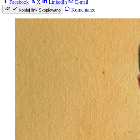
Facebook
X
LinkedIn
E-mail
Komentarze
Kopiuj link
Skopiowano