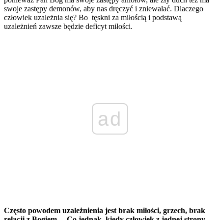
swoje zastępy demonów, aby nas dręczyć i zniewalać. Dlaczego
człowiek uzależnia się? Bo tęskni za miłością i podstawą
uzależnień zawsze będzie deficyt miłości.
ad
Często powodem uzależnienia jest brak miłości, grzech, brak
relacji z Bogiem… Co jednak, kiedy człowiek z jednej strony