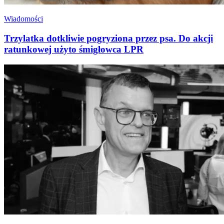
Wiadomości
Trzylatka dotkliwie pogryziona przez psa. Do akcji
ratunkowej użyto śmigłowca LPR