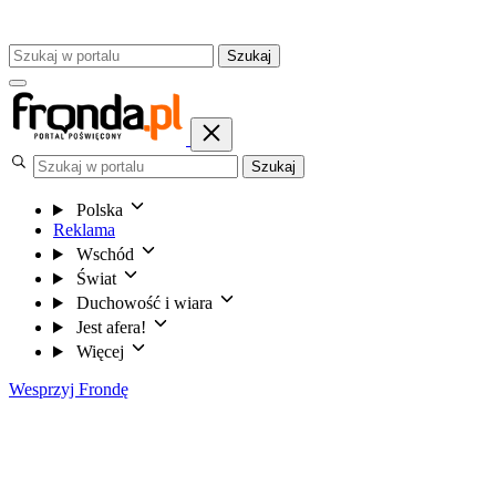
Szukaj
Szukaj
Polska
Reklama
Wschód
Świat
Duchowość i wiara
Jest afera!
Więcej
Wesprzyj Frondę