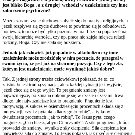
jest blisko Boga , a z drugiej wchodzi w uzależnienie czy inne
zaburzenie psychiczne?
Może czasami życie duchowe spłycić się do praktyk religijnych, a
jeżeli rozpływa się życie duchowe to powinno się je odbudować,
ponieważ to może być tylko pozorna wiara. I trzeba popatrzeć na
swoją hierarchię wartości, czy np. praca nie zajęła miejsca relacji,
rodziny, Boga. Czy nie stała się bożkiem.
Jednak jak człowiek już popadnie w alkoholizm czy inne
uzależnienie może zrodzić się w nim poczucie, że przegrał w
swoim życiu, ze jest już na straconej pozycji. Czy z tego zła,
którym jest uzależnienie, może wyniknąć jakieś dobro?
Tak. Z jednej strony trzeba człowiekowi pokazać, że to, co
zaistniało jest trudną sytuacją, ale z każdej sytuacji jest wyjście,
jeżeli chce się z tego wyjść. To pragnienie zmiany jest
najważniejsze, bo zmiana dokonuje się w czasie i czasami trwa
długo, ale najważniejsze jest to pragnienie. Pragnienie jest
motywacją. A sukces w osiemdziesięciu procentach składa się z
motywacji, czyli z pytania „dlaczego to robię”, a tylko w
dwudziestu procentach „jak to robię”. To Jezus pyta, czego
pragniesz: „Co chcesz, abym Ci uczynił?”. A siła pragnienia, która
prowadzi do zmiany, wynika z siły cierpienia. Siła cierpienia jest
największą siłą do zmiany. To Jezus pokazał, jak użyć siły cierpienia