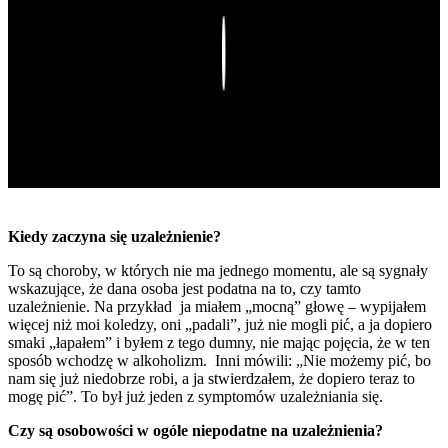
Play
Kiedy zaczyna się uzależnienie?
To są choroby, w których nie ma jednego momentu, ale są sygnały
wskazujące, że dana osoba jest podatna na to, czy tamto
uzależnienie. Na przykład ja miałem „mocną” głowę – wypijałem
więcej niż moi koledzy, oni „padali”, już nie mogli pić, a ja dopiero
smaki „łapałem” i byłem z tego dumny, nie mając pojęcia, że w ten
sposób wchodzę w alkoholizm. Inni mówili: „Nie możemy pić, bo
nam się już niedobrze robi, a ja stwierdzałem, że dopiero teraz to
mogę pić”. To był już jeden z symptomów uzależniania się.
Czy są osobowości w ogóle niepodatne na uzależnienia?