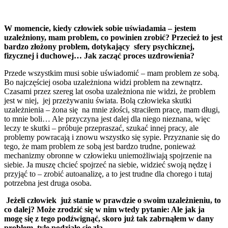
W momencie, kiedy człowiek sobie uświadamia – jestem
uzależniony, mam problem, co powinien zrobić? Przecież to jest
bardzo złożony problem, dotykający sfery psychicznej,
fizycznej i duchowej… Jak zacząć proces uzdrowienia?
Przede wszystkim musi sobie uświadomić – mam problem ze sobą.
Bo najczęściej osoba uzależniona widzi problem na zewnątrz.
Czasami przez szereg lat osoba uzależniona nie widzi, że problem
jest w niej, jej przeżywaniu świata. Bolą człowieka skutki
uzależnienia – żona się na mnie złości, straciłem pracę, mam długi,
to mnie boli… Ale przyczyna jest dalej dla niego nieznana, więc
leczy te skutki – próbuje przepraszać, szukać innej pracy, ale
problemy powracają i znowu wszystko się sypie. Przyznanie się do
tego, że mam problem ze sobą jest bardzo trudne, ponieważ
mechanizmy obronne w człowieku uniemożliwiają spojrzenie na
siebie. Ja muszę chcieć spojrzeć na siebie, widzieć swoją nędzę i
przyjąć to – zrobić autoanalizę, a to jest trudne dla chorego i tutaj
potrzebna jest druga osoba.
Jeżeli człowiek już stanie w prawdzie o swoim uzależnieniu, to
co dalej? Może zrodzić się w nim wtedy pytanie: Ale jak ja
mogę się z tego podźwignąć, skoro już tak zabrnąłem w dany
problem, tyle podziało się zła…