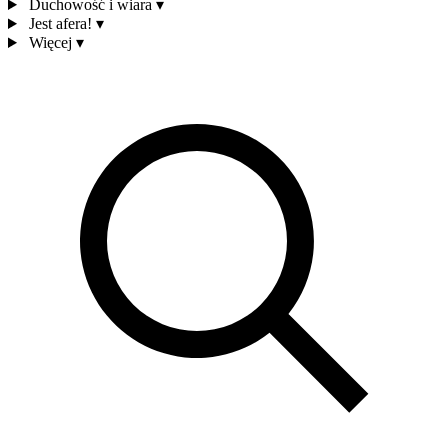
Duchowość i wiara
▾
Jest afera!
▾
Więcej
▾