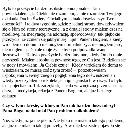
Było to przeżycie bardzo osobiste i emocjonalne. Tam
powiedziałem: „Ja Ciebie nie rozumiem, ja nie rozumiem Twojego
działania Duchu Święty. Chciałbym jednak doświadczyć Twojej
obecności”. I te dwa tygodnie, gdzie z jednej strony dowiadywałem
się o Nim od strony teoretycznej, a z drugiej strony miałem czas na
modlitwę, na medytację, na adorację, spowodowały tak głębokie
przeżycia, że czułem się jakbym się „upił” Panem Bogiem, a kiedy
wróciłem do domu to nie mogłem normalnie żyć, nie mogłem jeść,
nie mogłem spać, całe moje życie było podporządkowane
Jezusowi… To było przeżycie bardzo intymne, kiedy On do mnie
przyszedł. Miałem absolutną pewność tego, że On jest. Budziłem się
w nocy i mówiłem: „Ja Ciebie czuje”. Kiedy wróciłem do domu to
wiedziałem, że muszę coś z tym zrobić – potrzebowałam
uspokojenia wewnętrznego i pogłębienia tego doświadczenia i
wtedy przeczytałem o rekolekcjach ignacjańskich w ciszy. To było
to – pojechałem. Tak zaczęła się ta cała wewnętrzna przemiana – ta
cisza, ta medytacja, relacja z Panem Bogiem, ale już bez tego
aplauzu.
Czy w tym okresie, w którym Pan tak bardzo doświadczył
Pana Boga, nadal miał Pan problem z alkoholem?
Nie, wtedy już ja nie piłem. Nie tylko nie miałam takiego problemu,
ale już nie miałem takiej potrzeby. A w międzyczasie pojawiło się