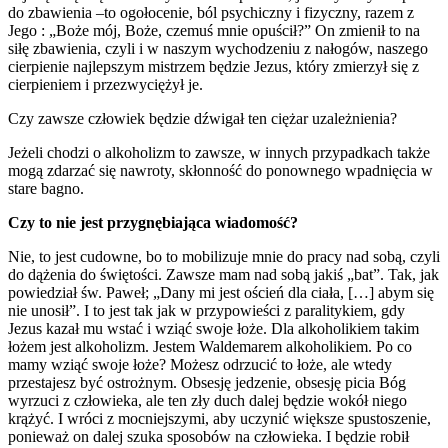
do zbawienia –to ogołocenie, ból psychiczny i fizyczny, razem z
Jego : „Boże mój, Boże, czemuś mnie opuścił?” On zmienił to na
siłę zbawienia, czyli i w naszym wychodzeniu z nałogów, naszego
cierpienie najlepszym mistrzem będzie Jezus, który zmierzył się z
cierpieniem i przezwyciężył je.
Czy zawsze człowiek będzie dźwigał ten ciężar uzależnienia?
Jeżeli chodzi o alkoholizm to zawsze, w innych przypadkach także
mogą zdarzać się nawroty, skłonność do ponownego wpadnięcia w
stare bagno.
Czy to nie jest przygnębiająca wiadomość?
Nie, to jest cudowne, bo to mobilizuje mnie do pracy nad sobą, czyli
do dążenia do świętości. Zawsze mam nad sobą jakiś „bat”. Tak, jak
powiedział św. Paweł; „Dany mi jest oścień dla ciała, […] abym się
nie unosił”. I to jest tak jak w przypowieści z paralitykiem, gdy
Jezus kazał mu wstać i wziąć swoje łoże. Dla alkoholikiem takim
łożem jest alkoholizm. Jestem Waldemarem alkoholikiem. Po co
mamy wziąć swoje łoże? Możesz odrzucić to łoże, ale wtedy
przestajesz być ostrożnym. Obsesję jedzenie, obsesję picia Bóg
wyrzuci z człowieka, ale ten zły duch dalej będzie wokół niego
krążyć. I wróci z mocniejszymi, aby uczynić większe spustoszenie,
ponieważ on dalej szuka sposobów na człowieka. I będzie robił