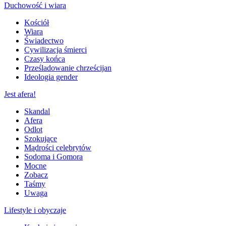
Duchowość i wiara
Kościół
Wiara
Świadectwo
Cywilizacja śmierci
Czasy końca
Prześladowanie chrześcijan
Ideologia gender
Jest afera!
Skandal
Afera
Odlot
Szokujące
Mądrości celebrytów
Sodoma i Gomora
Mocne
Zobacz
Taśmy
Uwaga
Lifestyle i obyczaje