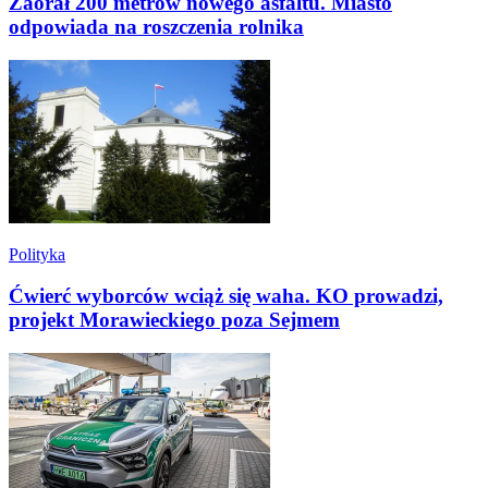
Zaorał 200 metrów nowego asfaltu. Miasto
odpowiada na roszczenia rolnika
Polityka
Ćwierć wyborców wciąż się waha. KO prowadzi,
projekt Morawieckiego poza Sejmem