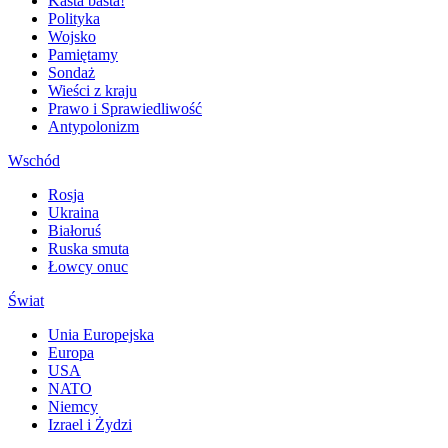
Kasta basta!
Polityka
Wojsko
Pamiętamy
Sondaż
Wieści z kraju
Prawo i Sprawiedliwość
Antypolonizm
Wschód
Rosja
Ukraina
Białoruś
Ruska smuta
Łowcy onuc
Świat
Unia Europejska
Europa
USA
NATO
Niemcy
Izrael i Żydzi