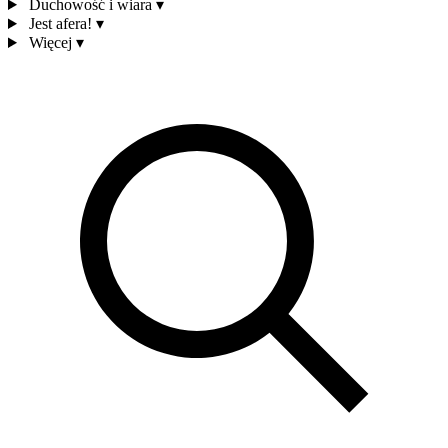
Duchowość i wiara
▾
Jest afera!
▾
Więcej
▾