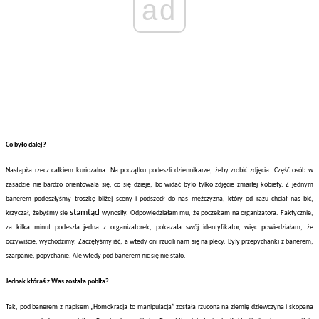
ad
Co było dalej?
Nastąpiła rzecz całkiem kuriozalna. Na początku podeszli dziennikarze, żeby zrobić zdjęcia. Część osób w
zasadzie nie bardzo orientowała się, co się dzieje, bo widać było tylko zdjęcie zmarłej kobiety. Z jednym
banerem podeszłyśmy troszkę bliżej sceny i podszedł do nas mężczyzna, który od razu chciał nas bić,
stamtąd
krzyczał, żebyśmy się
wynosiły. Odpowiedziałam mu, że poczekam na organizatora. Faktycznie,
za kilka minut podeszła jedna z organizatorek, pokazała swój identyfikator, więc powiedziałam, że
oczywiście, wychodzimy. Zaczęłyśmy iść, a wtedy oni rzucili nam się na plecy. Były przepychanki z banerem,
szarpanie, popychanie. Ale wtedy pod banerem nic się nie stało.
Jednak któraś z Was została pobita?
Tak, pod banerem z napisem „Homokracja to manipulacja” została rzucona na ziemię dziewczyna i skopana