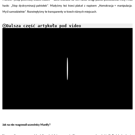
hasło: „Stop dyskryminacji patriotek”. Miałyśmy też trzeci plakat z napisem „Homokracja = manipulacja.
Myśl samodzielnie”. Rozwinęłyśmy te transparenty w trzech różnych miejscach.
Dalsza część artykułu pod video
Play
Jak na nie reagowali uczestnicy Manify?