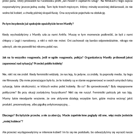
przez pana, który prowadził na Facebooku profil „Jan Paweł II zajebał mi szlugi”. Na filmikach z tego zajścia
rozpoznałyśmy jeszcze jedną osobę. Tam było trzech mężczyzn, którzy minutę wcześniej deklarowali, że nie
wolno bić kobiet, a chwilę później skopali Kasię. Ona oczywiście pojechała na obdukcję.
Po tym incydencie już spokojnie opuściłyście teren Manify?
Kiedy wychodziłyśmy z Manify szła za nami Antifa. Muszę w tym momencie podkreślić, że byli z nami
chłopcy z Legii i narodowcy, a nikt o nich nie mówi. Oni zachowali się bardzo odpowiedzialnie, nikogo nie
uderzyli, ale nie pozwolili też nikomu pobić nas.
Jak na to wszystko reagowała, jeśli w ogóle reagowała, policja? Organizatorzy Manify próbowali jakoś
zapanować nad sytuacją? Przecież pobito kobietę!
Nie, nikt nic nie zrobił. Kiedy feministki widziały, że nas leją, to jedyne, co zrobiły, to poprosiły media, by tego
nie filmowały. Dla mnie przerażające było to, że te kobiety są w stanie wygenerować w swoich umysłach taką
sytuację, takie okoliczności, w których wolno pobić kobietę. Bo co? Bo sprowokowały? Były niepoprawne
politycznie? Bo przy okazji zostałyśmy faszystkami? Nikt się nie ruszył. Feministki patrzyły jak nas biją.
Mamy takie nieodparte wrażenie, że one aktywnie działają wszędzie tam, gdzie można wcisnąć jakiś
produkt, prezerwatywę, albo pigułkę antykoncepcyjną...
Dlaczego? Bo byłyście przeciw, a nie za aborcją. Macie zupełnie inne poglądy niż one, więc może jesteście
„mniej kobiece”?
Ale przecież występowałyśmy w interesie kobiet! Im to się nie podobało, bo odważyłyśmy się wyrazić nasze