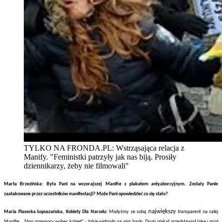
TYLKO NA FRONDA.PL: Wstrząsająca relacja z
Manify. "Feministki patrzyły jak nas biją. Prosiły
dziennikarzy, żeby nie filmowali"
Marta Brzezińska: Była Pani na wczorajszej Manifie z plakatem antyaborcyjnym. Zostały Panie
zaatakowane przez uczestników manifestacji? Może Pani opowiedzieć co się stało?
największy
Maria Piasecka Łopuszańska, Kobiety Dla Narodu:
Miałyśmy ze sobą
transparent na całej
Manifie. „Stop przemocy wobec kobiet” - takie widniało na nim hasło. Drugi plakat przedstawiał Inkę i miał