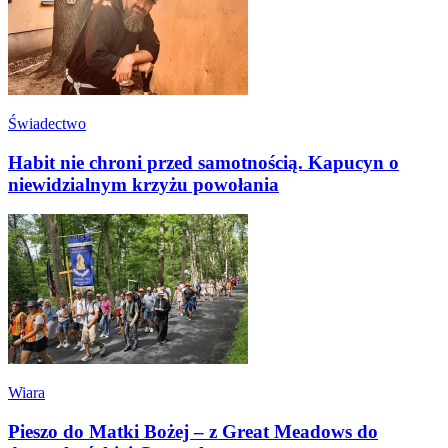
Świadectwo
Habit nie chroni przed samotnością. Kapucyn o
niewidzialnym krzyżu powołania
Wiara
Pieszo do Matki Bożej – z Great Meadows do