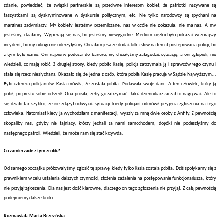
zdanie, powiedzieć, że związki partnerskie są przeciwne interesom kobiet, że patriotki nazywane są
faszystkami, są dyskryminowane w dyskursie politycznym, etc. Nie tylko narodowcy są spychani na
margines zadymiarzy. My kobiety jesteśmy przemilczane, nas w ogóle nie pokazują, nie ma nas. A my
jesteśmy, działamy. Wypierają się nas, bo jesteśmy niewygodne. Mediom ciężko było pokazać wczorajszy
incydent, bo my nikogo nie uderzyłyśmy. Chciałam jeszcze dodać kilka słów na temat postępowania policji, bo
z tym było różnie. Oni najpierw podeszli do baneru, my chciałyśmy załagodzić sytuację, a oni zgłupieli, nie
wiedzieli, co mają robić. Z drugiej strony, kiedy pobito Kasię, policja zatrzymała ją i sprawców tego czynu i
stała się rzecz niesłychana. Okazało się, że jedna z osób, która pobiła Kasię pracuje w Sądzie Najwyższym...
Było czterech policjantów. Kasia mówiła, że została pobita. Podawała swoje dane. A ten człowiek, który ją
pobił, po prostu sobie odszedł. Ona prosiła, żeby go zatrzymać. Jakiś dziennikarz zaczął to nagrywać. Ale to
się działo tak szybko, że nie zdążył uchwycić sytuacji, kiedy policjant odmówił przyjęcia zgłoszenia na tego
człowieka. Natomiast kiedy ja wychodziłam z manifestacji, wyszły za mną dwie osoby z Antify. Z pewnością
skopaliby nas, gdyby nie tajniacy, którzy jechali za nami samochodem, dopóki nie podeszłyśmy do
następnego patroli. Wiedzieli, że może nam się stać krzywda.
Co zamierzacie z tym zrobić?
Od samego początku próbowałyśmy zgłosić tę sprawę, kiedy tylko Kasia została pobita. Dziś spotykamy się z
prawnikiem w celu ustalenia dalszych czynności, złożenia zażalenia na postępowanie funkcjonariusza, który
nie przyjął zgłoszenia. Dla nas jest dość klarowne, dlaczego on tego zgłoszenia nie przyjął. Z całą pewnością
podejmiemy dalsze kroki.
Rozmawiała Marta Brzezińska