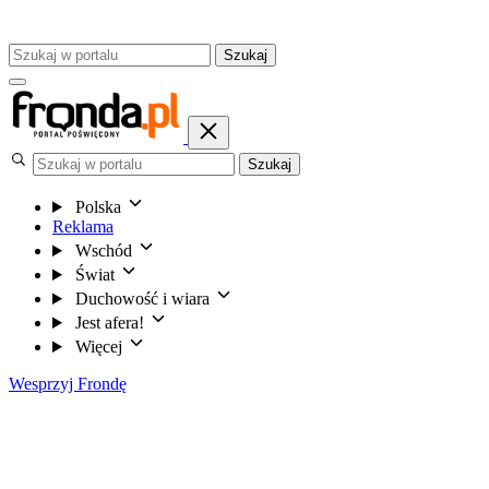
Szukaj
Szukaj
Polska
Reklama
Wschód
Świat
Duchowość i wiara
Jest afera!
Więcej
Wesprzyj Frondę