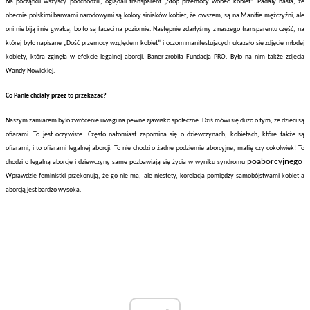
Na początku wszyscy podchodzili, oglądali transparent „Stop przemocy wobec kobiet”. Padały hasła, że
obecnie polskimi barwami narodowymi są kolory siniaków kobiet, że owszem, są na Manifie mężczyźni, ale
oni nie biją i nie gwałcą, bo to są faceci na poziomie. Następnie zdarłyśmy z naszego transparentu część, na
której było napisane „Dość przemocy względem kobiet” i oczom manifestujących ukazało się zdjęcie młodej
kobiety, która zginęła w efekcie legalnej aborcji. Baner zrobiła Fundacja PRO. Było na nim także zdjęcia
Wandy Nowickiej.
Co Panie chciały przez to przekazać?
Naszym zamiarem było zwrócenie uwagi na pewne zjawisko społeczne. Dziś mówi się dużo o tym, że dzieci są
ofiarami. To jest oczywiste. Często natomiast zapomina się o dziewczynach, kobietach, które także są
ofiarami, i to ofiarami legalnej aborcji. To nie chodzi o żadne podziemie aborcyjne, mafię czy cokolwiek! To
poaborcyjnego
chodzi o legalną aborcję i dziewczyny same pozbawiają się życia w wyniku syndromu
Wprawdzie feministki przekonują, że go nie ma, ale niestety, korelacja pomiędzy samobójstwami kobiet a
aborcją jest bardzo wysoka.