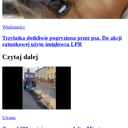
Wiadomości
Trzylatka dotkliwie pogryziona przez psa. Do akcji
ratunkowej użyto śmigłowca LPR
Czytaj dalej
Uwaga