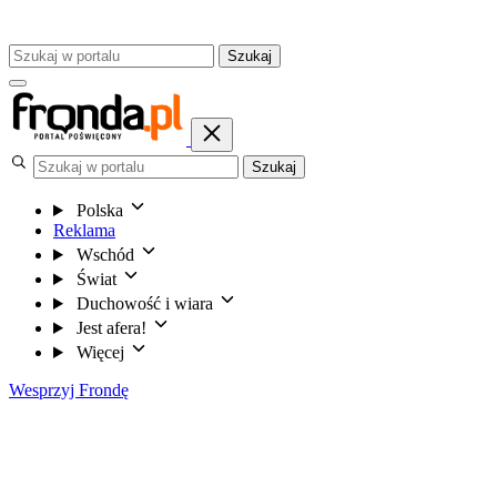
Szukaj
Szukaj
Polska
Reklama
Wschód
Świat
Duchowość i wiara
Jest afera!
Więcej
Wesprzyj Frondę