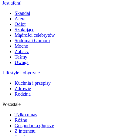
Jest afera!
Skandal
Afera
Odlot
Szokujące
Mądrości celebrytów
Sodoma i Gomora
Mocne
Zobacz
Taśmy
Uwaga
Lifestyle i obyczaje
Kuchnia i przepisy
Zdrowie
Rodzina
Pozostałe
Tylko u nas
Różne
Gospodarka głupcze
Z internetu