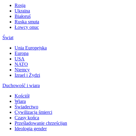
Rosja
Ukraina
Białoruś
Ruska smuta
Łowcy onuc
Świat
Unia Europejska
Europa
USA
NATO
Niemcy
Izrael i Żydzi
Duchowość i wiara
Kościół
Wiara
Świadectwo
Cywilizacja śmierci
Czasy końca
Prześladowanie chrześcijan
Ideologia gender