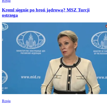
Rosja
Kreml sięgnie po broń jądrową? MSZ Turcji
ostrzega
Rosja