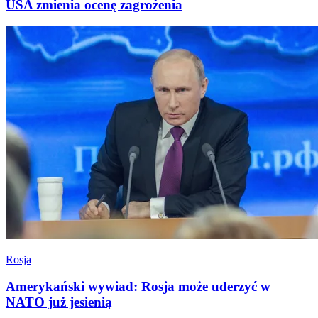
USA zmienia ocenę zagrożenia
Rosja
Amerykański wywiad: Rosja może uderzyć w
NATO już jesienią