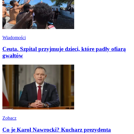
Wiadomości
Ceuta. Szpital przyjmuje dzieci, które padły ofiarą
gwałtów
Zobacz
Co je Karol Nawrocki? Kucharz prezydenta