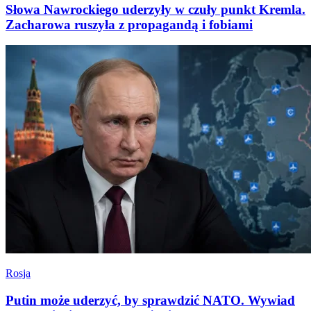
Słowa Nawrockiego uderzyły w czuły punkt Kremla.
Zacharowa ruszyła z propagandą i fobiami
Rosja
Putin może uderzyć, by sprawdzić NATO. Wywiad