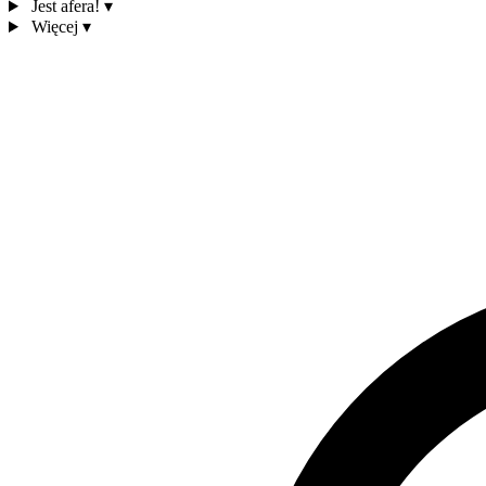
Jest afera!
▾
Więcej
▾