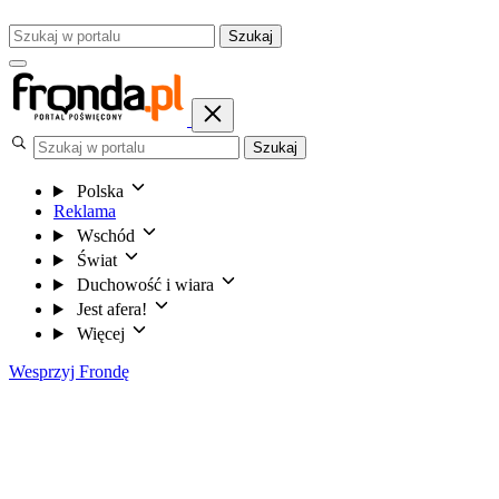
Szukaj
Szukaj
Polska
Reklama
Wschód
Świat
Duchowość i wiara
Jest afera!
Więcej
Wesprzyj Frondę