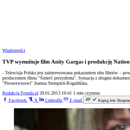
Wiadomości
TVP wyemituje film Anity Gargas i produkcję Nation
- Telewizja Polska jest zainteresowana pokazaniem obu filmów – po
producentem filmu "Śmierć prezydenta". Sytuacja z drugim dokumentem
"Presserwisowi" Joanna Stempień-Rogalińska.
Redakcja Fronda.pl
29.01.2013 10:41
1 min czytania
Facebook
X
LinkedIn
E-mail
Kopiuj link
Skopio