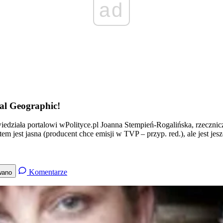
ad
al Geographic!
wiedziała portalowi wPolityce.pl Joanna Stempień-Rogalińska, rzecz
 jest jasna (producent chce emisji w TVP – przyp. red.), ale jest je
Komentarze
wano