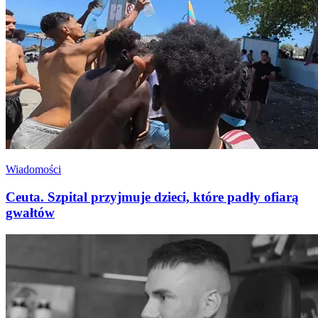
Wiadomości
Ceuta. Szpital przyjmuje dzieci, które padły ofiarą
gwałtów