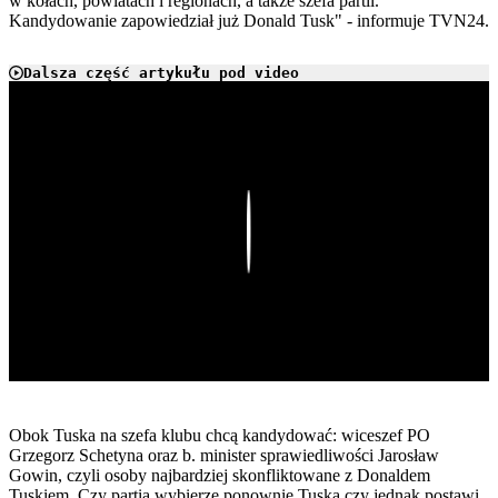
w kołach, powiatach i regionach, a także szefa partii.
Kandydowanie zapowiedział już Donald Tusk" - informuje TVN24.
Dalsza część artykułu pod video
Play
Obok Tuska na szefa klubu chcą kandydować: wiceszef PO
Grzegorz Schetyna oraz b. minister sprawiedliwości Jarosław
Gowin, czyli osoby najbardziej skonfliktowane z Donaldem
Tuskiem. Czy partia wybierze ponownie Tuska czy jednak postawi