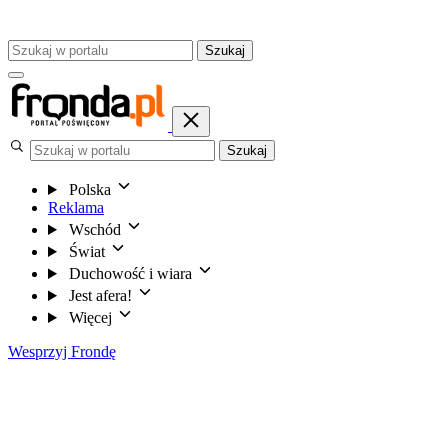
Szukaj
Szukaj
Polska
Reklama
Wschód
Świat
Duchowość i wiara
Jest afera!
Więcej
Wesprzyj Frondę