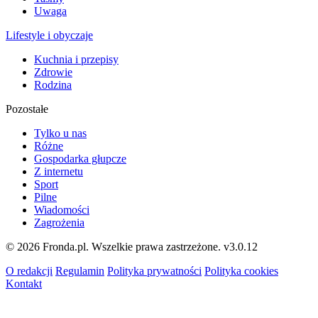
Uwaga
Lifestyle i obyczaje
Kuchnia i przepisy
Zdrowie
Rodzina
Pozostałe
Tylko u nas
Różne
Gospodarka głupcze
Z internetu
Sport
Pilne
Wiadomości
Zagrożenia
© 2026 Fronda.pl. Wszelkie prawa zastrzeżone.
v3.0.12
O redakcji
Regulamin
Polityka prywatności
Polityka cookies
Kontakt