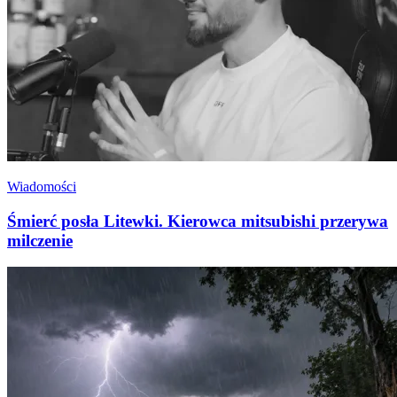
Wiadomości
Śmierć posła Litewki. Kierowca mitsubishi przerywa
milczenie