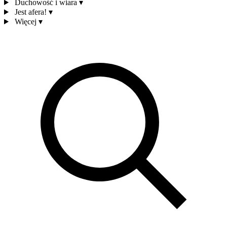
Duchowość i wiara
▾
Jest afera!
▾
Więcej
▾