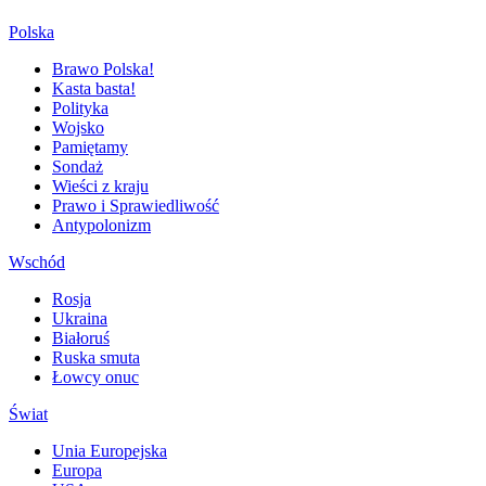
Polska
Brawo Polska!
Kasta basta!
Polityka
Wojsko
Pamiętamy
Sondaż
Wieści z kraju
Prawo i Sprawiedliwość
Antypolonizm
Wschód
Rosja
Ukraina
Białoruś
Ruska smuta
Łowcy onuc
Świat
Unia Europejska
Europa