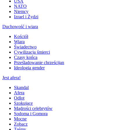
USA
NATO
Niemcy
Izrael i Żydzi
Duchowość i wiara
Kościół
Wiara
Świadectwo
Cywilizacja śmierci
Czasy końca
Prześladowanie chrześcijan
Ideologia gender
Jest afera!
Skandal
Afera
Odlot
Szokujące
Mądrości celebrytów
Sodoma i Gomora
Mocne
Zobacz
Taśmy