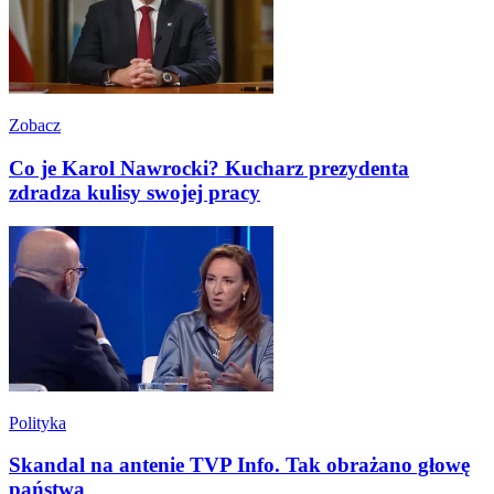
Zobacz
Co je Karol Nawrocki? Kucharz prezydenta
zdradza kulisy swojej pracy
Polityka
Skandal na antenie TVP Info. Tak obrażano głowę
państwa