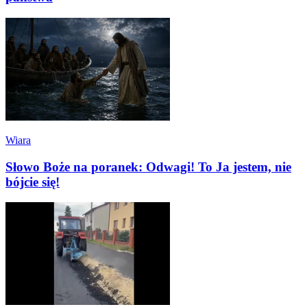
Wiara
Słowo Boże na poranek: Odwagi! To Ja jestem, nie
bójcie się!