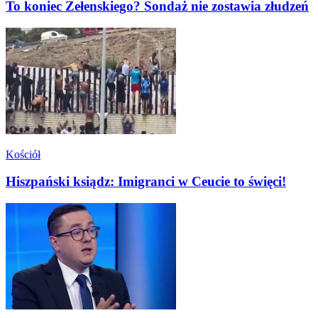
To koniec Zełenskiego? Sondaż nie zostawia złudzeń
Kościół
Hiszpański ksiądz: Imigranci w Ceucie to święci!