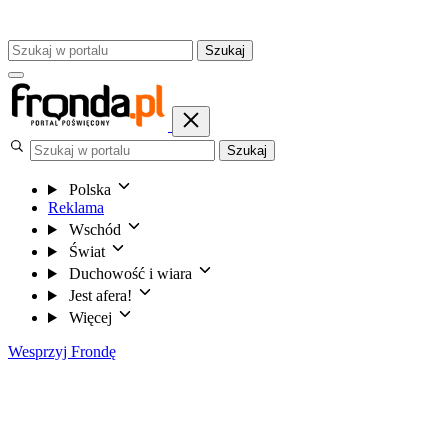
Szukaj
Szukaj
Polska
Reklama
Wschód
Świat
Duchowość i wiara
Jest afera!
Więcej
Wesprzyj Frondę