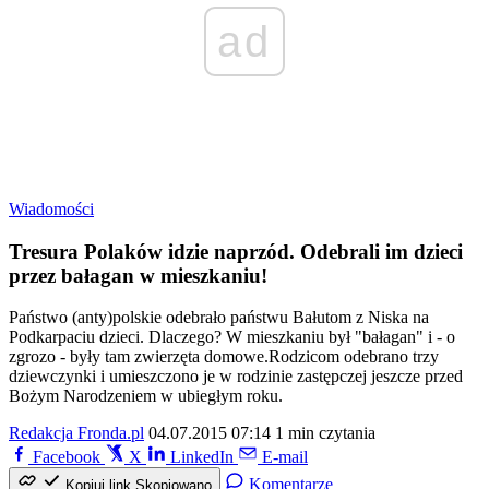
ad
Wiadomości
Tresura Polaków idzie naprzód. Odebrali im dzieci
przez bałagan w mieszkaniu!
Państwo (anty)polskie odebrało państwu Bałutom z Niska na
Podkarpaciu dzieci. Dlaczego? W mieszkaniu był "bałagan" i - o
zgrozo - były tam zwierzęta domowe.Rodzicom odebrano trzy
dziewczynki i umieszczono je w rodzinie zastępczej jeszcze przed
Bożym Narodzeniem w ubiegłym roku.
Redakcja Fronda.pl
04.07.2015 07:14
1 min czytania
Facebook
X
LinkedIn
E-mail
Komentarze
Kopiuj link
Skopiowano