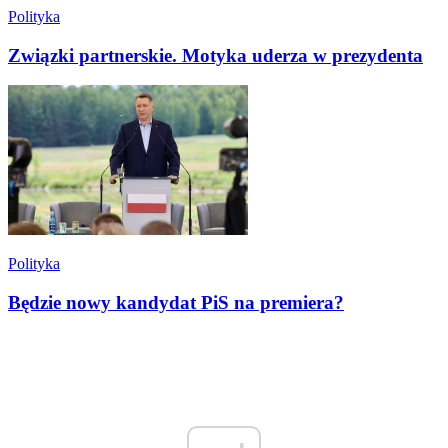
Polityka
Związki partnerskie. Motyka uderza w prezydenta
Polityka
Będzie nowy kandydat PiS na premiera?