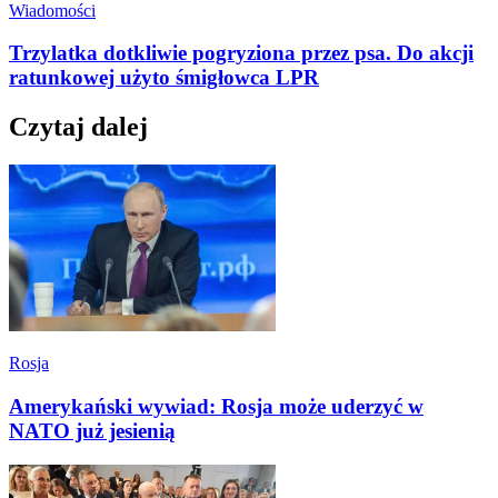
Wiadomości
Trzylatka dotkliwie pogryziona przez psa. Do akcji
ratunkowej użyto śmigłowca LPR
Czytaj dalej
Rosja
Amerykański wywiad: Rosja może uderzyć w
NATO już jesienią