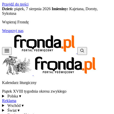
Przejdź do treści
Dzień:
piątek, 7 sierpnia 2026
Imieniny:
Kajetana, Doroty,
Sykstusa
Wspieraj Frondę
Wesprzyj nas
Kalendarz liturgiczny
Piątek XVIII tygodnia okresu zwykłego
Polska
▾
Reklama
Wschód
▾
Świat
▾