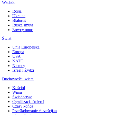
Wschód
Rosja
Ukraina
Białoruś
Ruska smuta
Łowcy onuc
Świat
Unia Europejska
Europa
USA
NATO
Niemcy
Izrael i Żydzi
Duchowość i wiara
Kościół
Wiara
Świadectwo
Cywilizacja śmierci
Czasy końca
Prześladowanie chrześcijan