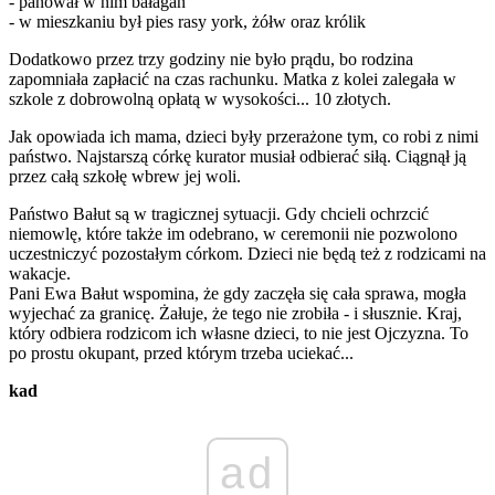
- panował w nim bałagan
- w mieszkaniu był pies rasy york, żółw oraz królik
Dodatkowo przez trzy godziny nie było prądu, bo rodzina
zapomniała zapłacić na czas rachunku. Matka z kolei zalegała w
szkole z dobrowolną opłatą w wysokości... 10 złotych.
Jak opowiada ich mama, dzieci były przerażone tym, co robi z nimi
państwo. Najstarszą córkę kurator musiał odbierać siłą. Ciągnął ją
przez całą szkołę wbrew jej woli.
Państwo Bałut są w tragicznej sytuacji. Gdy chcieli ochrzcić
niemowlę, które także im odebrano, w ceremonii nie pozwolono
uczestniczyć pozostałym córkom. Dzieci nie będą też z rodzicami na
wakacje.
Pani Ewa Bałut wspomina, że gdy zaczęła się cała sprawa, mogła
wyjechać za granicę. Żałuje, że tego nie zrobiła - i słusznie. Kraj,
który odbiera rodzicom ich własne dzieci, to nie jest Ojczyzna. To
po prostu okupant, przed którym trzeba uciekać...
kad
ad