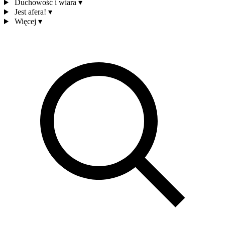
Duchowość i wiara
▾
Jest afera!
▾
Więcej
▾