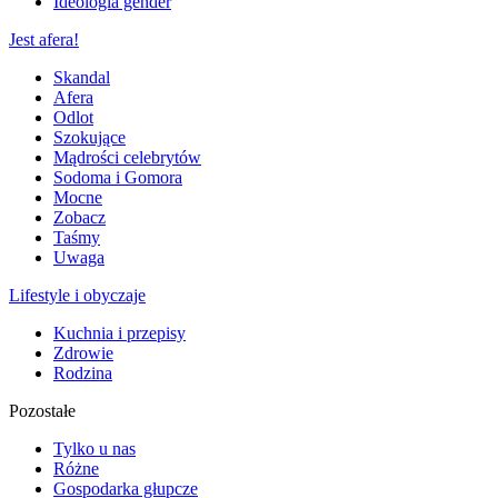
Ideologia gender
Jest afera!
Skandal
Afera
Odlot
Szokujące
Mądrości celebrytów
Sodoma i Gomora
Mocne
Zobacz
Taśmy
Uwaga
Lifestyle i obyczaje
Kuchnia i przepisy
Zdrowie
Rodzina
Pozostałe
Tylko u nas
Różne
Gospodarka głupcze