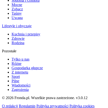
Sodoma i Gomora
Mocne
Zobacz
Taśmy
Uwaga
Lifestyle i obyczaje
Kuchnia i przepisy
Zdrowie
Rodzina
Pozostałe
Tylko u nas
Różne
Gospodarka głupcze
Z internetu
Sport
Pilne
Wiadomości
Zagrożenia
© 2026 Fronda.pl. Wszelkie prawa zastrzeżone.
v3.0.12
O redakcji
Regulamin
Polityka prywatności
Polityka cookies