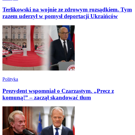
Terlikowski na wojnie ze zdrowym rozsądkiem. Tym
razem uderzył w pomysł deportacji Ukraińców
Polityka
Prezydent wspomniał o Czarzastym. „Precz z
komuną!” – zaczął skandować tłum