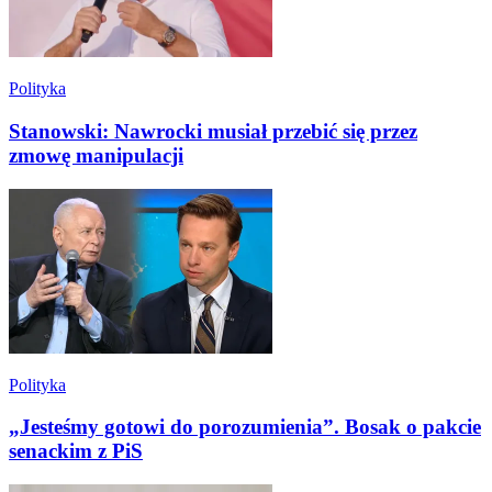
Polityka
Stanowski: Nawrocki musiał przebić się przez
zmowę manipulacji
Polityka
„Jesteśmy gotowi do porozumienia”. Bosak o pakcie
senackim z PiS