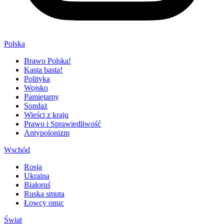
Polska
Brawo Polska!
Kasta basta!
Polityka
Wojsko
Pamiętamy
Sondaż
Wieści z kraju
Prawo i Sprawiedliwość
Antypolonizm
Wschód
Rosja
Ukraina
Białoruś
Ruska smuta
Łowcy onuc
Świat