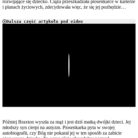
rozwijające się dziecko. Ciąża przeszkadzała piosenkarce w karierze
i planach życiowych, zdecydowała więc, że się jej pozbędzie…
Dalsza część artykułu pod video
Play
Później Braxton wyszła za mąż i jest dziś matką dwójki dzieci. Jej
młodszy syn cierpi na autyzm. Piosenkarka pyta w swojej
autobiografii, czy Bóg nie pokarał jej w ten sposób za zabicie