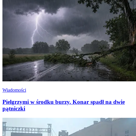
Wiadomości
Pielgrzymi w środku burzy. Konar spadł na dwie
pątniczki