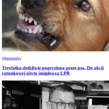
Wiadomości
Trzylatka dotkliwie pogryziona przez psa. Do akcji
ratunkowej użyto śmigłowca LPR