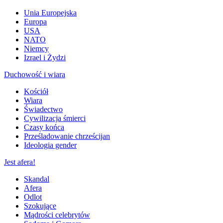
Unia Europejska
Europa
USA
NATO
Niemcy
Izrael i Żydzi
Duchowość i wiara
Kościół
Wiara
Świadectwo
Cywilizacja śmierci
Czasy końca
Prześladowanie chrześcijan
Ideologia gender
Jest afera!
Skandal
Afera
Odlot
Szokujące
Mądrości celebrytów