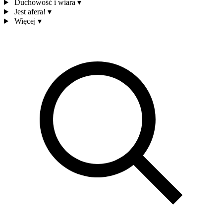
Duchowość i wiara
▾
Jest afera!
▾
Więcej
▾