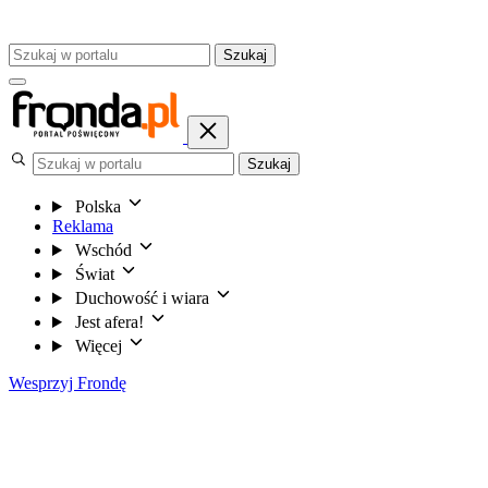
Szukaj
Szukaj
Polska
Reklama
Wschód
Świat
Duchowość i wiara
Jest afera!
Więcej
Wesprzyj Frondę