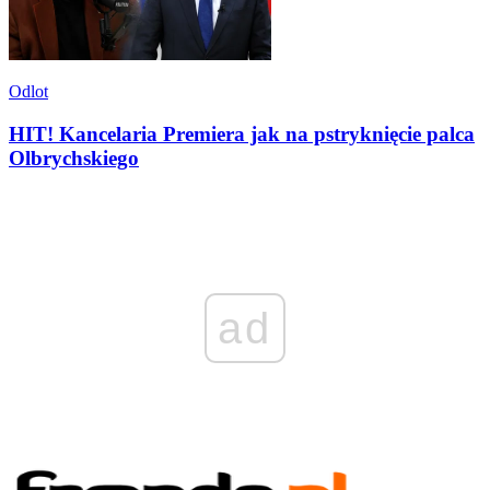
Odlot
HIT! Kancelaria Premiera jak na pstryknięcie palca
Olbrychskiego
ad