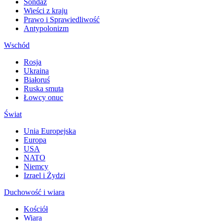
Sondaż
Wieści z kraju
Prawo i Sprawiedliwość
Antypolonizm
Wschód
Rosja
Ukraina
Białoruś
Ruska smuta
Łowcy onuc
Świat
Unia Europejska
Europa
USA
NATO
Niemcy
Izrael i Żydzi
Duchowość i wiara
Kościół
Wiara