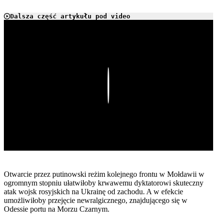
Dalsza część artykułu pod video
Play
Otwarcie przez putinowski reżim kolejnego frontu w Mołdawii w
ogromnym stopniu ułatwiłoby krwawemu dyktatorowi skuteczny
atak wojsk rosyjskich na Ukrainę od zachodu. A w efekcie
umożliwiłoby przejęcie newralgicznego, znajdującego się w
Odessie portu na Morzu Czarnym.