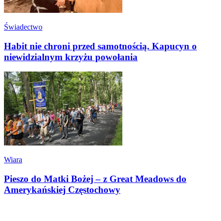
Świadectwo
Habit nie chroni przed samotnością. Kapucyn o
niewidzialnym krzyżu powołania
Wiara
Pieszo do Matki Bożej – z Great Meadows do
Amerykańskiej Częstochowy