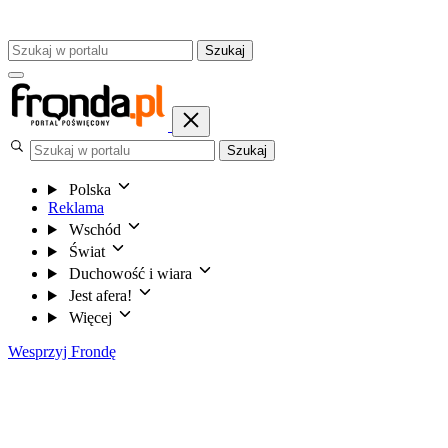
Szukaj
Szukaj
Polska
Reklama
Wschód
Świat
Duchowość i wiara
Jest afera!
Więcej
Wesprzyj Frondę