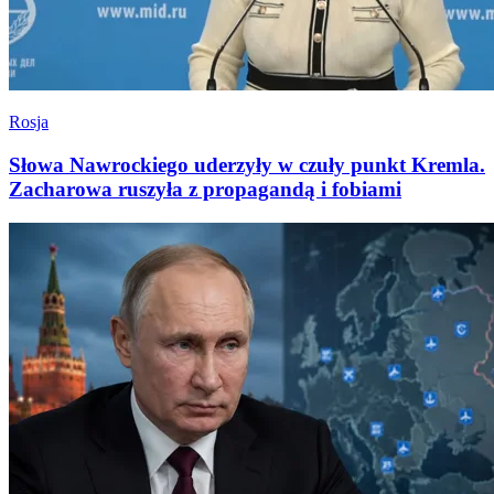
Rosja
Słowa Nawrockiego uderzyły w czuły punkt Kremla.
Zacharowa ruszyła z propagandą i fobiami