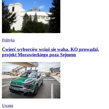
Polityka
Ćwierć wyborców wciąż się waha. KO prowadzi,
projekt Morawieckiego poza Sejmem
Uwaga