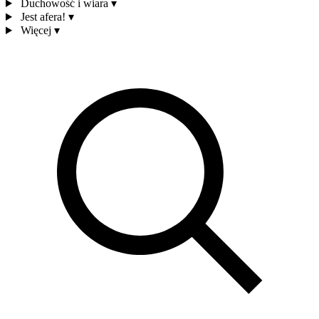
Duchowość i wiara
▾
Jest afera!
▾
Więcej
▾