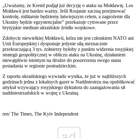
„Uważamy, że Kreml podjął już decyzję o ataku na Mołdawię. Los
Mołdawii jest bardzo ważny. Jeśli Rosjanie zaczną przejmować
kontrolę, militarnie będziemy łatwiejszym celem, a zagrożenie dla
Ukrainy będzie egzystencjalne” przekazuje cytowane przez
brytyjskie medium ukraińskie źródło wojskowe.
Zdobycie niewielkiej Mołdawii, która nie jest członkiem NATO ani
Unii Europejskiej i dysponuje jedynie siłą nieznacznie
przekraczającą 3 tys. żołnierzy byłoby z punktu widzenia rosyjskiej
strategii geopolitycznej w obliczu ataku na Ukrainę, działaniem
niewątpliwie istotnym na drodze do poszerzenia swego stanu
posiadania w regionie postradzieckim.
Z raportu ukraińskiego wywiadu wynika, że już w najbliższych
godzinach jedna z lokalnych gazet w Naddniestrzu ma opublikować
artykuł wzywający rosyjskiego dyktatora do zaangażowania sił
naddniestrzańskich w wojnę z Ukrainą.
ren/ The Times, The Kyiv Independent
ad