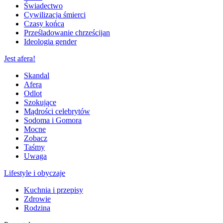
Świadectwo
Cywilizacja śmierci
Czasy końca
Prześladowanie chrześcijan
Ideologia gender
Jest afera!
Skandal
Afera
Odlot
Szokujące
Mądrości celebrytów
Sodoma i Gomora
Mocne
Zobacz
Taśmy
Uwaga
Lifestyle i obyczaje
Kuchnia i przepisy
Zdrowie
Rodzina