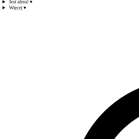
Jest afera!
▾
Więcej
▾