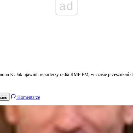
ad
 Brunona K. Jak ujawnili reporterzy radia RMF FM, w czasie przeszuka
Komentarze
wano