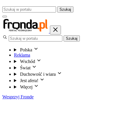
Szukaj
Szukaj
Polska
Reklama
Wschód
Świat
Duchowość i wiara
Jest afera!
Więcej
Wesprzyj Frondę