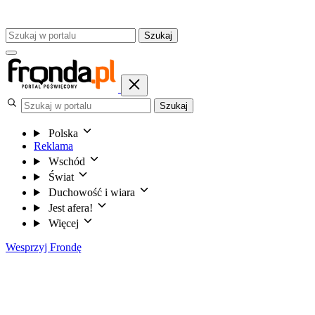
Szukaj
Szukaj
Polska
Reklama
Wschód
Świat
Duchowość i wiara
Jest afera!
Więcej
Wesprzyj Frondę