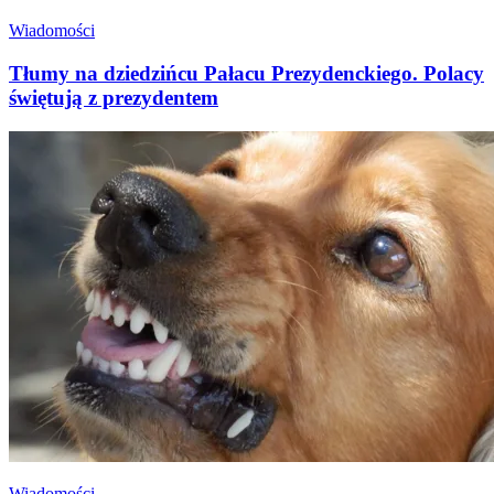
Wiadomości
Tłumy na dziedzińcu Pałacu Prezydenckiego. Polacy
świętują z prezydentem
Wiadomości