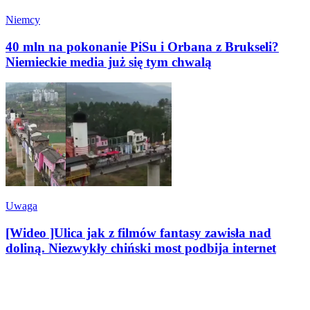
Niemcy
40 mln na pokonanie PiSu i Orbana z Brukseli?
Niemieckie media już się tym chwalą
Uwaga
[Wideo ]Ulica jak z filmów fantasy zawisła nad
doliną. Niezwykły chiński most podbija internet