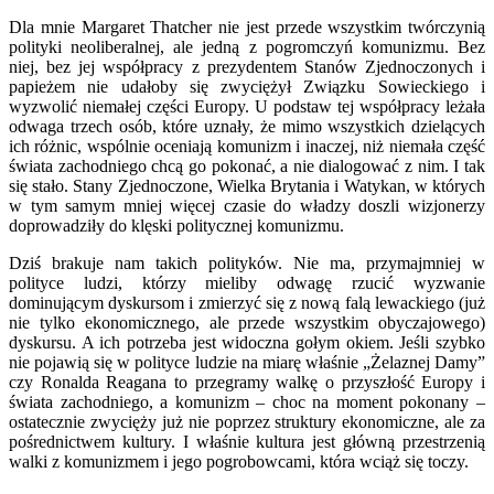
Dla mnie Margaret Thatcher nie jest przede wszystkim twórczynią
polityki neoliberalnej, ale jedną z pogromczyń komunizmu. Bez
niej, bez jej współpracy z prezydentem Stanów Zjednoczonych i
papieżem nie udałoby się zwyciężył Związku Sowieckiego i
wyzwolić niemałej części Europy. U podstaw tej współpracy leżała
odwaga trzech osób, które uznały, że mimo wszystkich dzielących
ich różnic, wspólnie oceniają komunizm i inaczej, niż niemała część
świata zachodniego chcą go pokonać, a nie dialogować z nim. I tak
się stało. Stany Zjednoczone, Wielka Brytania i Watykan, w których
w tym samym mniej więcej czasie do władzy doszli wizjonerzy
doprowadziły do klęski politycznej komunizmu.
Dziś brakuje nam takich polityków. Nie ma, przymajmniej w
polityce ludzi, którzy mieliby odwagę rzucić wyzwanie
dominującym dyskursom i zmierzyć się z nową falą lewackiego (już
nie tylko ekonomicznego, ale przede wszystkim obyczajowego)
dyskursu. A ich potrzeba jest widoczna gołym okiem. Jeśli szybko
nie pojawią się w polityce ludzie na miarę właśnie „Żelaznej Damy”
czy Ronalda Reagana to przegramy walkę o przyszłość Europy i
świata zachodniego, a komunizm – choc na moment pokonany –
ostatecznie zwycięży już nie poprzez struktury ekonomiczne, ale za
pośrednictwem kultury. I właśnie kultura jest główną przestrzenią
walki z komunizmem i jego pogrobowcami, która wciąż się toczy.