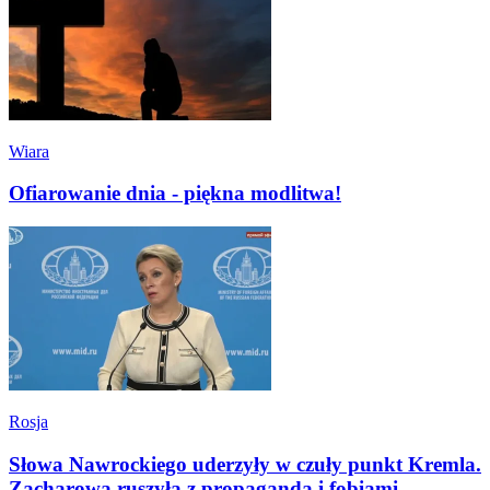
Wiara
Ofiarowanie dnia - piękna modlitwa!
Rosja
Słowa Nawrockiego uderzyły w czuły punkt Kremla.
Zacharowa ruszyła z propagandą i fobiami