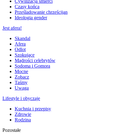
Cywilizacja śmierci
Czasy końca
Prześladowanie chrześcijan
Ideologia gender
Jest afera!
Skandal
Afera
Odlot
Szokujące
Mądrości celebrytów
Sodoma i Gomora
Mocne
Zobacz
Taśmy
Uwaga
Lifestyle i obyczaje
Kuchnia i przepisy
Zdrowie
Rodzina
Pozostałe