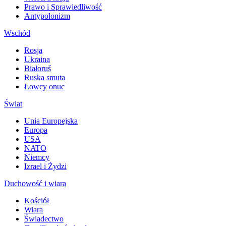
Prawo i Sprawiedliwość
Antypolonizm
Wschód
Rosja
Ukraina
Białoruś
Ruska smuta
Łowcy onuc
Świat
Unia Europejska
Europa
USA
NATO
Niemcy
Izrael i Żydzi
Duchowość i wiara
Kościół
Wiara
Świadectwo