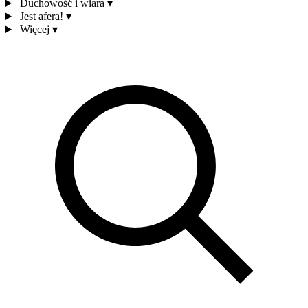
Duchowość i wiara
▾
Jest afera!
▾
Więcej
▾