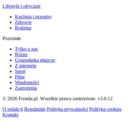
Lifestyle i obyczaje
Kuchnia i przepisy
Zdrowie
Rodzina
Pozostałe
Tylko u nas
Różne
Gospodarka głupcze
Z internetu
Sport
Pilne
Wiadomości
Zagrożenia
© 2026 Fronda.pl. Wszelkie prawa zastrzeżone.
v3.0.12
O redakcji
Regulamin
Polityka prywatności
Polityka cookies
Kontakt