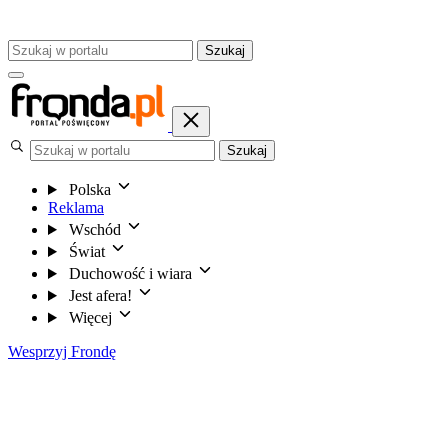
Szukaj
Szukaj
Polska
Reklama
Wschód
Świat
Duchowość i wiara
Jest afera!
Więcej
Wesprzyj Frondę