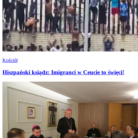
Kościół
Hiszpański ksiądz: Imigranci w Ceucie to święci!