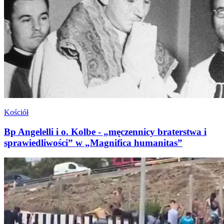
Kościół
Bp Angelelli i o. Kolbe - „męczennicy braterstwa i
sprawiedliwości” w „Magnifica humanitas”