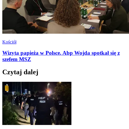
Kościół
Wizyta papieża w Polsce. Abp Wojda spotkał się z
szefem MSZ
Czytaj dalej