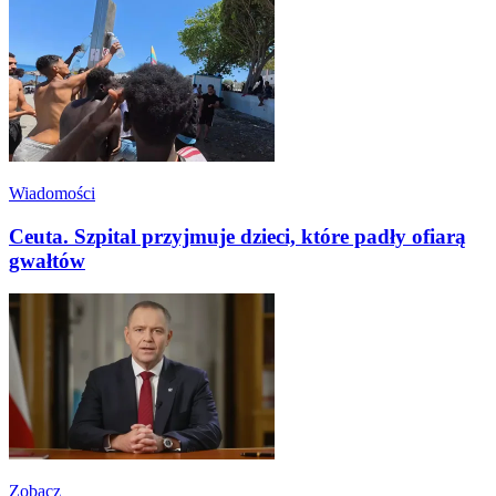
Wiadomości
Ceuta. Szpital przyjmuje dzieci, które padły ofiarą
gwałtów
Zobacz