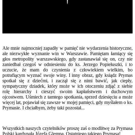
Ale mnie najmocniej zapadły w pamięć nie wydarzenia historyczne,
ale niezwykłe wyznanie win w Warszawie. Pamiętam łamiący się
głos metropolity warszawskiego, gdy zastanawiał się on, czy nie
zaniedbał czegoś w odniesieniu do ks. Jerzego Popiełuszki, i to
uczucie, że mam do czynienia z człowiekiem wielkim, bo
potrafiącym wyznać swoje winy. I inny obraz, gdy ksiądz Prymas
spotkał się z dziećmi, i zaczął się z nimi bawić, jak ciepły,
sympatyczny dziadek, który może w ich otoczeniu zdjąć z siebie
rolę hierarchy i cieszyć swoim kapłaństwem i duchowym
ojcostwem. Uśmiech z tamtego spotkania, sprzed dziesięciu a może
więcej lat, pojawiał się zawsze w mojej pamięci, gdy myślałem o ks.
Prymasie. I chciałbym, żeby taki pozostał...
Wszystkich naszych czytelników proszę zaś o modlitwę za Prymasa
Polski kardynała Józefa Glempa. Ostatniego takiego Prymasa!