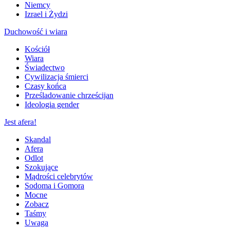
Niemcy
Izrael i Żydzi
Duchowość i wiara
Kościół
Wiara
Świadectwo
Cywilizacja śmierci
Czasy końca
Prześladowanie chrześcijan
Ideologia gender
Jest afera!
Skandal
Afera
Odlot
Szokujące
Mądrości celebrytów
Sodoma i Gomora
Mocne
Zobacz
Taśmy
Uwaga