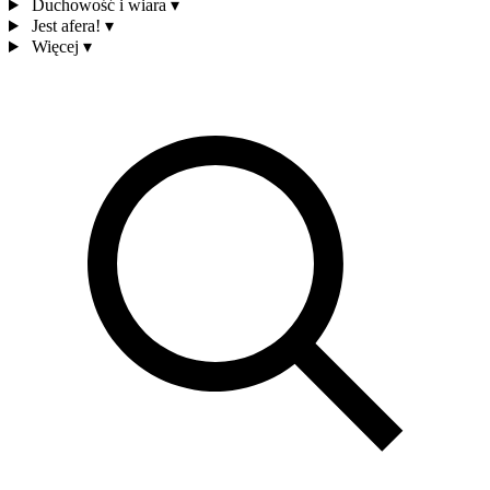
Duchowość i wiara
▾
Jest afera!
▾
Więcej
▾