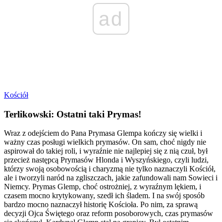
ad
Kościół
Terlikowski: Ostatni taki Prymas!
Wraz z odejściem do Pana Prymasa Glempa kończy się wielki i
ważny czas posługi wielkich prymasów. On sam, choć nigdy nie
aspirował do takiej roli, i wyraźnie nie najlepiej się z nią czuł, był
przecież następcą Prymasów Hlonda i Wyszyńskiego, czyli ludzi,
którzy swoją osobowością i charyzmą nie tylko naznaczyli Kościół,
ale i tworzyli naród na zgliszczach, jakie zafundowali nam Sowieci i
Niemcy. Prymas Glemp, choć ostrożniej, z wyraźnym lękiem, i
czasem mocno krytykowany, szedł ich śladem. I na swój sposób
bardzo mocno naznaczył historię Kościoła. Po nim, za sprawą
decyzji Ojca Świętego oraz reform posoborowych, czas prymasów