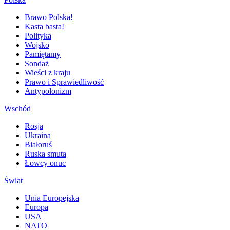
Brawo Polska!
Kasta basta!
Polityka
Wojsko
Pamiętamy
Sondaż
Wieści z kraju
Prawo i Sprawiedliwość
Antypolonizm
Wschód
Rosja
Ukraina
Białoruś
Ruska smuta
Łowcy onuc
Świat
Unia Europejska
Europa
USA
NATO