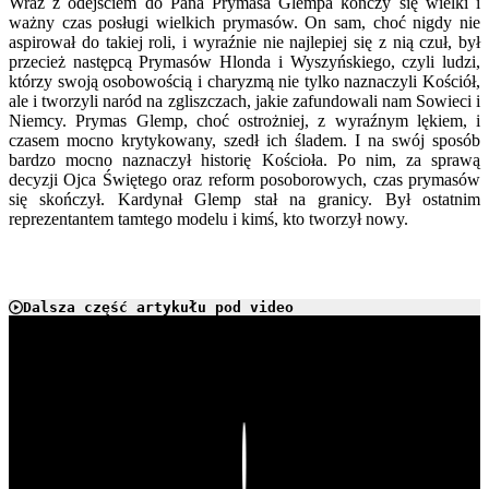
Wraz z odejściem do Pana Prymasa Glempa kończy się wielki i
ważny czas posługi wielkich prymasów. On sam, choć nigdy nie
aspirował do takiej roli, i wyraźnie nie najlepiej się z nią czuł, był
przecież następcą Prymasów Hlonda i Wyszyńskiego, czyli ludzi,
którzy swoją osobowością i charyzmą nie tylko naznaczyli Kościół,
ale i tworzyli naród na zgliszczach, jakie zafundowali nam Sowieci i
Niemcy. Prymas Glemp, choć ostrożniej, z wyraźnym lękiem, i
czasem mocno krytykowany, szedł ich śladem. I na swój sposób
bardzo mocno naznaczył historię Kościoła. Po nim, za sprawą
decyzji Ojca Świętego oraz reform posoborowych, czas prymasów
się skończył. Kardynał Glemp stał na granicy. Był ostatnim
reprezentantem tamtego modelu i kimś, kto tworzył nowy.
Dalsza część artykułu pod video
Play