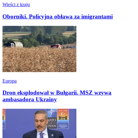
Wieści z kraju
Oborniki. Policyjna obława za imigrantami
Europa
Dron eksplodował w Bułgarii. MSZ wzywa
ambasadora Ukrainy