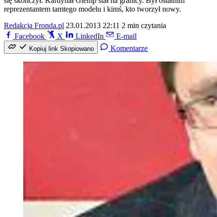
się skończył. Kardynał Glemp stał na granicy. Był ostatnim
reprezentantem tamtego modelu i kimś, kto tworzył nowy.
Redakcja Fronda.pl
23.01.2013 22:11
2 min czytania
Facebook
X
LinkedIn
E-mail
Komentarze
Kopiuj link
Skopiowano