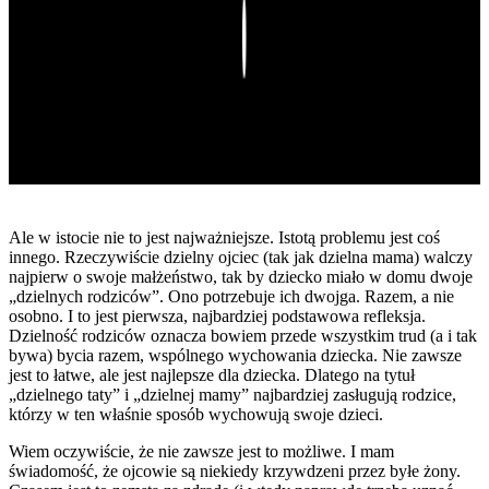
Play
Ale w istocie nie to jest najważniejsze. Istotą problemu jest coś
innego. Rzeczywiście dzielny ojciec (tak jak dzielna mama) walczy
najpierw o swoje małżeństwo, tak by dziecko miało w domu dwoje
„dzielnych rodziców”. Ono potrzebuje ich dwojga. Razem, a nie
osobno. I to jest pierwsza, najbardziej podstawowa refleksja.
Dzielność rodziców oznacza bowiem przede wszystkim trud (a i tak
bywa) bycia razem, wspólnego wychowania dziecka. Nie zawsze
jest to łatwe, ale jest najlepsze dla dziecka. Dlatego na tytuł
„dzielnego taty” i „dzielnej mamy” najbardziej zasługują rodzice,
którzy w ten właśnie sposób wychowują swoje dzieci.
Wiem oczywiście, że nie zawsze jest to możliwe. I mam
świadomość, że ojcowie są niekiedy krzywdzeni przez byłe żony.