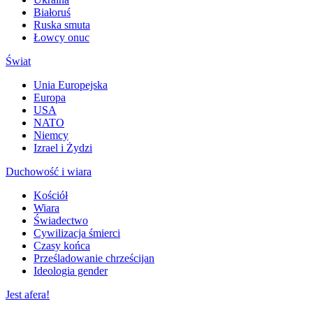
Białoruś
Ruska smuta
Łowcy onuc
Świat
Unia Europejska
Europa
USA
NATO
Niemcy
Izrael i Żydzi
Duchowość i wiara
Kościół
Wiara
Świadectwo
Cywilizacja śmierci
Czasy końca
Prześladowanie chrześcijan
Ideologia gender
Jest afera!