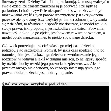
Stowarzyszenia Dzielny Tata. I tam przekonują, że muszą walczyć o
swoje dzieci, że czasem zmuszeni są je porywać, i że sądy są
paskudne. I choć oczywiście nie sposób nie stwierdzić, że – być
może – jakaś część z tych panów rzeczywiście jest skrzywdzona
przez swoje byłe żony (czy częściej partnerki) odmową widywania
się z dziećmi, to również nie sposób nie dostrzec, że model walki o
swoje prawa, jaki proponują, jest szkodliwy dla dzieci. Porwanie,
nawet jeśli dokonuje go ojciec, jest bowiem zawsze porwaniem, a
model opieki naprzemiennej, to piekło zgotowane dziecku.
Człowiek potrzebuje przecież własnego miejsca, a dziecko
potrzebuje go szczególnie. Pomysł, by jakiś czas spędzało, i to po
traumie, jakim jest dla każdego dziecka rozwód/rozstanie jego
rodziców, w jednym a jakiś w drugim miejscu, to najlepszy sposób,
by rozbić choćby resztki jego poczucia bezpieczeństwa. Ale to
przecież nikogo nie obchodzi, bo każdego interesują tylko jego
prawa, a dobro dziecka jest na drugim planie.
Dalsza część artykułu pod video