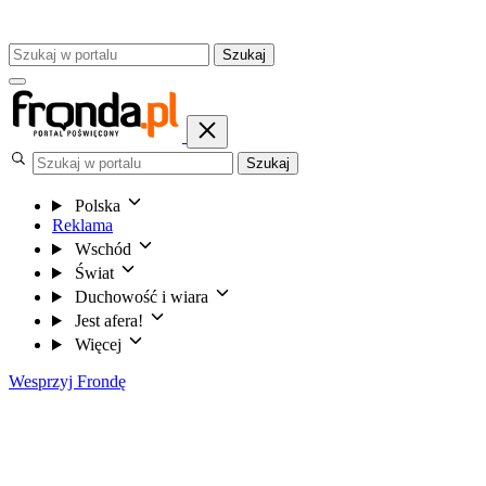
Szukaj
Szukaj
Polska
Reklama
Wschód
Świat
Duchowość i wiara
Jest afera!
Więcej
Wesprzyj Frondę