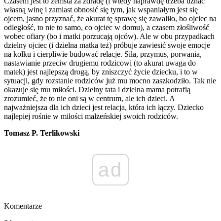
Czasem jest to zemsta za zdradę (i wtedy naprawdę trzeba uznać
własną winę i zamiast obnosić się tym, jak wspaniałym jest się
ojcem, jasno przyznać, że akurat tę sprawę się zawaliło, bo ojciec na
odległość, to nie to samo, co ojciec w domu), a czasem złośliwość
wobec ofiary (bo i matki porzucają ojców). Ale w obu przypadkach
dzielny ojciec (i dzielna matka też) próbuje zawiesić swoje emocje
na kołku i cierpliwie budować relacje. Siła, przymus, porwania,
nastawianie przeciw drugiemu rodzicowi (to akurat uwaga do
matek) jest najlepszą drogą, by zniszczyć życie dziecku, i to w
sytuacji, gdy rozstanie rodziców już mu mocno zaszkodziło. Tak nie
okazuje się mu miłości. Dzielny tata i dzielna mama potrafią
zrozumieć, że to nie oni są w centrum, ale ich dzieci. A
najważniejsza dla ich dzieci jest relacja, która ich łączy. Dziecko
najlepiej rośnie w miłości małżeńskiej swoich rodziców.
Tomasz P. Terlikowski
ad
Komentarze