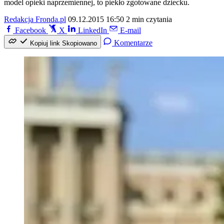
model opieki naprzemiennej, to piekło zgotowane dziecku.
Redakcja Fronda.pl
09.12.2015 16:50
2 min czytania
Facebook
X
LinkedIn
E-mail
Komentarze
Kopiuj link
Skopiowano