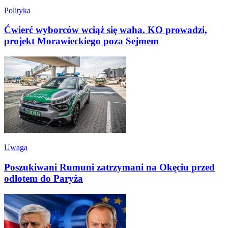
Polityka
Ćwierć wyborców wciąż się waha. KO prowadzi,
projekt Morawieckiego poza Sejmem
Uwaga
Poszukiwani Rumuni zatrzymani na Okęciu przed
odlotem do Paryża