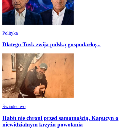
Polityka
Dlatego Tusk zwija polską gospodarkę...
Świadectwo
Habit nie chroni przed samotnością. Kapucyn o
niewidzialnym krzyżu powołania