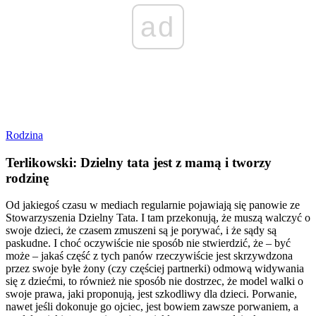
ad
Rodzina
Terlikowski: Dzielny tata jest z mamą i tworzy
rodzinę
Od jakiegoś czasu w mediach regularnie pojawiają się panowie ze
Stowarzyszenia Dzielny Tata. I tam przekonują, że muszą walczyć o
swoje dzieci, że czasem zmuszeni są je porywać, i że sądy są
paskudne. I choć oczywiście nie sposób nie stwierdzić, że – być
może – jakaś część z tych panów rzeczywiście jest skrzywdzona
przez swoje byłe żony (czy częściej partnerki) odmową widywania
się z dziećmi, to również nie sposób nie dostrzec, że model walki o
swoje prawa, jaki proponują, jest szkodliwy dla dzieci. Porwanie,
nawet jeśli dokonuje go ojciec, jest bowiem zawsze porwaniem, a