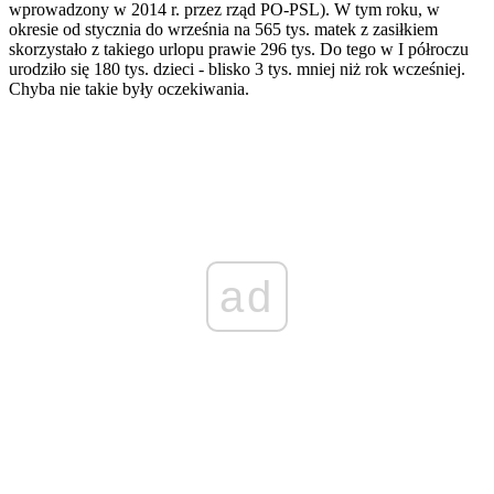
wprowadzony w 2014 r. przez rząd PO-PSL). W tym roku, w
okresie od stycznia do września na 565 tys. matek z zasiłkiem
skorzystało z takiego urlopu prawie 296 tys. Do tego w I półroczu
urodziło się 180 tys. dzieci - blisko 3 tys. mniej niż rok wcześniej.
Chyba nie takie były oczekiwania.
ad