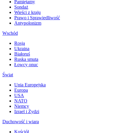
Pamiętamy
Sondaż
Wieści z kraju
Prawo i Sprawiedliwość
Antypolonizm
Wschód
Rosja
Ukraina
Białoruś
Ruska smuta
Łowcy onuc
Świat
Unia Europejska
Europa
USA
NATO
Niemcy
Izrael i Żydzi
Duchowość i wiara
Kościół