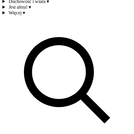
Duchowość i wiara
▾
Jest afera!
▾
Więcej
▾