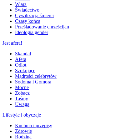
Wiara
Świadectwo
Cywilizacja śmierci
Czasy końca
Prześladowanie chrześcijan
Ideologia gender
Jest afera!
Skandal
Afera
Odlot
Szokujące
Mądrości celebrytów
Sodoma i Gomora
Mocne
Zobacz
Taśmy
Uwaga
Lifestyle i obyczaje
Kuchnia i przepisy
Zdrowie
Rodzina