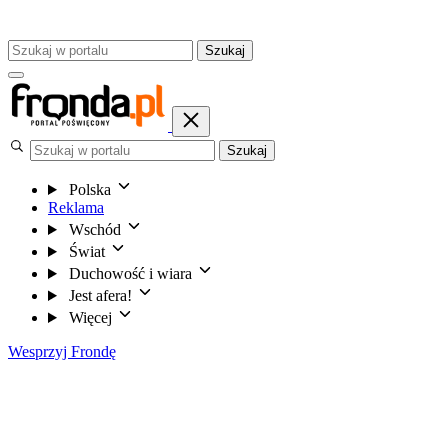
Szukaj
Szukaj
Polska
Reklama
Wschód
Świat
Duchowość i wiara
Jest afera!
Więcej
Wesprzyj Frondę