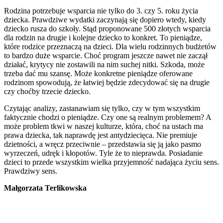
Rodzina potrzebuje wsparcia nie tylko do 3. czy 5. roku życia
dziecka. Prawdziwe wydatki zaczynają się dopiero wtedy, kiedy
dziecko rusza do szkoły. Stąd proponowane 500 złotych wsparcia
dla rodzin na drugie i kolejne dziecko to konkret. To pieniądze,
które rodzice przeznaczą na dzieci. Dla wielu rodzinnych budżetów
to bardzo duże wsparcie. Choć program jeszcze nawet nie zaczął
działać, krytycy nie zostawili na nim suchej nitki. Szkoda, może
trzeba dać mu szansę. Może konkretne pieniądze oferowane
rodzinom spowodują, że łatwiej będzie zdecydować się na drugie
czy choćby trzecie dziecko.
Czytając analizy, zastanawiam się tylko, czy w tym wszystkim
faktycznie chodzi o pieniądze. Czy one są realnym problemem? A
może problem tkwi w naszej kulturze, która, choć na ustach ma
prawa dziecka, tak naprawdę jest antydziecięca. Nie premiuje
dzietności, a wręcz przeciwnie – przedstawia się ją jako pasmo
wyrzeczeń, udręk i kłopotów. Tyle że to nieprawda. Posiadanie
dzieci to przede wszystkim wielka przyjemność nadająca życiu sens.
Prawdziwy sens.
Małgorzata Terlikowska