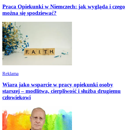
Praca Opiekunki w Niemczech: jak wygląda i czego
można się spodziewać?
Reklama
Wiara jako wsparcie w pracy opiekunki osoby
starszej – modlitwa, cierpliwość i służba drugiemu
człowiekowi