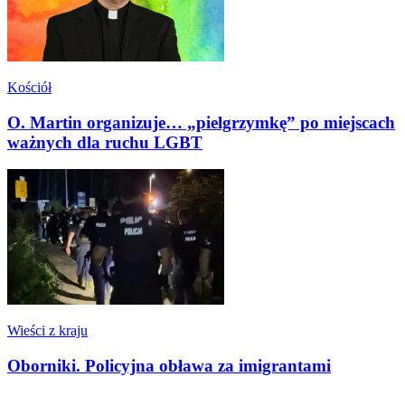
Kościół
O. Martin organizuje… „pielgrzymkę” po miejscach
ważnych dla ruchu LGBT
Wieści z kraju
Oborniki. Policyjna obława za imigrantami