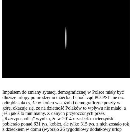
Play
Impulsem do zmiany sytuacji demograficznej w Polsce miały być
dłuższe urlopy po urodzeniu dziecka. I choć rząd PO-PSL nie raz
odtrąbił sukces, że w końcu wskaźniki demograficzne poszły w
górę, okazuje się, że na dzietność Polaków to wpływu nie miało, a
jeśli jakiś to minimalny. Z danych przytoczonych przez
„Rzeczpospolitą” wynika, że w 2014 r. zasiłek macierzyński
pobierało ponad 631 tys. kobiet, ale tylko 315 tys. z nich zostało rok
z dzieckiem w domu (wybrało 26-tygodniowy dodatkowy urlop