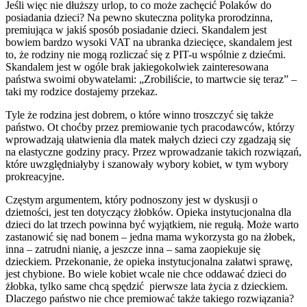
Jeśli więc nie dłuższy urlop, to co może zachęcić Polaków do
posiadania dzieci? Na pewno skuteczna polityka prorodzinna,
premiująca w jakiś sposób posiadanie dzieci. Skandalem jest
bowiem bardzo wysoki VAT na ubranka dziecięce, skandalem jest
to, że rodziny nie mogą rozliczać się z PIT-u wspólnie z dziećmi.
Skandalem jest w ogóle brak jakiegokolwiek zainteresowana
państwa swoimi obywatelami: „Zrobiliście, to martwcie się teraz” –
taki my rodzice dostajemy przekaz.
Tyle że rodzina jest dobrem, o które winno troszczyć się także
państwo. Ot choćby przez premiowanie tych pracodawców, którzy
wprowadzają ułatwienia dla matek małych dzieci czy zgadzają się
na elastyczne godziny pracy. Przez wprowadzanie takich rozwiązań,
które uwzględniałyby i szanowały wybory kobiet, w tym wybory
prokreacyjne.
Częstym argumentem, który podnoszony jest w dyskusji o
dzietności, jest ten dotyczący żłobków. Opieka instytucjonalna dla
dzieci do lat trzech powinna być wyjątkiem, nie regułą. Może warto
zastanowić się nad bonem – jedna mama wykorzysta go na żłobek,
inna – zatrudni nianię, a jeszcze inna – sama zaopiekuje się
dzieckiem. Przekonanie, że opieka instytucjonalna załatwi sprawę,
jest chybione. Bo wiele kobiet wcale nie chce oddawać dzieci do
żłobka, tylko same chcą spędzić pierwsze lata życia z dzieckiem.
Dlaczego państwo nie chce premiować także takiego rozwiązania?