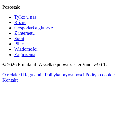
Pozostałe
Tylko u nas
Różne
Gospodarka głupcze
Z internetu
Sport
Pilne
Wiadomości
Zagrożenia
© 2026 Fronda.pl. Wszelkie prawa zastrzeżone.
v3.0.12
O redakcji
Regulamin
Polityka prywatności
Polityka cookies
Kontakt