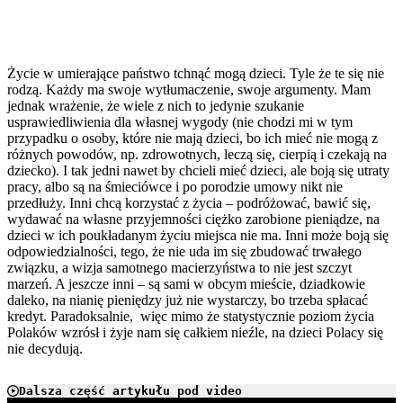
Życie w umierające państwo tchnąć mogą dzieci. Tyle że te się nie
rodzą. Każdy ma swoje wytłumaczenie, swoje argumenty. Mam
jednak wrażenie, że wiele z nich to jedynie szukanie
usprawiedliwienia dla własnej wygody (nie chodzi mi w tym
przypadku o osoby, które nie mają dzieci, bo ich mieć nie mogą z
różnych powodów, np. zdrowotnych, leczą się, cierpią i czekają na
dziecko). I tak jedni nawet by chcieli mieć dzieci, ale boją się utraty
pracy, albo są na śmieciówce i po porodzie umowy nikt nie
przedłuży. Inni chcą korzystać z życia – podróżować, bawić się,
wydawać na własne przyjemności ciężko zarobione pieniądze, na
dzieci w ich poukładanym życiu miejsca nie ma. Inni może boją się
odpowiedzialności, tego, że nie uda im się zbudować trwałego
związku, a wizja samotnego macierzyństwa to nie jest szczyt
marzeń. A jeszcze inni – są sami w obcym mieście, dziadkowie
daleko, na nianię pieniędzy już nie wystarczy, bo trzeba spłacać
kredyt. Paradoksalnie, więc mimo że statystycznie poziom życia
Polaków wzrósł i żyje nam się całkiem nieźle, na dzieci Polacy się
nie decydują.
Dalsza część artykułu pod video