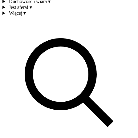
Duchowość i wiara
▾
Jest afera!
▾
Więcej
▾