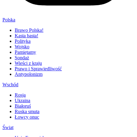
Polska
Brawo Polska!
Kasta basta!
Polityka
Wojsko
Pamiętamy
Sondaż
Wieści z kraju
Prawo i Sprawiedliwość
Antypolonizm
Wschód
Rosja
Ukraina
Białoruś
Ruska smuta
Łowcy onuc
Świat