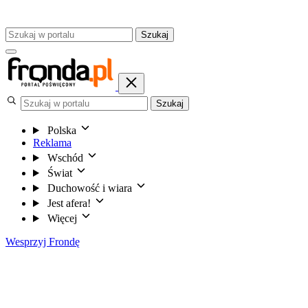
Szukaj
Szukaj
Polska
Reklama
Wschód
Świat
Duchowość i wiara
Jest afera!
Więcej
Wesprzyj Frondę