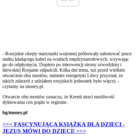
- Rosyjskie okręty marynarki wojennej próbowały sabotować prace
statku kładącego kabel na wodach międzynarodowych, wzywając
go do odpłynięcia. Dopiero po interwencji strony szwedzkiej i
litewskiej Rosjanie odpuścili. Kilka dni temu, tuż przed wielkim
otwarciem obu mostów, minister energetyki Litwy przyznał, że
takich zdarzeń z udziałem rosyjskich jednostek było więcej. -
czytamy na money.pl
Otwarcie obu mostów oznacza, że Kreml straci możliwość
dyktowania cen prądu w regionie.
bg/money.pl
<<< FASCYNUJĄCA KSIĄŻKA DLA DZIECI -
JEZUS MÓWI DO DZIECI! >>>