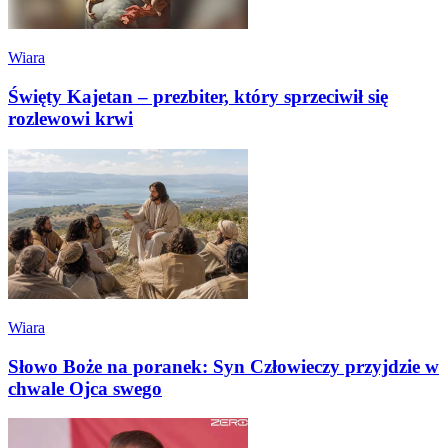
Wiara
Święty Kajetan – prezbiter, który sprzeciwił się
rozlewowi krwi
Wiara
Słowo Boże na poranek: Syn Człowieczy przyjdzie w
chwale Ojca swego