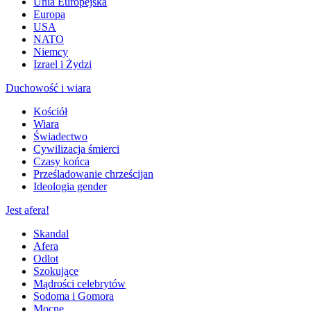
Unia Europejska
Europa
USA
NATO
Niemcy
Izrael i Żydzi
Duchowość i wiara
Kościół
Wiara
Świadectwo
Cywilizacja śmierci
Czasy końca
Prześladowanie chrześcijan
Ideologia gender
Jest afera!
Skandal
Afera
Odlot
Szokujące
Mądrości celebrytów
Sodoma i Gomora
Mocne