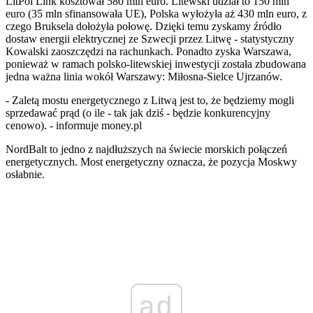
LitPol Link kosztował 580 mln euro. Litewski udział to 150 mln
euro (35 mln sfinansowała UE), Polska wyłożyła aż 430 mln euro, z
czego Bruksela dołożyła połowę. Dzięki temu zyskamy źródło
dostaw energii elektrycznej ze Szwecji przez Litwę - statystyczny
Kowalski zaoszczędzi na rachunkach. Ponadto zyska Warszawa,
ponieważ w ramach polsko-litewskiej inwestycji została zbudowana
jedna ważna linia wokół Warszawy: Miłosna-Sielce Ujrzanów.
- Zaletą mostu energetycznego z Litwą jest to, że będziemy mogli
sprzedawać prąd (o ile - tak jak dziś - będzie konkurencyjny
cenowo). - informuje money.pl
NordBalt to jedno z najdłuższych na świecie morskich połączeń
energetycznych. Most energetyczny oznacza, że pozycja Moskwy
osłabnie.
ad