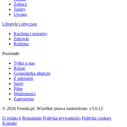
Zobacz
Taśmy
Uwaga
Lifestyle i obyczaje
Kuchnia i przepisy
Zdrowie
Rodzina
Pozostałe
Tylko u nas
Różne
Gospodarka głupcze
Z internetu
Sport
Pilne
Wiadomości
Zagrożenia
© 2026 Fronda.pl. Wszelkie prawa zastrzeżone.
v3.0.12
O redakcji
Regulamin
Polityka prywatności
Polityka cookies
Kontakt