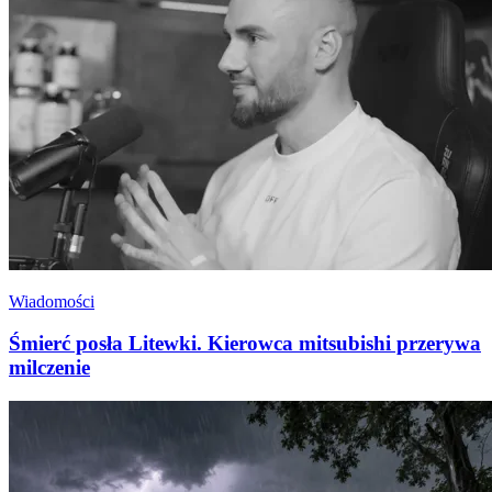
Wiadomości
Śmierć posła Litewki. Kierowca mitsubishi przerywa
milczenie