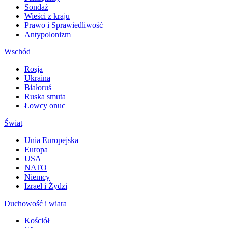
Sondaż
Wieści z kraju
Prawo i Sprawiedliwość
Antypolonizm
Wschód
Rosja
Ukraina
Białoruś
Ruska smuta
Łowcy onuc
Świat
Unia Europejska
Europa
USA
NATO
Niemcy
Izrael i Żydzi
Duchowość i wiara
Kościół