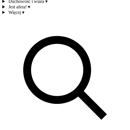
Duchowość i wiara
▾
Jest afera!
▾
Więcej
▾