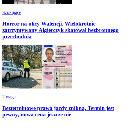
Szokujące
Horror na ulicy Walencji. Wielokrotnie
zatrzymywany Algierczyk skatował bezbronnego
przechodnia
Uwaga
Bezterminowe prawa jazdy znikną. Termin jest
pewny, nowa cena jeszcze nie