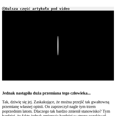
Dalsza część artykułu pod video
Play
Jednak nastąpiła duża przemiana tego człowieka...
Tak, dziwię się jej. Zaskakujące, że można przejść tak gwałtowną
przemianę własnej opinii. On zaprzeczył nagle tym trzem
poprzednim latom. Dlaczego tak bardzo zmienił stanowisko? Tym
bardziej, że fakty jednak zmierzają bardziej w stronę oczekiwań