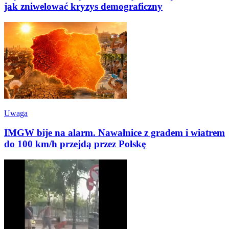
jak zniwelować kryzys demograficzny
Uwaga
IMGW bije na alarm. Nawałnice z gradem i wiatrem
do 100 km/h przejdą przez Polskę