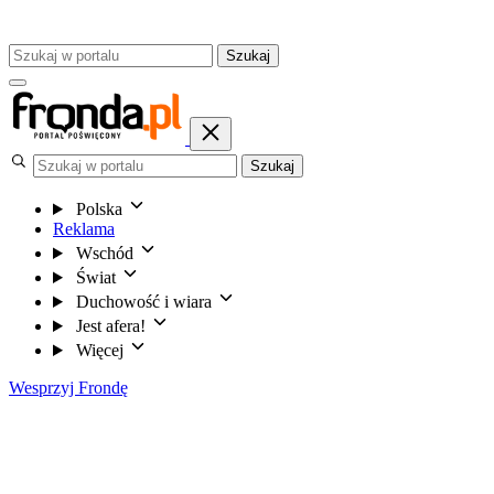
Szukaj
Szukaj
Polska
Reklama
Wschód
Świat
Duchowość i wiara
Jest afera!
Więcej
Wesprzyj Frondę