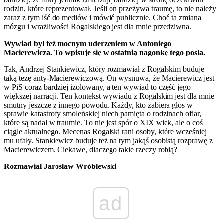
rodzin, które reprezentował. Jeśli on przeżywa traumę, to nie należy
zaraz z tym iść do mediów i mówić publicznie. Choć ta zmiana
mózgu i wrażliwości Rogalskiego jest dla mnie przedziwna.
Wywiad był też mocnym uderzeniem w Antoniego
Macierewicza. To wpisuje się w ostatnią nagonkę tego posła.
Tak, Andrzej Stankiewicz, który rozmawiał z Rogalskim buduje
taką tezę anty-Macierewiczową. On wysnuwa, że Macierewicz jest
w PiS coraz bardziej izolowany, a ten wywiad to część jego
większej narracji. Ten kontekst wywiadu z Rogalskim jest dla mnie
smutny jeszcze z innego powodu. Każdy, kto zabiera głos w
sprawie katastrofy smoleńskiej niech pamięta o rodzinach ofiar,
które są nadal w traumie. To nie jest spór o XIX wiek, ale o coś
ciągle aktualnego. Mecenas Rogalski rani osoby, które wcześniej
mu ufały. Stankiewicz buduje też na tym jakąś osobistą rozprawę z
Macierewiczem. Ciekawe, dlaczego takie rzeczy robią?
Rozmawiał Jarosław Wróblewski
ad