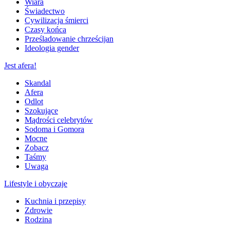
Wiara
Świadectwo
Cywilizacja śmierci
Czasy końca
Prześladowanie chrześcijan
Ideologia gender
Jest afera!
Skandal
Afera
Odlot
Szokujące
Mądrości celebrytów
Sodoma i Gomora
Mocne
Zobacz
Taśmy
Uwaga
Lifestyle i obyczaje
Kuchnia i przepisy
Zdrowie
Rodzina