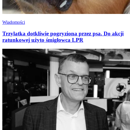
Wiadomości
Trzylatka dotkliwie pogryziona przez psa. Do akcji
ratunkowej użyto śmigłowca LPR