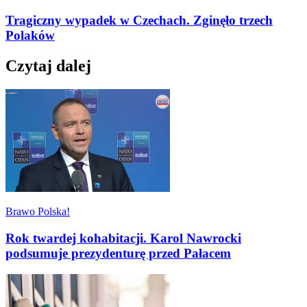
Tragiczny wypadek w Czechach. Zginęło trzech
Polaków
Czytaj dalej
Brawo Polska!
Rok twardej kohabitacji. Karol Nawrocki
podsumuje prezydenturę przed Pałacem