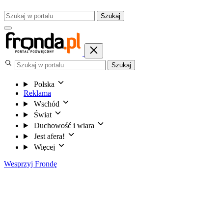
Szukaj
Szukaj
Polska
Reklama
Wschód
Świat
Duchowość i wiara
Jest afera!
Więcej
Wesprzyj Frondę