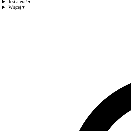
Jest afera!
▾
Więcej
▾