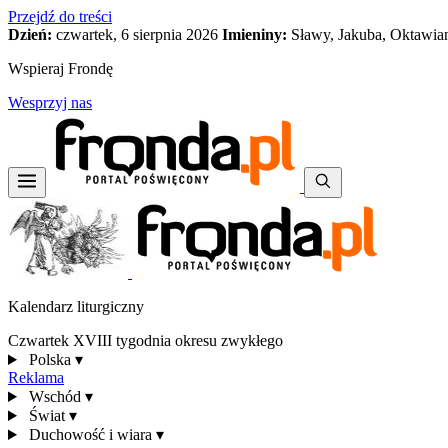
Przejdź do treści
Dzień:
czwartek, 6 sierpnia 2026
Imieniny:
Sławy, Jakuba, Oktawia
Wspieraj Frondę
Wesprzyj nas
Kalendarz liturgiczny
Czwartek XVIII tygodnia okresu zwykłego
Polska
▾
Reklama
Wschód
▾
Świat
▾
Duchowość i wiara
▾