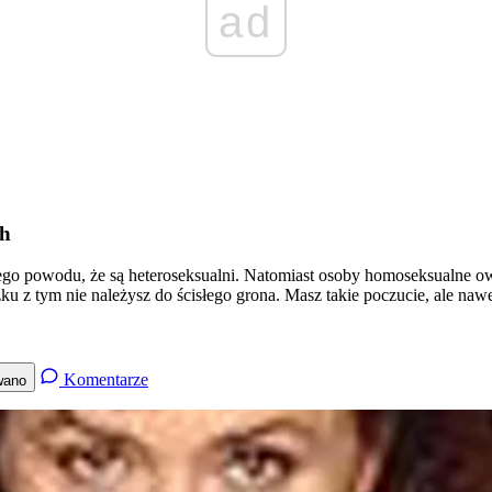
ad
ch
ę z tego powodu, że są heteroseksualni. Natomiast osoby homoseksualne 
u z tym nie należysz do ścisłego grona. Masz takie poczucie, ale nawe
Komentarze
wano