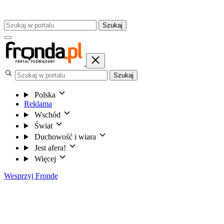
Szukaj
Szukaj
Polska
Reklama
Wschód
Świat
Duchowość i wiara
Jest afera!
Więcej
Wesprzyj Frondę