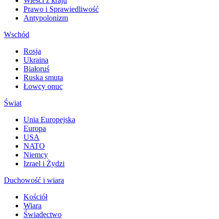
Wieści z kraju
Prawo i Sprawiedliwość
Antypolonizm
Wschód
Rosja
Ukraina
Białoruś
Ruska smuta
Łowcy onuc
Świat
Unia Europejska
Europa
USA
NATO
Niemcy
Izrael i Żydzi
Duchowość i wiara
Kościół
Wiara
Świadectwo