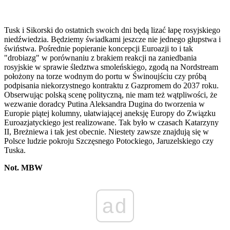
Tusk i Sikorski do ostatnich swoich dni będą lizać łapę rosyjskiego
niedźwiedzia. Będziemy świadkami jeszcze nie jednego głupstwa i
świństwa. Pośrednie popieranie koncepcji Euroazji to i tak
"drobiazg" w porównaniu z brakiem reakcji na zaniedbania
rosyjskie w sprawie śledztwa smoleńskiego, zgodą na Nordstream
położony na torze wodnym do portu w Świnoujściu czy próbą
podpisania niekorzystnego kontraktu z Gazpromem do 2037 roku.
Obserwując polską scenę polityczną, nie mam też wątpliwości, że
wezwanie doradcy Putina Aleksandra Dugina do tworzenia w
Europie piątej kolumny, ułatwiającej aneksję Europy do Związku
Euroazjatyckiego jest realizowane. Tak było w czasach Katarzyny
II, Breżniewa i tak jest obecnie. Niestety zawsze znajdują się w
Polsce ludzie pokroju Szczęsnego Potockiego, Jaruzelskiego czy
Tuska.
Not. MBW
ad