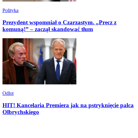
Polityka
Prezydent wspomniał o Czarzastym. „Precz z
komuną!” – zaczął skandować tłum
Odlot
HIT! Kancelaria Premiera jak na pstryknięcie palca
Olbrychskiego