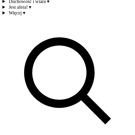
Duchowość i wiara
▾
Jest afera!
▾
Więcej
▾