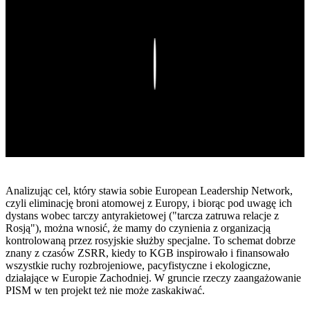
Play
Analizując cel, który stawia sobie European Leadership Network,
czyli eliminację broni atomowej z Europy, i biorąc pod uwagę ich
dystans wobec tarczy antyrakietowej ("tarcza zatruwa relacje z
Rosją"), można wnosić, że mamy do czynienia z organizacją
kontrolowaną przez rosyjskie służby specjalne. To schemat dobrze
znany z czasów ZSRR, kiedy to KGB inspirowało i finansowało
wszystkie ruchy rozbrojeniowe, pacyfistyczne i ekologiczne,
działające w Europie Zachodniej. W gruncie rzeczy zaangażowanie
PISM w ten projekt też nie może zaskakiwać.