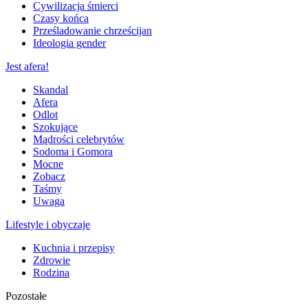
Cywilizacja śmierci
Czasy końca
Prześladowanie chrześcijan
Ideologia gender
Jest afera!
Skandal
Afera
Odlot
Szokujące
Mądrości celebrytów
Sodoma i Gomora
Mocne
Zobacz
Taśmy
Uwaga
Lifestyle i obyczaje
Kuchnia i przepisy
Zdrowie
Rodzina
Pozostałe