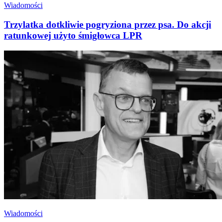
Wiadomości
Trzylatka dotkliwie pogryziona przez psa. Do akcji
ratunkowej użyto śmigłowca LPR
Wiadomości