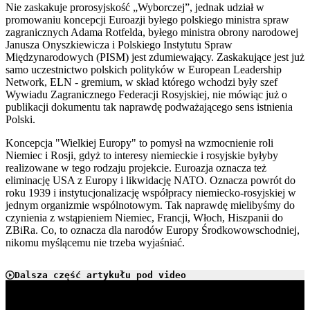
Nie zaskakuje prorosyjskość „Wyborczej”, jednak udział w
promowaniu koncepcji Euroazji byłego polskiego ministra spraw
zagranicznych Adama Rotfelda, byłego ministra obrony narodowej
Janusza Onyszkiewicza i Polskiego Instytutu Spraw
Międzynarodowych (PISM) jest zdumiewający. Zaskakujące jest już
samo uczestnictwo polskich polityków w European Leadership
Network, ELN - gremium, w skład którego wchodzi były szef
Wywiadu Zagranicznego Federacji Rosyjskiej, nie mówiąc już o
publikacji dokumentu tak naprawdę podważającego sens istnienia
Polski.
Koncepcja "Wielkiej Europy" to pomysł na wzmocnienie roli
Niemiec i Rosji, gdyż to interesy niemieckie i rosyjskie byłyby
realizowane w tego rodzaju projekcie. Euroazja oznacza też
eliminację USA z Europy i likwidację NATO. Oznacza powrót do
roku 1939 i instytucjonalizację współpracy niemiecko-rosyjskiej w
jednym organizmie wspólnotowym. Tak naprawdę mielibyśmy do
czynienia z wstąpieniem Niemiec, Francji, Włoch, Hiszpanii do
ZBiRa. Co, to oznacza dla narodów Europy Środkowowschodniej,
nikomu myślącemu nie trzeba wyjaśniać.
Dalsza część artykułu pod video