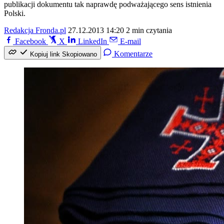
publikacji dokumentu tak naprawdę podważającego sens istnienia
Polski.
Redakcja Fronda.pl
27.12.2013 14:20
2 min czytania
Facebook
X
LinkedIn
E-mail
Komentarze
Kopiuj link
Skopiowano