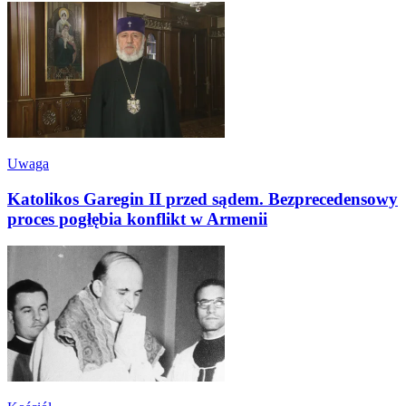
Uwaga
Katolikos Garegin II przed sądem. Bezprecedensowy
proces pogłębia konflikt w Armenii