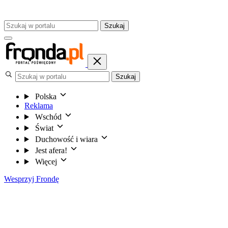
Szukaj
Szukaj
Polska
Reklama
Wschód
Świat
Duchowość i wiara
Jest afera!
Więcej
Wesprzyj Frondę