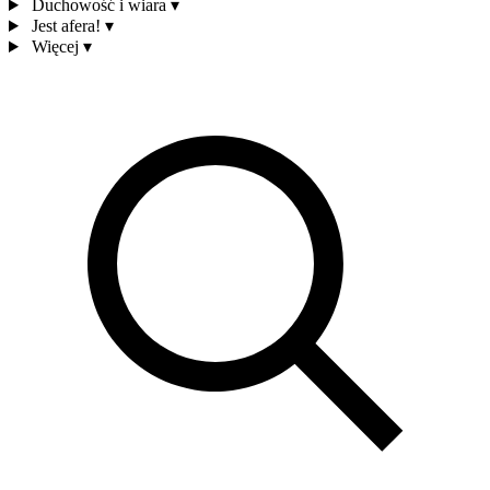
Duchowość i wiara
▾
Jest afera!
▾
Więcej
▾