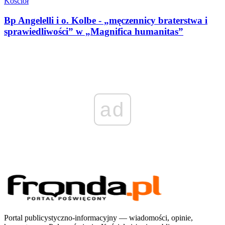
Kościół
Bp Angelelli i o. Kolbe - „męczennicy braterstwa i
sprawiedliwości” w „Magnifica humanitas”
ad
Portal publicystyczno-informacyjny — wiadomości, opinie,