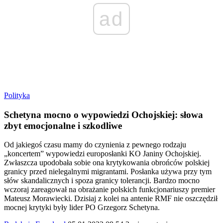
ad
Polityka
Schetyna mocno o wypowiedzi Ochojskiej: słowa
zbyt emocjonalne i szkodliwe
Od jakiegoś czasu mamy do czynienia z pewnego rodzaju
„koncertem” wypowiedzi europosłanki KO Janiny Ochojskiej.
Zwłaszcza upodobała sobie ona krytykowania obrońców polskiej
granicy przed nielegalnymi migrantami. Posłanka używa przy tym
słów skandalicznych i spoza granicy tolerancji. Bardzo mocno
wczoraj zareagował na obrażanie polskich funkcjonariuszy premier
Mateusz Morawiecki. Dzisiaj z kolei na antenie RMF nie oszczędził
mocnej krytyki były lider PO Grzegorz Schetyna.