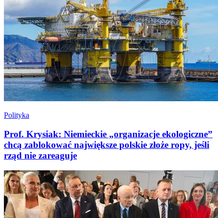
Polityka
Prof. Krysiak: Niemieckie „organizacje ekologiczne”
chcą zablokować największe polskie złoże ropy, jeśli
rząd nie zareaguje