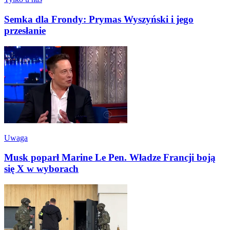
Semka dla Frondy: Prymas Wyszyński i jego
przesłanie
Uwaga
Musk poparł Marine Le Pen. Władze Francji boją
się X w wyborach