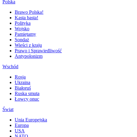
Polska
Brawo Polska!
Kasta basta!
Polityka
Wojsko
Pamiętamy
Sondaż
Wieści z kraju
Prawo i Sprawiedliwość
Antypolonizm
Wschód
Rosja
Ukraina
Białoruś
Ruska smuta
Łowcy onuc
Świat
Unia Europejska
Europa
USA
NATO