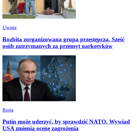
Uwaga
Rozbita zorganizowana grupa przestępcza. Sześć
osób zatrzymanych za przemyt narkotyków
Rosja
Putin może uderzyć, by sprawdzić NATO. Wywiad
USA zmienia ocenę zagrożenia