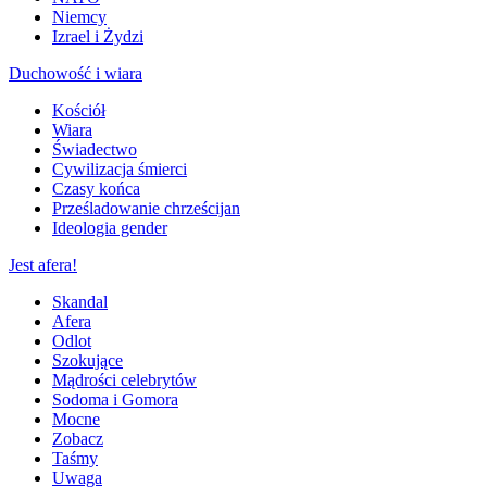
Niemcy
Izrael i Żydzi
Duchowość i wiara
Kościół
Wiara
Świadectwo
Cywilizacja śmierci
Czasy końca
Prześladowanie chrześcijan
Ideologia gender
Jest afera!
Skandal
Afera
Odlot
Szokujące
Mądrości celebrytów
Sodoma i Gomora
Mocne
Zobacz
Taśmy
Uwaga