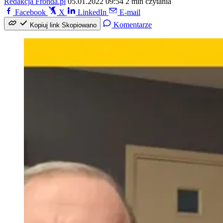
Redakcja Fronda.pl
05.01.2022 09:54
2 min czytania
Facebook
X
LinkedIn
E-mail
Komentarze
Kopiuj link
Skopiowano