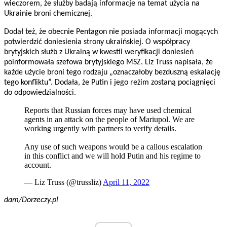
wieczorem, że służby badają informacje na temat użycia na
Ukrainie broni chemicznej.
Dodał też, że obecnie Pentagon nie posiada informacji mogących
potwierdzić doniesienia strony ukraińskiej. O współpracy
brytyjskich służb z Ukrainą w kwestii weryfikacji doniesień
poinformowała szefowa brytyjskiego MSZ. Liz Truss napisała, że
każde użycie broni tego rodzaju „oznaczałoby bezduszną eskalację
tego konfliktu”. Dodała, że Putin i jego reżim zostaną pociągnięci
do odpowiedzialności.
Reports that Russian forces may have used chemical
agents in an attack on the people of Mariupol. We are
working urgently with partners to verify details.
Any use of such weapons would be a callous escalation
in this conflict and we will hold Putin and his regime to
account.
— Liz Truss (@trussliz)
April 11, 2022
dam/Dorzeczy.pl