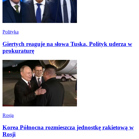
Polityka
Giertych reaguje na słowa Tuska. Polityk uderza w
prokuraturę
Rosja
Korea Północna rozmieszcza jednostkę rakietową w
Rosji