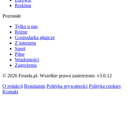
Rodzina
Pozostałe
Tylko u nas
Różne
Gospodarka głupcze
Z internetu
Sport
Pilne
Wiadomości
Zagrożenia
© 2026 Fronda.pl. Wszelkie prawa zastrzeżone.
v3.0.12
O redakcji
Regulamin
Polityka prywatności
Polityka cookies
Kontakt