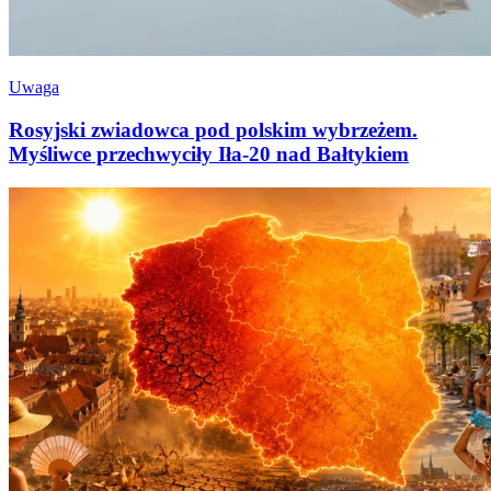
Uwaga
Rosyjski zwiadowca pod polskim wybrzeżem.
Myśliwce przechwyciły Iła-20 nad Bałtykiem