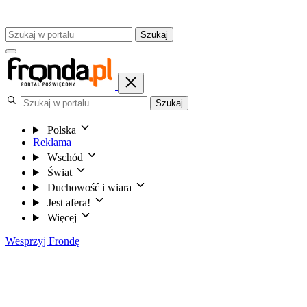
Szukaj
Szukaj
Polska
Reklama
Wschód
Świat
Duchowość i wiara
Jest afera!
Więcej
Wesprzyj Frondę