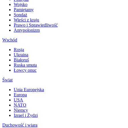
Wojsko
Pamiętamy
Sondaż
Wieści z kraju
Prawo i Sprawiedliwość
Antypolonizm
Wschód
Rosja
Ukraina
Białoruś
Ruska smuta
Łowcy onuc
Świat
Unia Europejska
Europa
USA
NATO
Niemcy
Izrael i Żydzi
Duchowość i wiara