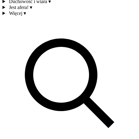
Duchowość i wiara
▾
Jest afera!
▾
Więcej
▾