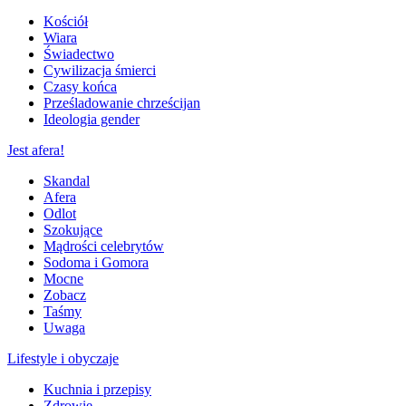
Kościół
Wiara
Świadectwo
Cywilizacja śmierci
Czasy końca
Prześladowanie chrześcijan
Ideologia gender
Jest afera!
Skandal
Afera
Odlot
Szokujące
Mądrości celebrytów
Sodoma i Gomora
Mocne
Zobacz
Taśmy
Uwaga
Lifestyle i obyczaje
Kuchnia i przepisy
Zdrowie