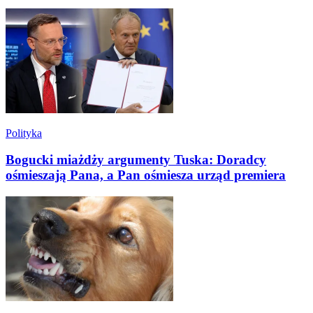
Polityka
Bogucki miażdży argumenty Tuska: Doradcy
ośmieszają Pana, a Pan ośmiesza urząd premiera