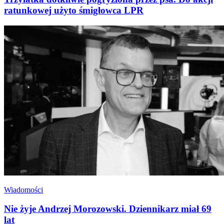
ratunkowej użyto śmigłowca LPR
Wiadomości
Nie żyje Andrzej Morozowski. Dziennikarz miał 69
lat