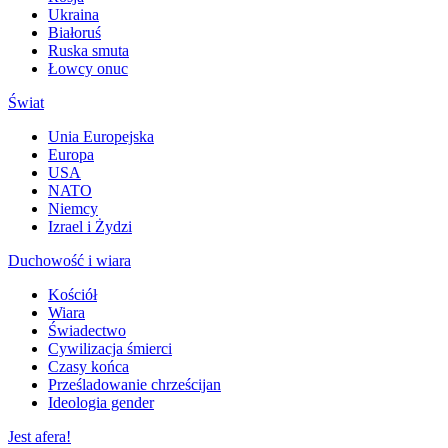
Ukraina
Białoruś
Ruska smuta
Łowcy onuc
Świat
Unia Europejska
Europa
USA
NATO
Niemcy
Izrael i Żydzi
Duchowość i wiara
Kościół
Wiara
Świadectwo
Cywilizacja śmierci
Czasy końca
Prześladowanie chrześcijan
Ideologia gender
Jest afera!