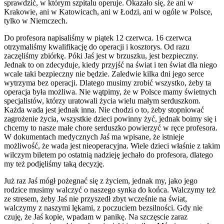
sprawdzić, w którym szpitalu operuje. Okazało się, że ani w
Krakowie, ani w Katowicach, ani w Łodzi, ani w ogóle w Polsce,
tylko w Niemczech.
Do profesora napisaliśmy w piątek 12 czerwca. 16 czerwca
otrzymaliśmy kwalifikację do operacji i kosztorys. Od razu
zaczęliśmy zbiórkę. Póki Jaś jest w brzuszku, jest bezpieczny.
Jednak to on zdecyduje, kiedy przyjść na świat i ten świat dla niego
wcale taki bezpieczny nie będzie. Zaledwie kilka dni jego serce
wytrzyma bez operacji. Dlatego musimy zrobić wszystko, żeby ta
operacja była możliwa. Nie wątpimy, że w Polsce mamy świetnych
specjalistów, którzy uratowali życia wielu małym serduszkom.
Każda wada jest jednak inna. Nie chodzi o to, żeby stopniować
zagrożenie życia, wszystkie dzieci powinny żyć, jednak boimy się i
chcemy to nasze małe chore serduszko powierzyć w ręce profesora.
W dokumentach medycznych Jaś ma wpisane, że istnieje
możliwość, że wada jest nieoperacyjna. Wiele dzieci właśnie z takim
wilczym biletem po ostatnią nadzieję jechało do profesora, dlatego
my też podjęliśmy taką decyzję.
Już raz Jaś mógł pożegnać się z życiem, jednak my, jako jego
rodzice musimy walczyć o naszego synka do końca. Walczymy też
ze stresem, żeby Jaś nie przyszedł zbyt wcześnie na świat,
walczymy z naszymi lękami, z poczuciem bezsilności. Gdy nie
czuję, że Jaś kopie, wpadam w panikę. Na szczęscie zaraz