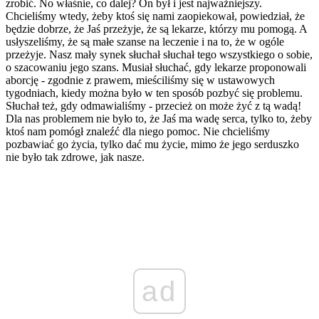
zrobić. No właśnie, co dalej? On był i jest najważniejszy.
Chcieliśmy wtedy, żeby ktoś się nami zaopiekował, powiedział, że
będzie dobrze, że Jaś przeżyje, że są lekarze, którzy mu pomogą. A
usłyszeliśmy, że są małe szanse na leczenie i na to, że w ogóle
przeżyje. Nasz mały synek słuchał słuchał tego wszystkiego o sobie,
o szacowaniu jego szans. Musiał słuchać, gdy lekarze proponowali
aborcję - zgodnie z prawem, mieściliśmy się w ustawowych
tygodniach, kiedy można było w ten sposób pozbyć się problemu.
Słuchał też, gdy odmawialiśmy - przecież on może żyć z tą wadą!
Dla nas problemem nie było to, że Jaś ma wadę serca, tylko to, żeby
ktoś nam pomógł znaleźć dla niego pomoc. Nie chcieliśmy
pozbawiać go życia, tylko dać mu życie, mimo że jego serduszko
nie było tak zdrowe, jak nasze.
ad