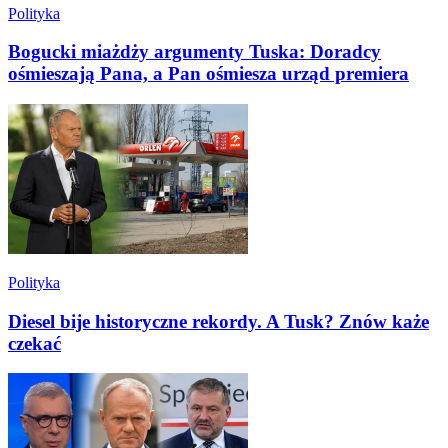
Polityka
Bogucki miażdży argumenty Tuska: Doradcy
ośmieszają Pana, a Pan ośmiesza urząd premiera
Polityka
Diesel bije historyczne rekordy. A Tusk? Znów każe
czekać