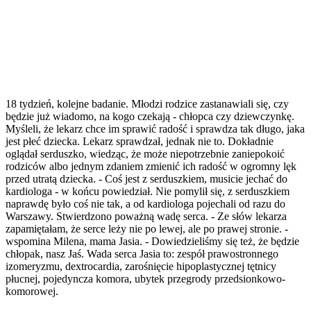
18 tydzień, kolejne badanie. Młodzi rodzice zastanawiali się, czy
będzie już wiadomo, na kogo czekają - chłopca czy dziewczynkę.
Myśleli, że lekarz chce im sprawić radość i sprawdza tak długo, jaka
jest płeć dziecka. Lekarz sprawdzał, jednak nie to. Dokładnie
oglądał serduszko, wiedząc, że może niepotrzebnie zaniepokoić
rodziców albo jednym zdaniem zmienić ich radość w ogromny lęk
przed utratą dziecka. - Coś jest z serduszkiem, musicie jechać do
kardiologa - w końcu powiedział. Nie pomylił się, z serduszkiem
naprawdę było coś nie tak, a od kardiologa pojechali od razu do
Warszawy. Stwierdzono poważną wadę serca. - Ze słów lekarza
zapamiętałam, że serce leży nie po lewej, ale po prawej stronie. -
wspomina Milena, mama Jasia. - Dowiedzieliśmy się też, że będzie
chłopak, nasz Jaś. Wada serca Jasia to: zespół prawostronnego
izomeryzmu, dextrocardia, zarośnięcie hipoplastycznej tętnicy
płucnej, pojedyncza komora, ubytek przegrody przedsionkowo-
komorowej.