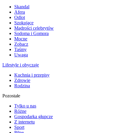
Skandal
Afera
Odlot
Szokujące
Mądrości celebrytów
Sodoma i Gomora
Mocne
Zobacz
Taśmy
Uwaga
Lifestyle i obyczaje
Kuchnia i przepisy
Zdrowie
Rodzina
Pozostałe
Tylko u nas
Różne
Gospodarka głupcze
Z internetu
Sport
Pilne