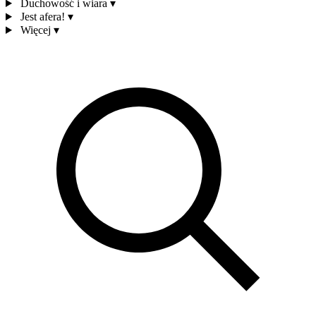
Duchowość i wiara
▾
Jest afera!
▾
Więcej
▾