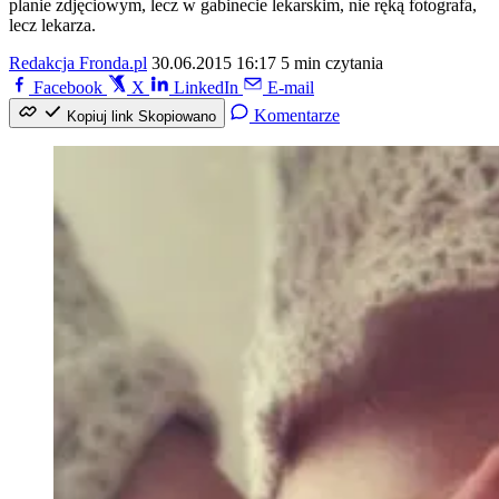
planie zdjęciowym, lecz w gabinecie lekarskim, nie ręką fotografa,
lecz lekarza.
Redakcja Fronda.pl
30.06.2015 16:17
5 min czytania
Facebook
X
LinkedIn
E-mail
Komentarze
Kopiuj link
Skopiowano