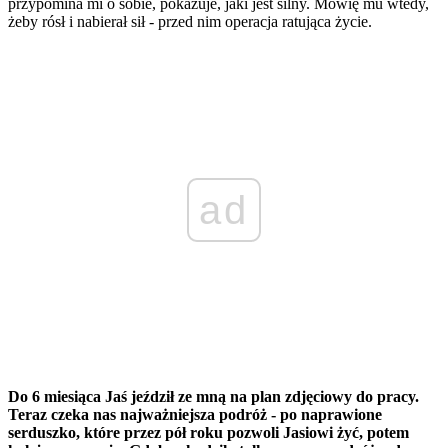
przypomina mi o sobie, pokazuje, jaki jest silny. Mówię mu wtedy,
żeby rósł i nabierał sił - przed nim operacja ratująca życie.
ad
Do 6 miesiąca Jaś jeździł ze mną na plan zdjęciowy do pracy.
Teraz czeka nas najważniejsza podróż - po naprawione
serduszko, które przez pół roku pozwoli Jasiowi żyć, potem