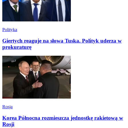
Polityka
Giertych reaguje na słowa Tuska. Polityk uderza w
prokuraturę
Rosja
Korea Północna rozmieszcza jednostkę rakietową w
Rosji