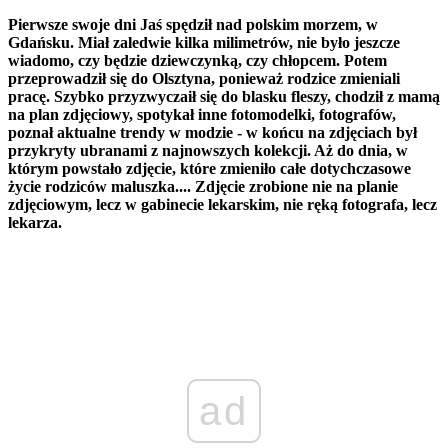
Pierwsze swoje dni Jaś spędził nad polskim morzem, w
Gdańsku. Miał zaledwie kilka milimetrów, nie było jeszcze
wiadomo, czy będzie dziewczynką, czy chłopcem. Potem
przeprowadził się do Olsztyna, ponieważ rodzice zmieniali
pracę. Szybko przyzwyczaił się do blasku fleszy, chodził z mamą
na plan zdjęciowy, spotykał inne fotomodelki, fotografów,
poznał aktualne trendy w modzie - w końcu na zdjęciach był
przykryty ubranami z najnowszych kolekcji. Aż do dnia, w
którym powstało zdjęcie, które zmieniło całe dotychczasowe
życie rodziców maluszka.... Zdjęcie zrobione nie na planie
zdjęciowym, lecz w gabinecie lekarskim, nie ręką fotografa, lecz
lekarza.
ad