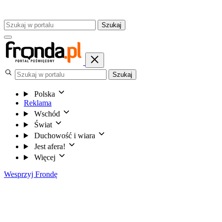
Szukaj
Szukaj
Polska
Reklama
Wschód
Świat
Duchowość i wiara
Jest afera!
Więcej
Wesprzyj Frondę