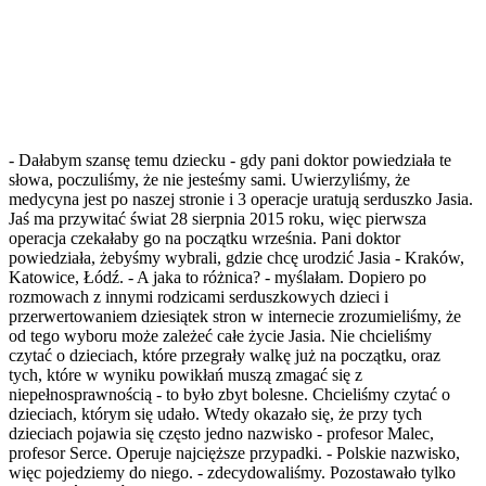
- Dałabym szansę temu dziecku - gdy pani doktor powiedziała te
słowa, poczuliśmy, że nie jesteśmy sami. Uwierzyliśmy, że
medycyna jest po naszej stronie i 3 operacje uratują serduszko Jasia.
Jaś ma przywitać świat 28 sierpnia 2015 roku, więc pierwsza
operacja czekałaby go na początku września. Pani doktor
powiedziała, żebyśmy wybrali, gdzie chcę urodzić Jasia - Kraków,
Katowice, Łódź. - A jaka to różnica? - myślałam. Dopiero po
rozmowach z innymi rodzicami serduszkowych dzieci i
przerwertowaniem dziesiątek stron w internecie zrozumieliśmy, że
od tego wyboru może zależeć całe życie Jasia. Nie chcieliśmy
czytać o dzieciach, które przegrały walkę już na początku, oraz
tych, które w wyniku powikłań muszą zmagać się z
niepełnosprawnością - to było zbyt bolesne. Chcieliśmy czytać o
dzieciach, którym się udało. Wtedy okazało się, że przy tych
dzieciach pojawia się często jedno nazwisko - profesor Malec,
profesor Serce. Operuje najcięższe przypadki. - Polskie nazwisko,
więc pojedziemy do niego. - zdecydowaliśmy. Pozostawało tylko