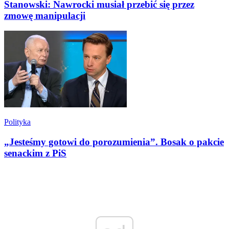
Stanowski: Nawrocki musiał przebić się przez
zmowę manipulacji
Polityka
„Jesteśmy gotowi do porozumienia”. Bosak o pakcie
senackim z PiS