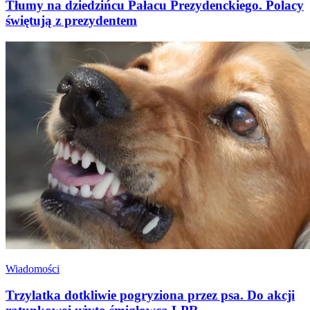
Tłumy na dziedzińcu Pałacu Prezydenckiego. Polacy
świętują z prezydentem
Wiadomości
Trzylatka dotkliwie pogryziona przez psa. Do akcji