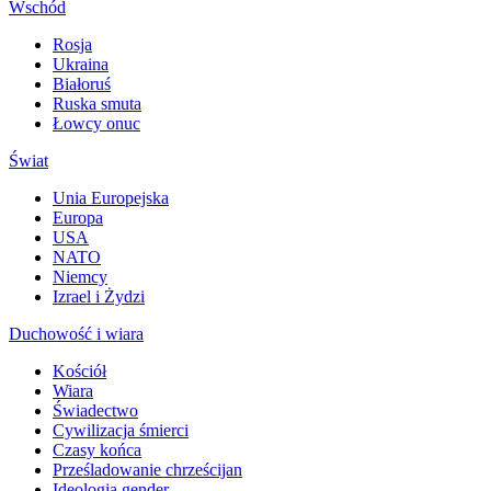
Wschód
Rosja
Ukraina
Białoruś
Ruska smuta
Łowcy onuc
Świat
Unia Europejska
Europa
USA
NATO
Niemcy
Izrael i Żydzi
Duchowość i wiara
Kościół
Wiara
Świadectwo
Cywilizacja śmierci
Czasy końca
Prześladowanie chrześcijan
Ideologia gender