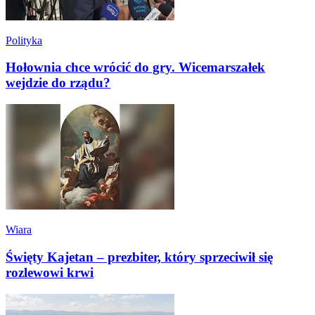
Polityka
Hołownia chce wrócić do gry. Wicemarszałek
wejdzie do rządu?
Wiara
Święty Kajetan – prezbiter, który sprzeciwił się
rozlewowi krwi