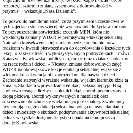
zagorzałymi przeciwnikami zajęć WDŻR. Nagle okazało się, że
rozpoczęli szturm o zmianę systemową z dobrowolności w
przymus” - wskazuje „Nasz Dziennik”.
To pozwoliło nam domniemać, że za przymusem uczestnictwa w
tych zajęciach stoi coś więcej niż wychowanie do życia w rodzinie.
Te przypuszczenia potwierdziła rzecznik MEN, która nie
wykluczyła zamiany WDŻR w permisywną edukację seksualną.
Naturalną konsekwencją tej zamiany będzie odebranie praw
rodzicom w kwestii pierwszeństwa do decydowania o kształcie tych
lekcji, o zakresie treści i wykorzystywanych podręcznikach – mówi
Katarzyna Kawlewska, publicystka, rodzic oraz działacz społeczny
na rzecz rodzin i dzieci. – Niestety, zmiana dobrowolnych zajęć
WDŻR na obowiązkowe lekcje edukacji seksualnej wiąże się z
wieloma konsekwencjami i zagrożeniami dla naszych dzieci.
Zachodnie statystyki wyraźnie wskazują, w jakim kierunku idzie ta
zmiana. Skutkiem wprowadzania edukacji seksualnej typu B są
lawinowo rosnące liczby nastoletnich ciąż, chorób przenoszonych
drogą płciową, aborcji wykonywanych u nastolatek oraz
sukcesywne obniżanie się wieku inicjacji seksualnej. Zwolennicy
przekonują nas, że edukacja seksualna polega na uświadamianiu
dzieci i młodzieży o skutkach podejmowania aktywności seksualnej,
jednak wszystkie dostępne statystyki i badania temu przeczą –
dodaje Kawlewska.