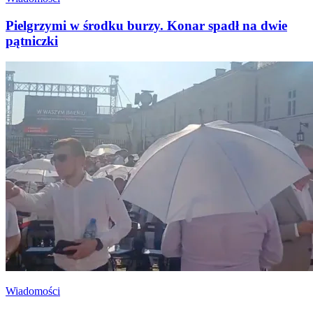
Pielgrzymi w środku burzy. Konar spadł na dwie
pątniczki
Wiadomości