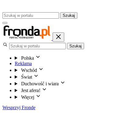
Szukaj
Szukaj
Polska
Reklama
Wschód
Świat
Duchowość i wiara
Jest afera!
Więcej
Wesprzyj Frondę