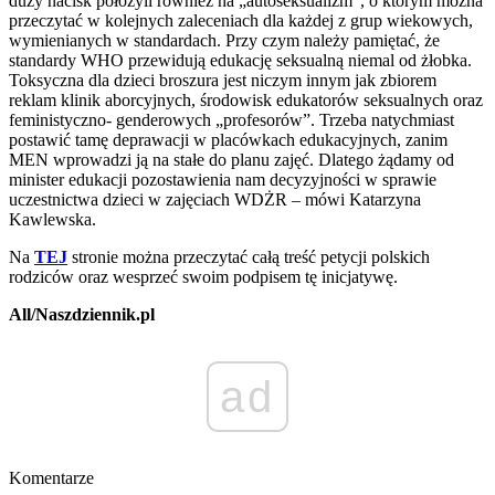
duży nacisk położyli również na „autoseksualizm”, o którym można
przeczytać w kolejnych zaleceniach dla każdej z grup wiekowych,
wymienianych w standardach. Przy czym należy pamiętać, że
standardy WHO przewidują edukację seksualną niemal od żłobka.
Toksyczna dla dzieci broszura jest niczym innym jak zbiorem
reklam klinik aborcyjnych, środowisk edukatorów seksualnych oraz
feministyczno- genderowych „profesorów”. Trzeba natychmiast
postawić tamę deprawacji w placówkach edukacyjnych, zanim
MEN wprowadzi ją na stałe do planu zajęć. Dlatego żądamy od
minister edukacji pozostawienia nam decyzyjności w sprawie
uczestnictwa dzieci w zajęciach WDŻR – mówi Katarzyna
Kawlewska.
Na
TEJ
stronie można przeczytać całą treść petycji polskich
rodziców oraz wesprzeć swoim podpisem tę inicjatywę.
All/Naszdziennik.pl
ad
Komentarze