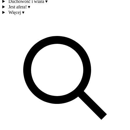
Duchowość i wiara
▾
Jest afera!
▾
Więcej
▾