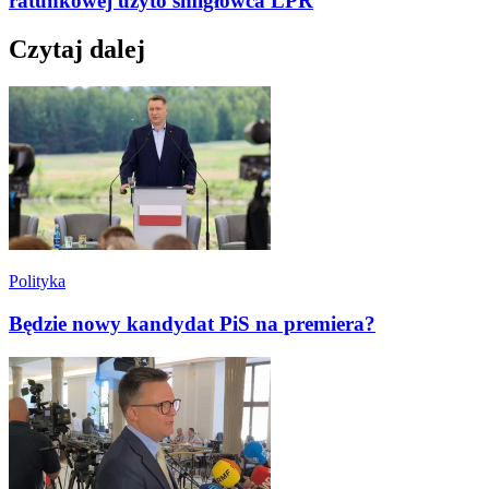
ratunkowej użyto śmigłowca LPR
Czytaj dalej
Polityka
Będzie nowy kandydat PiS na premiera?